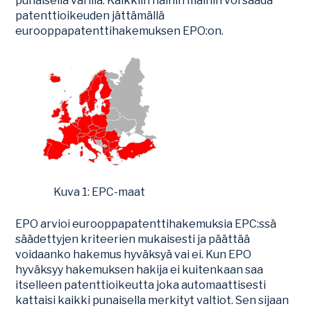
punaisella värillä. Kaikkiin näihin maihin voi saada
patenttioikeuden jättämällä
eurooppapatenttihakemuksen EPO:on.
Kuva 1: EPC-maat
EPO arvioi eurooppapatenttihakemuksia EPC:ssä
säädettyjen kriteerien mukaisesti ja päättää
voidaanko hakemus hyväksyä vai ei. Kun EPO
hyväksyy hakemuksen hakija ei kuitenkaan saa
itselleen patenttioikeutta joka automaattisesti
kattaisi kaikki punaisella merkityt valtiot. Sen sijaan