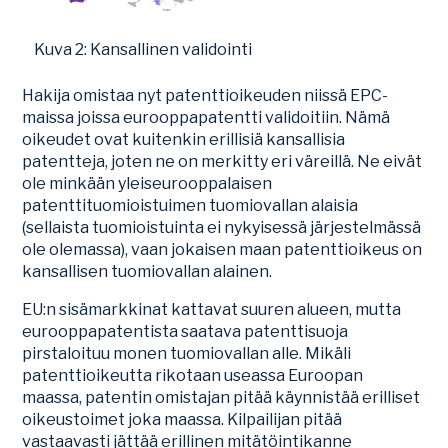
Kuva 2: Kansallinen validointi
Hakija omistaa nyt patenttioikeuden niissä EPC-
maissa joissa eurooppapatentti validoitiin. Nämä
oikeudet ovat kuitenkin erillisiä kansallisia
patentteja, joten ne on merkitty eri väreillä. Ne eivät
ole minkään yleiseurooppalaisen
patenttituomioistuimen tuomiovallan alaisia
(sellaista tuomioistuinta ei nykyisessä järjestelmässä
ole olemassa), vaan jokaisen maan patenttioikeus on
kansallisen tuomiovallan alainen.
EU:n sisämarkkinat kattavat suuren alueen, mutta
eurooppapatentista saatava patenttisuoja
pirstaloituu monen tuomiovallan alle. Mikäli
patenttioikeutta rikotaan useassa Euroopan
maassa, patentin omistajan pitää käynnistää erilliset
oikeustoimet joka maassa. Kilpailijan pitää
vastaavasti jättää erillinen mitätöintikanne