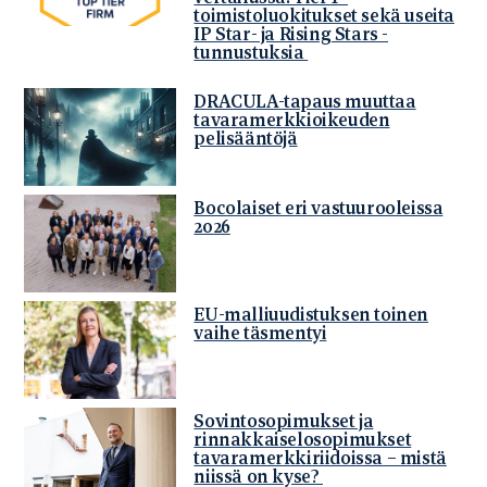
toimistoluokitukset sekä useita
IP Star- ja Rising Stars -
tunnustuksia
DRACULA-tapaus muuttaa
tavaramerkkioikeuden
pelisääntöjä
Bocolaiset eri vastuurooleissa
2026
EU-malliuudistuksen toinen
vaihe täsmentyi
Sovintosopimukset ja
rinnakkaiselosopimukset
tavaramerkkiriidoissa – mistä
niissä on kyse?