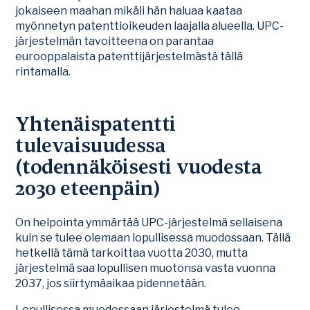
jokaiseen maahan mikäli hän haluaa kaataa
myönnetyn patenttioikeuden laajalla alueella. UPC-
järjestelmän tavoitteena on parantaa
eurooppalaista patenttijärjestelmästä tällä
rintamalla.
Yhtenäispatentti
tulevaisuudessa
(todennäköisesti vuodesta
2030 eteenpäin)
On helpointa ymmärtää UPC-järjestelmä sellaisena
kuin se tulee olemaan lopullisessa muodossaan. Tällä
hetkellä tämä tarkoittaa vuotta 2030, mutta
järjestelmä saa lopullisen muotonsa vasta vuonna
2037, jos siirtymäaikaa pidennetään.
Lopullisessa muodossaan järjestelmä tulee