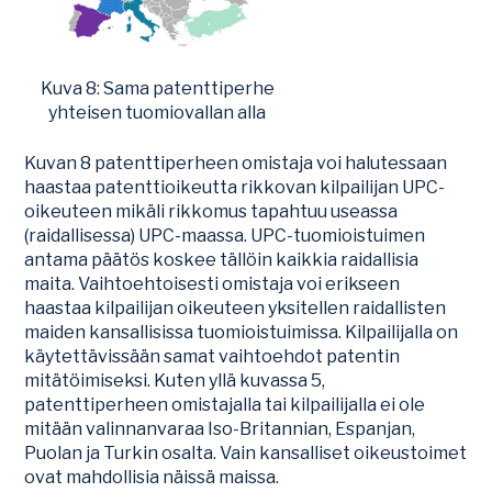
Kuva 8: Sama patenttiperhe
yhteisen tuomiovallan alla
Kuvan 8 patenttiperheen omistaja voi halutessaan
haastaa patenttioikeutta rikkovan kilpailijan UPC-
oikeuteen mikäli rikkomus tapahtuu useassa
(raidallisessa) UPC-maassa. UPC-tuomioistuimen
antama päätös koskee tällöin kaikkia raidallisia
maita. Vaihtoehtoisesti omistaja voi erikseen
haastaa kilpailijan oikeuteen yksitellen raidallisten
maiden kansallisissa tuomioistuimissa. Kilpailijalla on
käytettävissään samat vaihtoehdot patentin
mitätöimiseksi. Kuten yllä kuvassa 5,
patenttiperheen omistajalla tai kilpailijalla ei ole
mitään valinnanvaraa Iso-Britannian, Espanjan,
Puolan ja Turkin osalta. Vain kansalliset oikeustoimet
ovat mahdollisia näissä maissa.