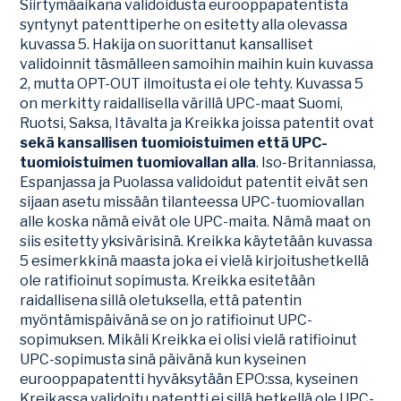
Siirtymäaikana validoidusta eurooppapatentista
syntynyt patenttiperhe on esitetty alla olevassa
kuvassa 5. Hakija on suorittanut kansalliset
validoinnit täsmälleen samoihin maihin kuin kuvassa
2, mutta OPT-OUT ilmoitusta ei ole tehty. Kuvassa 5
on merkitty raidallisella värillä UPC-maat Suomi,
Ruotsi, Saksa, Itävalta ja Kreikka joissa patentit ovat
sekä kansallisen tuomioistuimen että UPC-
tuomioistuimen tuomiovallan alla
. Iso-Britanniassa,
Espanjassa ja Puolassa validoidut patentit eivät sen
sijaan asetu missään tilanteessa UPC-tuomiovallan
alle koska nämä eivät ole UPC-maita. Nämä maat on
siis esitetty yksivärisinä. Kreikka käytetään kuvassa
5 esimerkkinä maasta joka ei vielä kirjoitushetkellä
ole ratifioinut sopimusta. Kreikka esitetään
raidallisena sillä oletuksella, että patentin
myöntämispäivänä se on jo ratifioinut UPC-
sopimuksen. Mikäli Kreikka ei olisi vielä ratifioinut
UPC-sopimusta sinä päivänä kun kyseinen
eurooppapatentti hyväksytään EPO:ssa, kyseinen
Kreikassa validoitu patentti ei sillä hetkellä ole UPC-