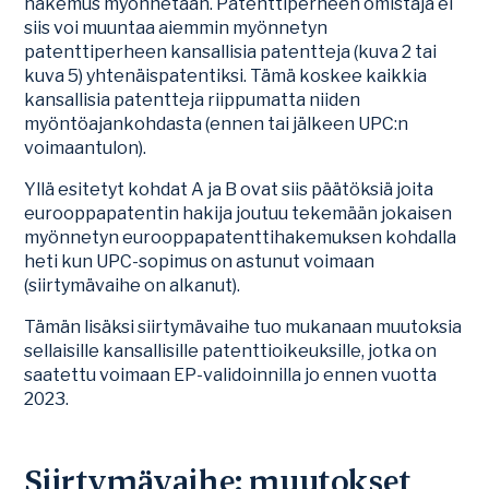
hakemus myönnetään. Patenttiperheen omistaja ei
siis voi muuntaa aiemmin myönnetyn
patenttiperheen kansallisia patentteja (kuva 2 tai
kuva 5) yhtenäispatentiksi. Tämä koskee kaikkia
kansallisia patentteja riippumatta niiden
myöntöajankohdasta (ennen tai jälkeen UPC:n
voimaantulon).
Yllä esitetyt kohdat A ja B ovat siis päätöksiä joita
eurooppapatentin hakija joutuu tekemään jokaisen
myönnetyn eurooppapatenttihakemuksen kohdalla
heti kun UPC-sopimus on astunut voimaan
(siirtymävaihe on alkanut).
Tämän lisäksi siirtymävaihe tuo mukanaan muutoksia
sellaisille kansallisille patenttioikeuksille, jotka on
saatettu voimaan EP-validoinnilla jo ennen vuotta
2023.
Siirtymävaihe: muutokset