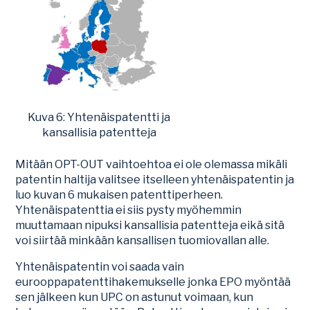
Kuva 6: Yhtenäispatentti ja
kansallisia patentteja
Mitään OPT-OUT vaihtoehtoa ei ole olemassa mikäli
patentin haltija valitsee itselleen yhtenäispatentin ja
luo kuvan 6 mukaisen patenttiperheen.
Yhtenäispatenttia ei siis pysty myöhemmin
muuttamaan nipuksi kansallisia patentteja eikä sitä
voi siirtää minkään kansallisen tuomiovallan alle.
Yhtenäispatentin voi saada vain
eurooppapatenttihakemukselle jonka EPO myöntää
sen jälkeen kun UPC on astunut voimaan, kun