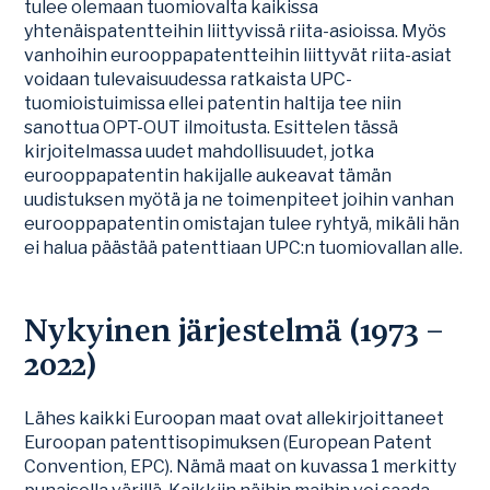
tulee olemaan tuomiovalta kaikissa
yhtenäispatentteihin liittyvissä riita-asioissa. Myös
vanhoihin eurooppapatentteihin liittyvät riita-asiat
voidaan tulevaisuudessa ratkaista UPC-
tuomioistuimissa ellei patentin haltija tee niin
sanottua OPT-OUT ilmoitusta. Esittelen tässä
kirjoitelmassa uudet mahdollisuudet, jotka
eurooppapatentin hakijalle aukeavat tämän
uudistuksen myötä ja ne toimenpiteet joihin vanhan
eurooppapatentin omistajan tulee ryhtyä, mikäli hän
ei halua päästää patenttiaan UPC:n tuomiovallan alle.
Nykyinen järjestelmä (1973 –
2022)
Lähes kaikki Euroopan maat ovat allekirjoittaneet
Euroopan patenttisopimuksen (European Patent
Convention, EPC). Nämä maat on kuvassa 1 merkitty