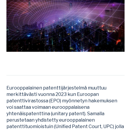
Eurooppalainen patenttijärjestelmä muuttuu
merkittävästi vuonna 2023 kun Euroopan
patenttivirastossa (EPO) myönnetyn hakemuksen
voi saattaa voimaan eurooppalaisena
yhtenäispatenttina (unitary patent). Samalla
perustetaan yhdistetty eurooppalainen
patenttituomioistuin (Unified Patent Court, UPC) jolla