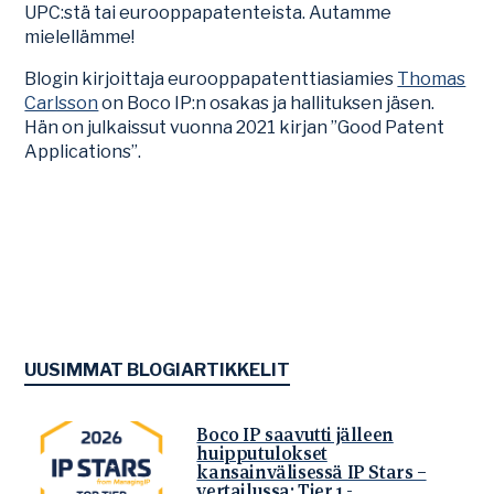
UPC:stä tai eurooppapatenteista. Autamme
mielellämme!
Blogin kirjoittaja eurooppapatenttiasiamies
Thomas
Carlsson
on Boco IP:n osakas ja hallituksen jäsen.
Hän on julkaissut vuonna 2021 kirjan ”Good Patent
Applications”.
UUSIMMAT BLOGIARTIKKELIT
Boco IP saavutti jälleen
huipputulokset
kansainvälisessä IP Stars –
vertailussa: Tier 1 -