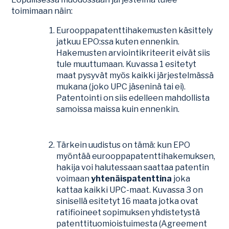
toimimaan näin:
Eurooppapatenttihakemusten käsittely
jatkuu EPO:ssa kuten ennenkin.
Hakemusten arviointikriteerit eivät siis
tule muuttumaan. Kuvassa 1 esitetyt
maat pysyvät myös kaikki järjestelmässä
mukana (joko UPC jäseninä tai ei).
Patentointi on siis edelleen mahdollista
samoissa maissa kuin ennenkin.
Tärkein uudistus on tämä: kun EPO
myöntää eurooppapatenttihakemuksen,
hakija voi halutessaan saattaa patentin
voimaan
yhtenäispatenttina
joka
kattaa kaikki UPC-maat. Kuvassa 3 on
sinisellä esitetyt 16 maata jotka ovat
ratifioineet sopimuksen yhdistetystä
patenttituomioistuimesta (Agreement