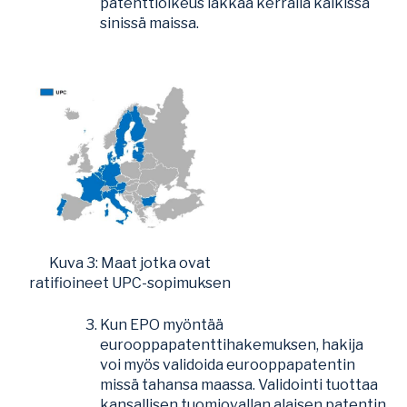
patenttioikeus lakkaa kerralla kaikissa
sinissä maissa.
Kuva 3: Maat jotka ovat
ratifioineet UPC-sopimuksen
Kun EPO myöntää
eurooppapatenttihakemuksen, hakija
voi myös validoida eurooppapatentin
missä tahansa maassa. Validointi tuottaa
kansallisen tuomiovallan alaisen patentin