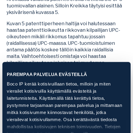
tuomiovallan alainen. Silloin Kreikka täytyisi esittää
yksivärisenä kuvassa 5.
Kuvan 5 patenttiperheen haltija voi halutessaan
haastaa patenttioikeutta rikkovan kilpailijan UPC-
oikeuteen mikäli rikkomus tapahtuu jossain
(raidallisessa) UPC-maassa. UPC-tuomioistuimen
antama päätös koskee tällöin kaikkia raidallisia
maita. Vaihtoehtoisesti omistaja voi haastaa
kilpailijan oikeuteen jokaisen tai muutaman
raidallisten maiden kansallisessa tuomioistuimessa ja
PAREMPAA PALVELUA EVÄSTEILLÄ
päätös on silloin voimassa vain tässä maassa.
Vastaavasti kilpailija joka haluaa mitätöidä kuvan 5
Boco IP kerää kotisivuillaan tietoa, milloin ja miten
patenttiperheen voi raidallisten UPC-maiden osalta
vierailet kotisivuilla käyttämällä evästeitä ja
hoitaa kaikki maat kerralla jättämällä kanteen UPC-
laitetunnisteita. Käyttämällä tätä kerättyä tietoa,
tuomioistuimeen, tai sitten pyrkiä kaatamaan ne
pystymme tarjoamaan parempaa palvelua ja mittamaan
yksitellen kansallisilla kanteilla. Patenttiperheen
mitkä kotisivumme kiinnostavat henkilöitä, jotka
omistajalla tai kilpailijalla ei sen sijaan ole mitään
vierailevat kotisivullamme. Osa kerättävästä tiedosta
valinnan varaa Iso-Britannian, Espanjan ja Puolan
mahdollistaa kotisivujen teknisen toimivuuden. Tietojen
osalta: vain kansalliset oikeustoimet ovat täällä