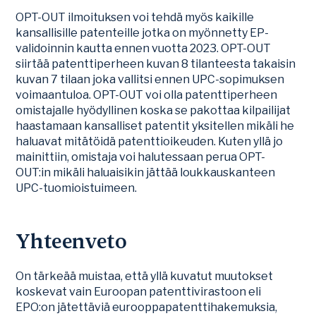
OPT-OUT ilmoituksen voi tehdä myös kaikille
kansallisille patenteille jotka on myönnetty EP-
validoinnin kautta ennen vuotta 2023. OPT-OUT
siirtää patenttiperheen kuvan 8 tilanteesta takaisin
kuvan 7 tilaan joka vallitsi ennen UPC-sopimuksen
voimaantuloa. OPT-OUT voi olla patenttiperheen
omistajalle hyödyllinen koska se pakottaa kilpailijat
haastamaan kansalliset patentit yksitellen mikäli he
haluavat mitätöidä patenttioikeuden. Kuten yllä jo
mainittiin, omistaja voi halutessaan perua OPT-
OUT:in mikäli haluaisikin jättää loukkauskanteen
UPC-tuomioistuimeen.
Yhteenveto
On tärkeää muistaa, että yllä kuvatut muutokset
koskevat vain Euroopan patenttivirastoon eli
EPO:on jätettäviä eurooppapatenttihakemuksia,