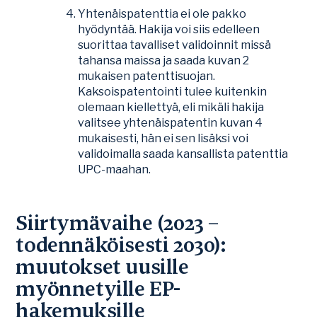
Yhtenäispatenttia ei ole pakko
hyödyntää. Hakija voi siis edelleen
suorittaa tavalliset validoinnit missä
tahansa maissa ja saada kuvan 2
mukaisen patenttisuojan.
Kaksoispatentointi tulee kuitenkin
olemaan kiellettyä, eli mikäli hakija
valitsee yhtenäispatentin kuvan 4
mukaisesti, hän ei sen lisäksi voi
validoimalla saada kansallista patenttia
UPC-maahan.
Siirtymävaihe (2023 –
todennäköisesti 2030):
muutokset uusille
myönnetyille EP-
hakemuksille