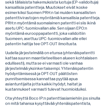
sekä tällaisista hakemuksista luotuja (EP-validoituja)
kansallisia patentteja. Muutokset eivät koske
esimerkiksi Suomen PRH:n tai muiden kansallisten
patenttivirastojen myöntämiä kansallisia patentteja.
PRH:n myöntämä suomalainen patentti ei siis ikinä
asetu UPC-tuomiovallan alle. Sen sijaan EPO:n
myöntämä eurooppapatentti, joka validoitiin
Suomeen, asettuu UPC-tuomiovallan alle ellei
patentin haltija tee OPT-OUT ilmoitusta.
Uudella järjestelmällä on etunsa (yhtenäispatentti
kattaa suuren maantieteellisen alueen kohtalaisen
edullisesti), mutta se ei varmasti ole vanhaa
järjestelmää yksinkertaisempi. Yhtenäispatentin
hyödyntämisessä ja OPT-OUT päätösten
punnitsemisessa kannattaa pyytää apua
asiantuntijalta jotta kaikki hyödyt, haitat ja
kustannukset varmasti tulevat huomioiduiksi.
Ota yhteyttä Boco IP:n patenttiasiamiehiin jos sinulla
on mitä tahansa kysyttävää yhtenäispatentista,