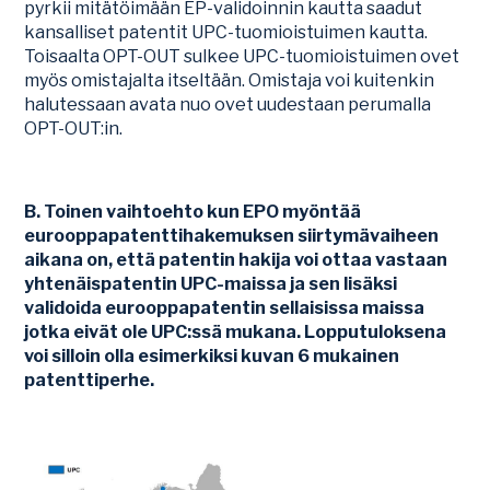
pyrkii mitätöimään EP-validoinnin kautta saadut
kansalliset patentit UPC-tuomioistuimen kautta.
Toisaalta OPT-OUT sulkee UPC-tuomioistuimen ovet
myös omistajalta itseltään. Omistaja voi kuitenkin
halutessaan avata nuo ovet uudestaan perumalla
OPT-OUT:in.
B. Toinen vaihtoehto kun EPO myöntää
eurooppapatenttihakemuksen siirtymävaiheen
aikana on, että patentin hakija voi ottaa vastaan
yhtenäispatentin UPC-maissa ja sen lisäksi
validoida eurooppapatentin sellaisissa maissa
jotka eivät ole UPC:ssä mukana. Lopputuloksena
voi silloin olla esimerkiksi kuvan 6 mukainen
patenttiperhe.