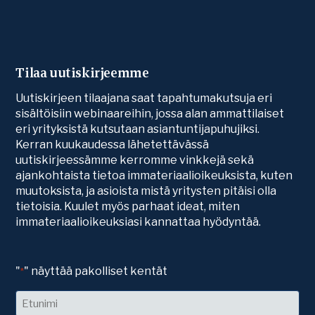
Tilaa uutiskirjeemme
Uutiskirjeen tilaajana saat tapahtumakutsuja eri
sisältöisiin webinaareihin, jossa alan ammattilaiset
eri yrityksistä kutsutaan asiantuntijapuhujiksi.
Kerran kuukaudessa lähetettävässä
uutiskirjeessämme kerromme vinkkejä sekä
ajankohtaista tietoa immateriaalioikeuksista, kuten
muutoksista, ja asioista mistä yritysten pitäisi olla
tietoisia. Kuulet myös parhaat ideat, miten
immateriaalioikeuksiasi kannattaa hyödyntää.
"
" näyttää pakolliset kentät
*
Nimi