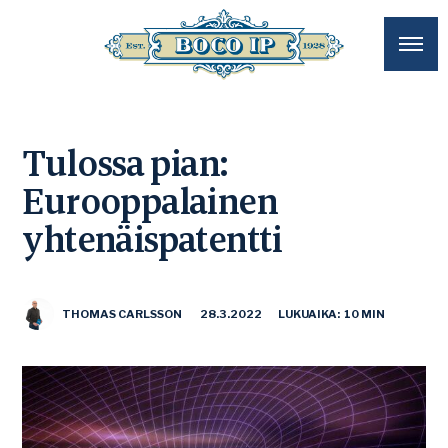
Tulossa pian:
Eurooppalainen
yhtenäispatentti
THOMAS CARLSSON
28.3.2022
LUKUAIKA: 10 MIN