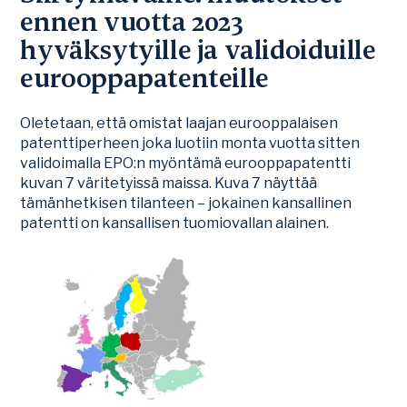
ennen vuotta 2023
hyväksytyille ja validoiduille
eurooppapatenteille
Oletetaan, että omistat laajan eurooppalaisen
patenttiperheen joka luotiin monta vuotta sitten
validoimalla EPO:n myöntämä eurooppapatentti
kuvan 7 väritetyissä maissa. Kuva 7 näyttää
tämänhetkisen tilanteen – jokainen kansallinen
patentti on kansallisen tuomiovallan alainen.