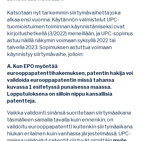
Katsotaan nyt tarkemmin siirtymävaihetta joka
alkaa ensi vuonna. Käytännön valmistelut UPC-
tuomioistuimen toiminnan käynnistämiseksi ovat
kirjoitushetkellä (3/2022) meneillään, ja UPC-sopimus
astuu näillä näkymin voimaan syksyllä 2022 tai
talvella 2023. Sopimuksen astuttua voimaan
käynnistyy siirtymävaihe, jolloin:
A. Kun EPO myöntää
eurooppapatenttihakemuksen, patentin hakija voi
validoida eurooppapatentin missä tahansa
kuvassa 1 esitetyssä punaisessa maassa.
Lopputuloksena on silloin nippu kansallisia
patentteja.
Vaikka validointi sinänsä suoritetaan siirtymäaikana
täsmälleen samalla tavalla kuin ennenkin, on
validoitu eurooppapatentti kuitenkin siirtymäaikana
hiukan erilainen kuin vanhassa järjestelmässä. UPC-
maissa validoidut patentit siirtyvät nimittäin
myös