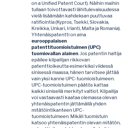
on a Unified Patent Court). Näihin maihin
tullaan toivottavasti lähitulevaisuudessa
vielä lisäämään kahdeksan puuttuvaa
ratifiointia (Kypros, Tsekki, Slovakia,
Kreikka, Unkari, Irlanti, Malta ja Romania).
Yhtenäispatentti on aina
eurooppalaisen
patenttituomioistuimen (UPC)
tuomiovallan alainen
. Jos patentin haltija
epäilee kilpailijan rikkovan
patenttioikeutta esimerkiksi viidessä
sinisessä maassa, hänen tarvitsee jättää
vain yksi kanne UPC-tuomioistuimeen.
UPC-tuomioistuimen päätös kattaa
kaikki sinisellä merkityt valtiot. Kilpailija
voi vastaavasti kaataa olemassa olevan
yhtenäispatentin jättämällä yhden
mitätöintikanteen UPC-
tuomioistuimeen. Mikäli tuomistuin
katsoo yhtenäispatentin olevan mitätön,