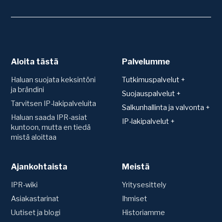
Aloita tästä
Palvelumme
Haluan suojata keksintöni
Tutkimuspalvelut +
ja brändini
Patentit
Suojauspalvelut +
Tarvitsen IP-lakipalveluita
Teknologiakartoitus
Suojan hakeminen ja
Salkunhallinta ja valvonta +
rekisteröinti
Toimintavapauskartoitus
Haluan saada IPR-asiat
Salkunhallinta
IP-lakipalvelut +
(FTO)
Mallisuoja
kuntoon, mutta en tiedä
Patenttien arvonmääritys
Sopimukset
mistä aloittaa
Uutuustutkimus ja
Hyödyllisyysmalli
IP-strategian luominen
patentoitavuus
Konsultaatio ja sopimusten
Patentti
laadinta
Siirrot ja nimenmuutokset
Tavaramerkki
Ajankohtaista
Tavaramerkit
Meistä
IPR-vakuutus
Riita-asiat
Verkkotunnus (Domain)
Ennakkotutkimus
Vuosimaksut ja uudistukset
IPR-wiki
Yritysesittely
Oikeudenkäynnit
Väite- ja
Asiakastarinat
Ihmiset
Valvonta
kumoamismenettelyt
Uutiset ja blogi
Historiamme
Patenttirekisterien valvonta