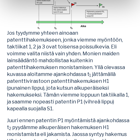
Jos tyydymme yhteen ainoaan
patenttihakemukseen, jonka viemme myöntöön,
taktiikat 1, 2 ja 3 ovat toisensa poissulkevia. Eli
voimme valita niistä vain yhden. Monien maiden
lainsäädäntö mahdollistaa kuitenkin
patenttihakemuksen monistamisen. Yllä olevassa
kuvassa aloitamme ajankohdassa t
jättämällä
1
patenttivirastoon patenttihakemuksen H1
(punainen lippu), jota kutsun alkuperäiseksi
hakemukseksi. Tämän viemme loppuun taktiikalla 1,
ja saamme nopeasti patentin P1 (vihreä lippu)
kapealla suojalla S1.
Juuri ennen patentin P1 myöntämistä ajankohdassa
t
pyydämme alkuperäisen hakemuksen H1
2
monistamista eli jakamista. Jaossa syntyy hakemus