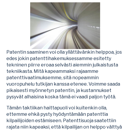
Patentin saaminen voi olla yllättävänkin helppoa, jos
edes jokin patenttihakemuksessamme esitetty
tekninen piirre eroaa selvästi aiemmin julkaistusta
tekniikasta. Mitä kapeammaksi rajaamme
patenttivaatimuksemme, sitä nopeammin
vuoropuhelu tutkijan kanssa etenee. Voimme saada
pikaisesti myönnetyn patentin, ja kustannukset
pysyvät alhaisina koska tämä ei vaadi paljon työtä.
Tämän taktiikan haittapuoli voi kuitenkin olla,
ettemme ehkä pysty hyödyntämään patenttia
kilpailijoiden estämiseen. Patenttisuoja saatettiin
rajata niin kapeaksi, että kilpailijan on helppo välttyä