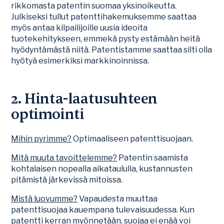
rikkomasta patentin suomaa yksinoikeutta.
Julkiseksi tullut patenttihakemuksemme saattaa
myös antaa kilpailijoille uusia ideoita
tuotekehitykseen, emmekä pysty estämään heitä
hyödyntämästä niitä. Patentistamme saattaa silti olla
hyötyä esimerkiksi markkinoinnissa.
2. Hinta-laatusuhteen
optimointi
Mihin pyrimme?
Optimaaliseen patenttisuojaan.
Mitä muuta tavoittelemme?
Patentin saamista
kohtalaisen nopealla aikataululla, kustannusten
pitämistä järkevissä mitoissa.
Mistä luovumme?
Vapaudesta muuttaa
patenttisuojaa kauempana tulevaisuudessa. Kun
patentti kerran myönnetään, suojaa ei enää voi