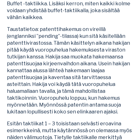
Buffet -taktiikka. Lisäksi kerron, miten kaikki kolme
voidaan yhdistää buffet-taktiikalla, joka sisältää
vähän kaikkea.
Taustatietoa: patenttihakemus on vireillä
(englanniksi ”pending”-tilassa) kun sitä käsitellään
patenttivirastossa. Tämän käsittelyn aikana hakijan
pitää käydä vuoropuhelua hakemuksesta viraston
tutkijan kanssa. Hakija saa muokata hakemaansa
patenttisuojaa kirjeenvaihdon aikana. Usein hakijan
kannattaa alussa lähteä hakemaan laajaa
patenttisuojaa ja kaventaa sitä tarvittaessa
asteittain. Hakija voi käydä tätä vuoropuhelua
haluamallaan tavalla, ja tämä mahdollistaa
taktikoinnin. Vuoropuhelu loppuu, kun hakemus
myönnetään. Myönnössä patentin antama suoja
lukitaan lopullisesti koko sen elinkaaren ajaksi.
Esitän taktiikat 1 – 3 toisistaan selvästi eroavina
esimerkkeinä, mutta käytännössä on olemassa myös
näiden välimuotoja. Tietylle taktiikalle merkittyä