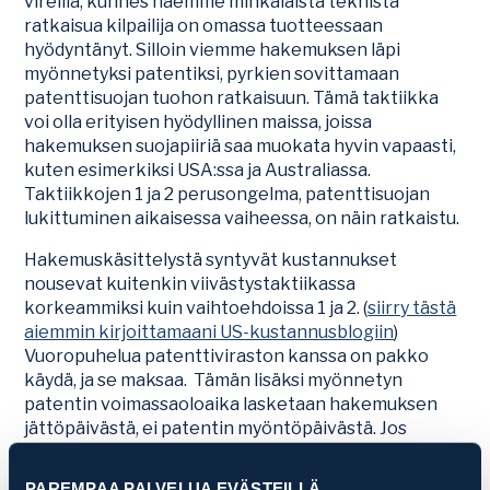
vireillä, kunnes näemme minkälaista teknistä
ratkaisua kilpailija on omassa tuotteessaan
hyödyntänyt. Silloin viemme hakemuksen läpi
myönnetyksi patentiksi, pyrkien sovittamaan
patenttisuojan tuohon ratkaisuun. Tämä taktiikka
voi olla erityisen hyödyllinen maissa, joissa
hakemuksen suojapiiriä saa muokata hyvin vapaasti,
kuten esimerkiksi USA:ssa ja Australiassa.
Taktiikkojen 1 ja 2 perusongelma, patenttisuojan
lukittuminen aikaisessa vaiheessa, on näin ratkaistu.
Hakemuskäsittelystä syntyvät kustannukset
nousevat kuitenkin viivästystaktiikassa
korkeammiksi kuin vaihtoehdoissa 1 ja 2. (
siirry tästä
aiemmin kirjoittamaani US-kustannusblogiin
)
Vuoropuhelua patenttiviraston kanssa on pakko
käydä, ja se maksaa. Tämän lisäksi myönnetyn
patentin voimassaoloaika lasketaan hakemuksen
jättöpäivästä, ei patentin myöntöpäivästä. Jos
patentti myönnetään vasta 10 vuotta hakemuksen
jättämisen jälkeen, on patentin 20 vuoden elinajasta
PAREMPAA PALVELUA EVÄSTEILLÄ