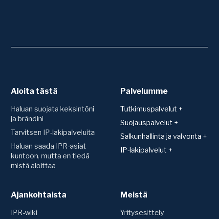
Aloita tästä
Palvelumme
Haluan suojata keksintöni
Tutkimuspalvelut +
ja brändini
Patentit
Suojauspalvelut +
Tarvitsen IP-lakipalveluita
Teknologiakartoitus
Suojan hakeminen ja
Salkunhallinta ja valvonta +
rekisteröinti
Toimintavapauskartoitus
Haluan saada IPR-asiat
Salkunhallinta
IP-lakipalvelut +
(FTO)
Verkkotunnus (Domain)
kuntoon, mutta en tiedä
IPR-vakuutus
Sopimukset
mistä aloittaa
Uutuustutkimus ja
Mallisuoja
Patenttien arvonmääritys
patentoitavuus
Konsultaatio ja sopimusten
Hyödyllisyysmalli
laadinta
IP-strategian luominen
Patentti
Ajankohtaista
Tavaramerkit
Meistä
Siirrot ja nimenmuutokset
Riita-asiat
Tavaramerkki
Ennakkotutkimus
Vuosimaksut ja uudistukset
IPR-wiki
Yritysesittely
Domain-riitaprosessi (UDRP)