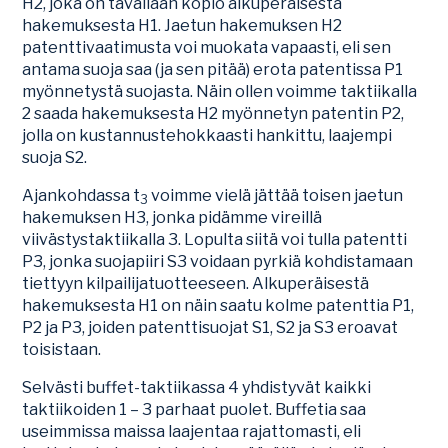
H2, joka on tavallaan kopio alkuperäisestä
hakemuksesta H1. Jaetun hakemuksen H2
patenttivaatimusta voi muokata vapaasti, eli sen
antama suoja saa (ja sen pitää) erota patentissa P1
myönnetystä suojasta. Näin ollen voimme taktiikalla
2 saada hakemuksesta H2 myönnetyn patentin P2,
jolla on kustannustehokkaasti hankittu, laajempi
suoja S2.
Ajankohdassa t
voimme vielä jättää toisen jaetun
3
hakemuksen H3, jonka pidämme vireillä
viivästystaktiikalla 3. Lopulta siitä voi tulla patentti
P3, jonka suojapiiri S3 voidaan pyrkiä kohdistamaan
tiettyyn kilpailijatuotteeseen. Alkuperäisestä
hakemuksesta H1 on näin saatu kolme patenttia P1,
P2 ja P3, joiden patenttisuojat S1, S2 ja S3 eroavat
toisistaan.
Selvästi buffet-taktiikassa 4 yhdistyvät kaikki
taktiikoiden 1 – 3 parhaat puolet. Buffetia saa
useimmissa maissa laajentaa rajattomasti, eli