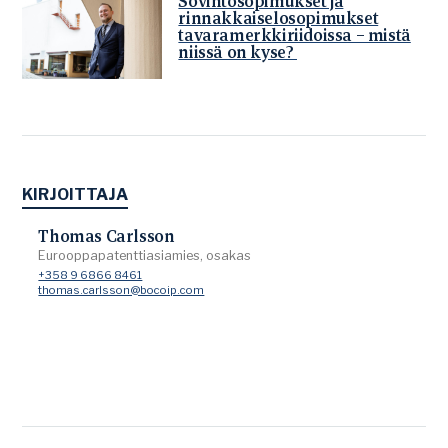
Sovintosopimukset ja
rinnakkaiselosopimukset
tavaramerkkiriidoissa – mistä
niissä on kyse?
KIRJOITTAJA
Thomas Carlsson
Eurooppapatenttiasiamies, osakas
+358 9 6866 8461
thomas.carlsson@bocoip.com