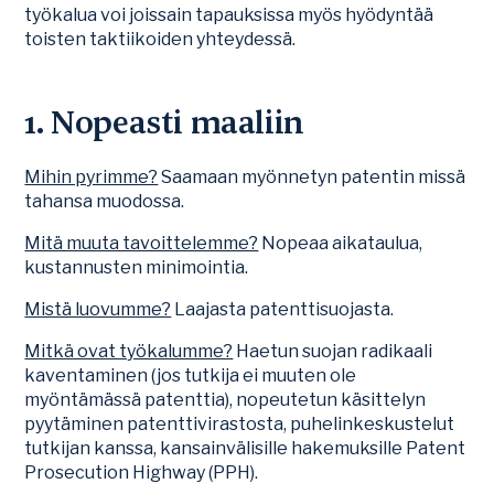
työkalua voi joissain tapauksissa myös hyödyntää
toisten taktiikoiden yhteydessä.
1. Nopeasti maaliin
Mihin pyrimme?
Saamaan myönnetyn patentin missä
tahansa muodossa.
Mitä muuta tavoittelemme?
Nopeaa aikataulua,
kustannusten minimointia.
Mistä luovumme?
Laajasta patenttisuojasta.
Mitkä ovat työkalumme?
Haetun suojan radikaali
kaventaminen (jos tutkija ei muuten ole
myöntämässä patenttia), nopeutetun käsittelyn
pyytäminen patenttivirastosta, puhelinkeskustelut
tutkijan kanssa, kansainvälisille hakemuksille Patent
Prosecution Highway (PPH).