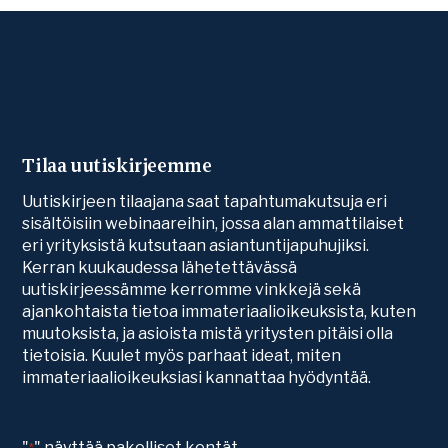
Tilaa uutiskirjeemme
Uutiskirjeen tilaajana saat tapahtumakutsuja eri
sisältöisiin webinaareihin, jossa alan ammattilaiset
eri yrityksistä kutsutaan asiantuntijapuhujiksi.
Kerran kuukaudessa lähetettävässä
uutiskirjeessämme kerromme vinkkejä sekä
ajankohtaista tietoa immateriaalioikeuksista, kuten
muutoksista, ja asioista mistä yritysten pitäisi olla
tietoisia. Kuulet myös parhaat ideat, miten
immateriaalioikeuksiasi kannattaa hyödyntää.
"
" näyttää pakolliset kentät