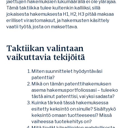
jaettujen hakemuksien lukumäärällä ei ole ylärajaa.
Tämä taktiikka tulee kuitenkin kalliiksi, sillä
jokaisesta hakemuksesta H1, H2, H3 pitää maksaa
erilliset virastomaksut, ja hakemusten käsittely
vaatii työtä, josta on maksettava.
Taktiikan valintaan
vaikuttavia tekijöitä
Miten suunnittelet hyödyntäväsi
patenttia?
Mikä on tämän patenttihakemuksen
asema hakemusportfoliossasi – tuleeko
tästä ainut patenttisi, vai yksi sadasta?
Kuinka tärkeä tässä hakemuksessa
esitetty keksintö on sinulle? Sisältyykö
keksintö omaan tuotteeseesi? Missä
vaiheessa tuotekehitys on?
Mitä tiedät kilpailijoiden mahdollisesta