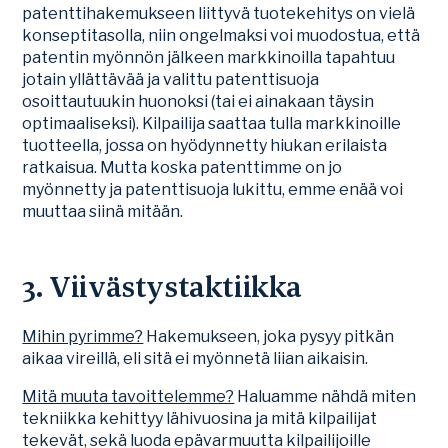
patenttihakemukseen liittyvä tuotekehitys on vielä
konseptitasolla, niin ongelmaksi voi muodostua, että
patentin myönnön jälkeen markkinoilla tapahtuu
jotain yllättävää ja valittu patenttisuoja
osoittautuukin huonoksi (tai ei ainakaan täysin
optimaaliseksi). Kilpailija saattaa tulla markkinoille
tuotteella, jossa on hyödynnetty hiukan erilaista
ratkaisua. Mutta koska patenttimme on jo
myönnetty ja patenttisuoja lukittu, emme enää voi
muuttaa siinä mitään.
3. Viivästystaktiikka
Mihin pyrimme?
Hakemukseen, joka pysyy pitkän
aikaa vireillä, eli sitä ei myönnetä liian aikaisin.
Mitä muuta tavoittelemme?
Haluamme nähdä miten
tekniikka kehittyy lähivuosina ja mitä kilpailijat
tekevät, sekä luoda epävarmuutta kilpailijoille