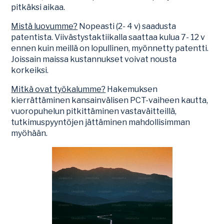
pitkäksi aikaa.
Mistä luovumme?
Nopeasti (2- 4 v) saadusta
patentista. Viivästystaktiikalla saattaa kulua 7- 12 v
ennen kuin meillä on lopullinen, myönnetty patentti.
Joissain maissa kustannukset voivat nousta
korkeiksi.
Mitkä ovat työkalumme?
Hakemuksen
kierrättäminen kansainvälisen PCT-vaiheen kautta,
vuoropuhelun pitkittäminen vastaväitteillä,
tutkimuspyyntöjen jättäminen mahdollisimman
myöhään.