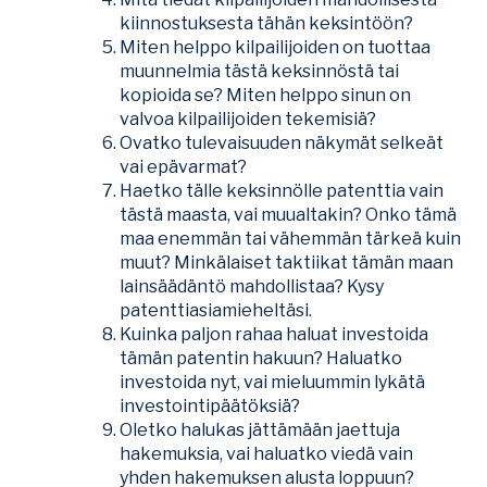
kiinnostuksesta tähän keksintöön?
Miten helppo kilpailijoiden on tuottaa
muunnelmia tästä keksinnöstä tai
kopioida se? Miten helppo sinun on
valvoa kilpailijoiden tekemisiä?
Ovatko tulevaisuuden näkymät selkeät
vai epävarmat?
Haetko tälle keksinnölle patenttia vain
tästä maasta, vai muualtakin? Onko tämä
maa enemmän tai vähemmän tärkeä kuin
muut? Minkälaiset taktiikat tämän maan
lainsäädäntö mahdollistaa? Kysy
patenttiasiamieheltäsi.
Kuinka paljon rahaa haluat investoida
tämän patentin hakuun? Haluatko
investoida nyt, vai mieluummin lykätä
investointipäätöksiä?
Oletko halukas jättämään jaettuja
hakemuksia, vai haluatko viedä vain
yhden hakemuksen alusta loppuun?