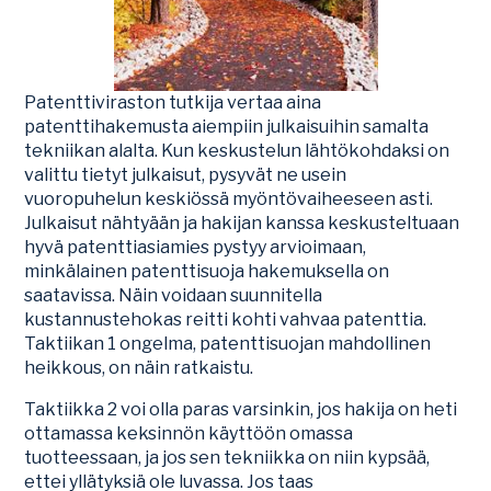
Patenttiviraston tutkija vertaa aina
patenttihakemusta aiempiin julkaisuihin samalta
tekniikan alalta. Kun keskustelun lähtökohdaksi on
valittu tietyt julkaisut, pysyvät ne usein
vuoropuhelun keskiössä myöntövaiheeseen asti.
Julkaisut nähtyään ja hakijan kanssa keskusteltuaan
hyvä patenttiasiamies pystyy arvioimaan,
minkälainen patenttisuoja hakemuksella on
saatavissa. Näin voidaan suunnitella
kustannustehokas reitti kohti vahvaa patenttia.
Taktiikan 1 ongelma, patenttisuojan mahdollinen
heikkous, on näin ratkaistu.
Taktiikka 2 voi olla paras varsinkin, jos hakija on heti
ottamassa keksinnön käyttöön omassa
tuotteessaan, ja jos sen tekniikka on niin kypsää,
ettei yllätyksiä ole luvassa. Jos taas