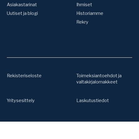
Oikeudenkäynnit
Asiakastarinat
Ihmiset
Valvonta
Väite- ja
Uutiset ja blogi
Historiamme
Kilpailijaseuranta
kumoamismenettelyt
Patenttirekisterien valvonta
Rekry
Tavaramerkkirekisterien
Muut lakipalvelut
valvonta
Tuoteväärennökset ja
tullivalvonta
Due Diligence
Yrityskaupat ja
teknologiahankinnat
Työsuhdekeksinnöt
Rekisteriseloste
Toimeksiantoehdot ja
valtakirjalomakkeet
Yritysesittely
Laskutustiedot