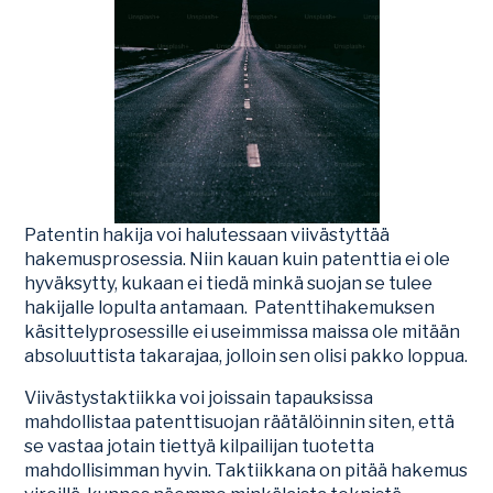
Patentin hakija voi halutessaan viivästyttää
hakemusprosessia. Niin kauan kuin patenttia ei ole
hyväksytty, kukaan ei tiedä minkä suojan se tulee
hakijalle lopulta antamaan. Patenttihakemuksen
käsittelyprosessille ei useimmissa maissa ole mitään
absoluuttista takarajaa, jolloin sen olisi pakko loppua.
Viivästystaktiikka voi joissain tapauksissa
mahdollistaa patenttisuojan räätälöinnin siten, että
se vastaa jotain tiettyä kilpailijan tuotetta
mahdollisimman hyvin. Taktiikkana on pitää hakemus