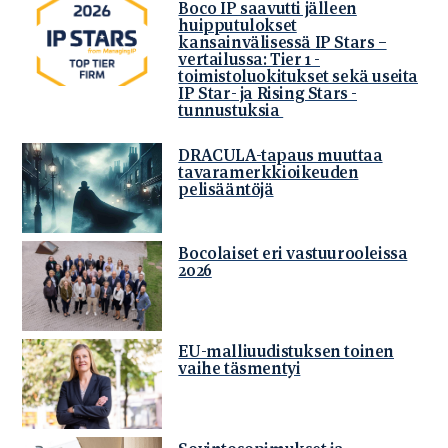
Boco IP saavutti jälleen
huipputulokset
kansainvälisessä IP Stars –
vertailussa: Tier 1 -
toimistoluokitukset sekä useita
IP Star- ja Rising Stars -
tunnustuksia
DRACULA-tapaus muuttaa
tavaramerkkioikeuden
pelisääntöjä
Bocolaiset eri vastuurooleissa
2026
EU-malliuudistuksen toinen
vaihe täsmentyi