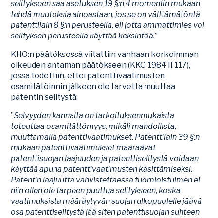
selitykseen saa asetuksen 19 §:n 4 momentin mukaan
tehdä muutoksia ainoastaan, jos se on välttämätöntä
patenttilain 8 §:n perusteella, eli jotta ammattimies voi
selityksen perusteella käyttää keksintöä.
”
KHO:n päätöksessä viitattiin vanhaan korkeimman
oikeuden antaman päätökseen (KKO 1984 II 117),
jossa todettiin, ettei patenttivaatimusten
osamitätöinnin jälkeen ole tarvetta muuttaa
patentin selitystä:
”
Selvyyden kannalta on tarkoituksenmukaista
toteuttaa osamitättömyys, mikäli mahdollista,
muuttamalla patenttivaatimukset. Patenttilain 39 §:n
mukaan patenttivaatimukset määräävät
patenttisuojan laajuuden ja patenttiselitystä voidaan
käyttää apuna patenttivaatimusten käsittämiseksi.
Patentin laajuutta vahvistettaessa tuomioistuimen ei
niin ollen ole tarpeen puuttua selitykseen, koska
vaatimuksista määräytyvän suojan ulkopuolelle jäävä
osa patenttiselitystä jää siten patenttisuojan suhteen