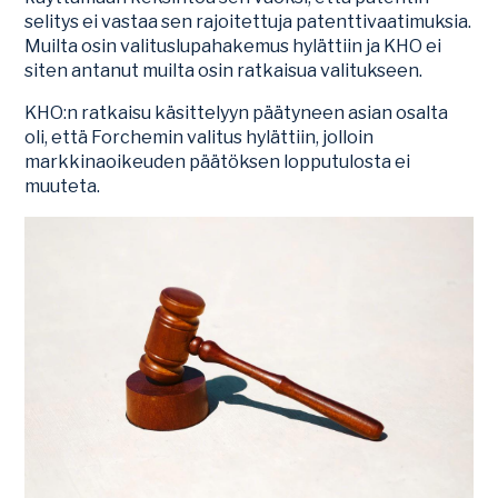
selitys ei vastaa sen rajoitettuja patenttivaatimuksia.
Muilta osin valituslupahakemus hylättiin ja KHO ei
siten antanut muilta osin ratkaisua valitukseen.
KHO:n ratkaisu käsittelyyn päätyneen asian osalta
oli, että Forchemin valitus hylättiin, jolloin
markkinaoikeuden päätöksen lopputulosta ei
muuteta.