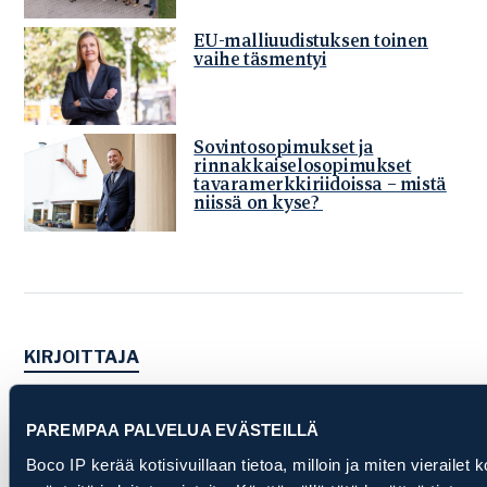
EU-malliuudistuksen toinen
vaihe täsmentyi
Sovintosopimukset ja
rinnakkaiselosopimukset
tavaramerkkiriidoissa – mistä
niissä on kyse?
KIRJOITTAJA
Karri Leskinen
Toimitusjohtaja, osakas
PAREMPAA PALVELUA EVÄSTEILLÄ
+358 40 067 7931
karri.leskinen@bocoip.com
Boco IP kerää kotisivuillaan tietoa, milloin ja miten vierailet k