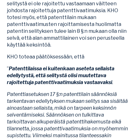
selitystä ei ole rajoitettu vastaamaan väitteen
johdosta rajoitettuja patenttivaatimuksia. KHO
totesi myös, että patenttilain mukaan
patenttivaatimusten rajoittamisesta huolimatta
patentin selityksen tulee lain 8 §:n mukaan olla niin
selvä, että alan ammattilainen voi sen perusteella
käyttää keksintöä.
KHO toteaa päätöksessään, että
”
Patenttilaissa ei kuitenkaan aseteta sellaista
edellytystä, että selitystä olisi muutettava
rajoitettuja patenttivaatimuksia vastaavaksi
.
Patenttiasetuksen 17 §:n patenttilain säännöksiä
tarkentavan edellytyksen mukaan selitys saa sisältää
ainoastaan sellaista, mikä on tarpeen keksinnön
selventämiseksi. Säännöksen on tulkittava
tarkoittavan alkuperäistä patenttihakemusta eikä
tilannetta, jossa patenttivaatimuksia on myöhemmin
supistettu. Viimeksi mainitussa tilanteessakin