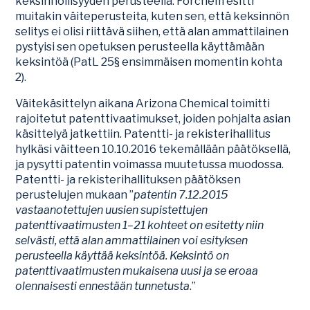
keksinnöllisyyden perusteella. Forchem esitti
muitakin väiteperusteita, kuten sen, että keksinnön
selitys ei olisi riittävä siihen, että alan ammattilainen
pystyisi sen opetuksen perusteella käyttämään
keksintöä (PatL 25§ ensimmäisen momentin kohta
2).
Väitekäsittelyn aikana Arizona Chemical toimitti
rajoitetut patenttivaatimukset, joiden pohjalta asian
käsittelyä jatkettiin. Patentti- ja rekisterihallitus
hylkäsi väitteen 10.10.2016 tekemällään päätöksellä,
ja pysytti patentin voimassa muutetussa muodossa.
Patentti- ja rekisterihallituksen päätöksen
perustelujen mukaan ”
patentin 7.12.2015
vastaanotettujen uusien supistettujen
patenttivaatimusten 1–21 kohteet on esitetty niin
selvästi, että alan ammattilainen voi esityksen
perusteella käyttää keksintöä. Keksintö on
patenttivaatimusten mukaisena uusi ja se eroaa
olennaisesti ennestään tunnetusta
.”