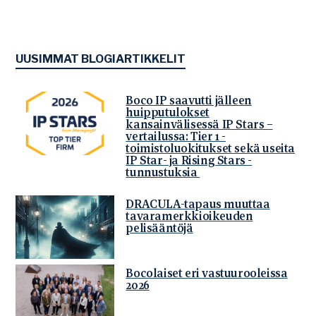
UUSIMMAT BLOGIARTIKKELIT
Boco IP saavutti jälleen
huipputulokset
kansainvälisessä IP Stars –
vertailussa: Tier 1 -
toimistoluokitukset sekä useita
IP Star- ja Rising Stars -
tunnustuksia
DRACULA-tapaus muuttaa
tavaramerkkioikeuden
pelisääntöjä
Bocolaiset eri vastuurooleissa
2026