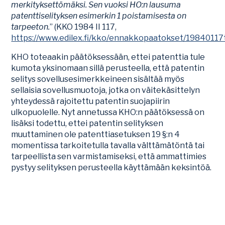
merkityksettömäksi. Sen vuoksi HO:n lausuma
patenttiselityksen esimerkin 1 poistamisesta on
tarpeeton.
” (KKO 1984 II 117,
https://www.edilex.fi/kko/ennakkopaatokset/19840117
KHO toteaakin päätöksessään, ettei patenttia tule
kumota yksinomaan sillä perusteella, että patentin
selitys sovellusesimerkkeineen sisältää myös
sellaisia sovellusmuotoja, jotka on väitekäsittelyn
yhteydessä rajoitettu patentin suojapiirin
ulkopuolelle. Nyt annetussa KHO:n päätöksessä on
lisäksi todettu, ettei patentin selityksen
muuttaminen ole patenttiasetuksen 19 §:n 4
momentissa tarkoitetulla tavalla välttämätöntä tai
tarpeellista sen varmistamiseksi, että ammattimies
pystyy selityksen perusteella käyttämään keksintöä.