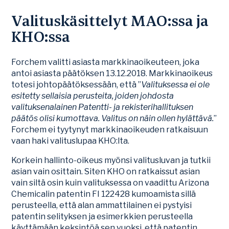
Valituskäsittelyt MAO:ssa ja
KHO:ssa
Forchem valitti asiasta markkinaoikeuteen, joka
antoi asiasta päätöksen 13.12.2018. Markkinaoikeus
totesi johtopäätöksessään, että ”
Valituksessa ei ole
esitetty sellaisia perusteita, joiden johdosta
valituksenalainen Patentti- ja rekisterihallituksen
päätös olisi kumottava. Valitus on näin ollen hylättävä.
”
Forchem ei tyytynyt markkinaoikeuden ratkaisuun
vaan haki valituslupaa KHO:lta.
Korkein hallinto-oikeus myönsi valitusluvan ja tutkii
asian vain osittain. Siten KHO on ratkaissut asian
vain siltä osin kuin valituksessa on vaadittu Arizona
Chemicalin patentin FI 122428 kumoamista sillä
perusteella, että alan ammattilainen ei pystyisi
patentin selityksen ja esimerkkien perusteella
käyttämään keksintöä sen vuoksi, että patentin