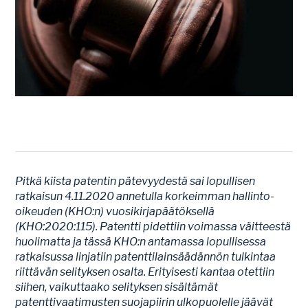
Pitkä kiista patentin pätevyydestä sai lopullisen
ratkaisun 4.11.2020 annetulla korkeimman hallinto-
oikeuden (KHO:n) vuosikirjapäätöksellä
(KHO:2020:115). Patentti pidettiin voimassa väitteestä
huolimatta ja tässä KHO:n antamassa lopullisessa
ratkaisussa linjatiin patenttilainsäädännön tulkintaa
riittävän selityksen osalta. Erityisesti kantaa otettiin
siihen, vaikuttaako selityksen sisältämät
patenttivaatimusten suojapiirin ulkopuolelle jäävät