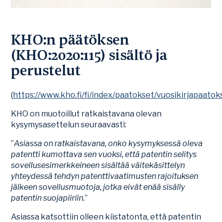
KHO:n päätöksen
(KHO:2020:115) sisältö ja
perustelut
(
https://www.kho.fi/fi/index/paatokset/vuosikirjapaat
KHO on muotoillut ratkaistavana olevan
kysymysasettelun seuraavasti:
”
Asiassa on ratkaistavana, onko kysymyksessä oleva
patentti kumottava sen vuoksi, että patentin selitys
sovellusesimerkkeineen sisältää väitekäsittelyn
yhteydessä tehdyn patenttivaatimusten rajoituksen
jälkeen sovellusmuotoja, jotka eivät enää sisälly
patentin suojapiiriin.
”
Asiassa katsottiin olleen kiistatonta, että patentin