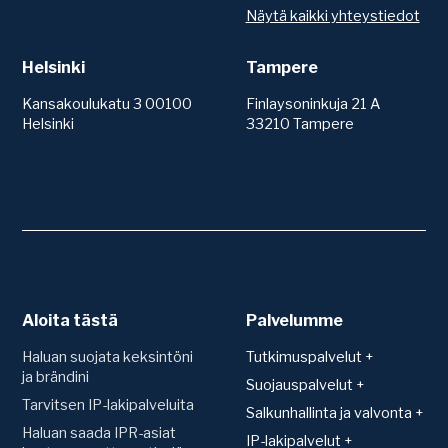
Näytä kaikki yhteystiedot
Helsinki
Tampere
Kansakoulukatu 3 00100
Finlaysoninkuja 21 A
Helsinki
33210 Tampere
Aloita tästä
Palvelumme
Haluan suojata keksintöni
Tutkimuspalvelut +
ja brändini
Patentit
Suojauspalvelut +
Tarvitsen IP-lakipalveluita
Teknologiakartoitus
Suojan hakeminen ja
Salkunhallinta ja valvonta +
rekisteröinti
Toimintavapauskartoitus
Haluan saada IPR-asiat
Salkunhallinta
IP-lakipalvelut +
(FTO)