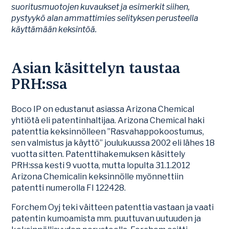
suoritusmuotojen kuvaukset ja esimerkit siihen,
pystyykö alan ammattimies selityksen perusteella
käyttämään keksintöä.
Asian käsittelyn taustaa
PRH:ssa
Boco IP on edustanut asiassa Arizona Chemical
yhtiötä eli patentinhaltijaa. Arizona Chemical haki
patenttia keksinnölleen ”Rasvahappokoostumus,
sen valmistus ja käyttö” joulukuussa 2002 eli lähes 18
vuotta sitten. Patenttihakemuksen käsittely
PRH:ssa kesti 9 vuotta, mutta lopulta 31.1.2012
Arizona Chemicalin keksinnölle myönnettiin
patentti numerolla FI 122428.
Forchem Oyj teki väitteen patenttia vastaan ja vaati
patentin kumoamista mm. puuttuvan uutuuden ja