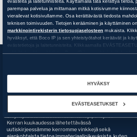
evästeitä ja laitetunnisteita. Käyttämällä tätä kerättyä tiet
parempaa palvelua ja mittamaan mitkä kotisivumme kiinnostav
vierailevat kotisivullamme. Osa kerättävästä tiedosta mahdoll
teknisen toimivuuden. Tietojen kerääminen ja käyttäminen o
markkinointirekisterin tietosuojaselosteen
mukaista. Kli
hyväksyt, että Boco IP ja sen yhteistyötahot keräävät ja käyt
evästetietoja ja laitetunnisteita. Klikkaamalla EVÄSTEASE
määrittelemään mitä tietoa Boco IP ja sen yhteistyötahot kerä
aina myöhemmin muuttaa asetuksia ja peruuttaa antamasi 
klikkaamalla ruudun vasemmassa alakulmassa olevaa eväste
HYVÄKSY
Tilaa uutiskirjeemme
Uutiskirjeen tilaajana saat tapahtumakutsuja eri
EVÄSTEASETUKSET
sisältöisiin webinaareihin, jossa alan ammattilaiset
eri yrityksistä kutsutaan asiantuntijapuhujiksi.
Kerran kuukaudessa lähetettävässä
uutiskirjeessämme kerromme vinkkejä sekä
ajankohtaista tietoa immateriaalioikeuksista, kuten