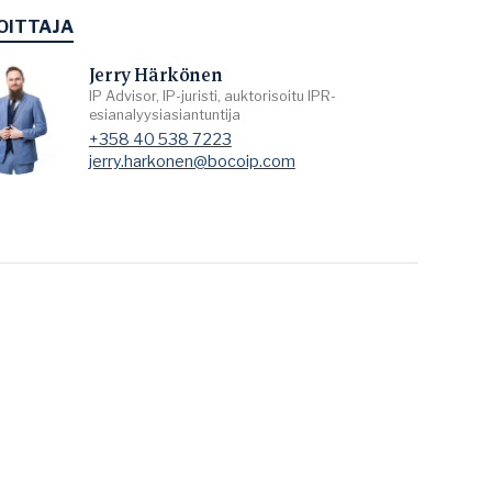
OITTAJA
Jerry Härkönen
IP Advisor, IP-juristi, auktorisoitu IPR-
esianalyysiasiantuntija
+358 40 538 7223
jerry.harkonen@bocoip.com