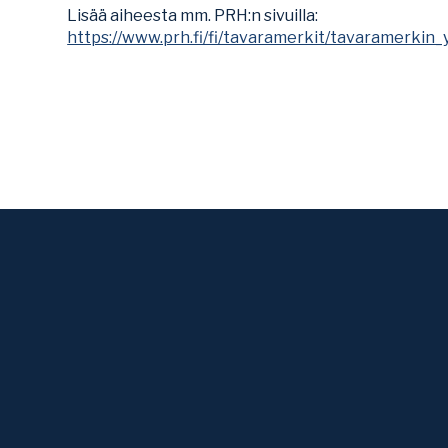
Lisää aiheesta mm. PRH:n sivuilla:
https://www.prh.fi/fi/tavaramerkit/tavaramerkin_