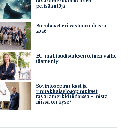
tavaramerkkioikeuden
pelisääntöjä
Bocolaiset eri vastuurooleissa
2026
EU-malliuudistuksen toinen vaihe
täsmentyi
Sovintosopimukset ja
rinnakkaiselosopimukset
tavaramerkkiriidoissa – mistä
niissä on kyse?