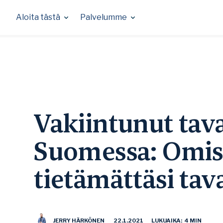
Skip
to
Aloita tästä
Palvelumme
content
Vakiintunut tav
Suomessa: Omis
tietämättäsi ta
JERRY HÄRKÖNEN
22.1.2021
LUKUAIKA: 4 MIN