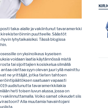
KIRJ
lposti taka-alalle ja vakiintunut tavaramerkki
kirekisteröinnin puutteelle. Säästöt
hyvin lyhytaikaisiksi. Tässä blogissa
hin.
osessille on yksinoikeus kyseisen
ksia voidaan laatia käytännössä mistä
osta tai sijoittajien kosiskelua silmällä
n antaa olettaa syyn olevan juuri yllä mainittu
vat ne yrittäjät, jotka tieten tahtoen
steröintipäätöksen saatuaan vapaasti
 2019 uudistunutta tavaramerkkilakia
miään heti toisen luvun alussa, jossa on
n vakiinnuttamalla. Voiko samat oikeudet siis
irastoon? Alla muutamia havaintojani
olista.