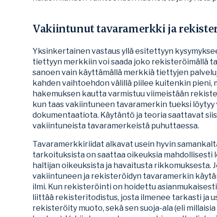
Vakiintunut tavaramerkki ja rekist
Yksinkertainen vastaus yllä esitettyyn kysymyksee
tiettyyn merkkiin voi saada joko rekisteröimällä tai
sanoen vain käyttämällä merkkiä tiettyjen palvelu
kahden vaihtoehdon välillä piilee kuitenkin pieni, 
hakemuksen kautta varmistuu viimeistään rekister
kun taas vakiintuneen tavaramerkin tueksi löytyy
dokumentaatiota. Käytäntö ja teoria saattavat siis 
vakiintuneista tavaramerkeistä puhuttaessa.
Tavaramerkkiriidat alkavat usein hyvin samankaltais
tarkoituksista on saattaa oikeuksia mahdollisesti
haltijan oikeuksista ja havaitusta rikkomuksesta. 
vakiintuneen ja rekisteröidyn tavaramerkin käytän
ilmi. Kun rekisteröinti on hoidettu asianmukaisesti,
liittää rekisteritodistus, josta ilmenee tarkasti ja
rekisteröity muoto, sekä sen suoja-ala (eli millaisia