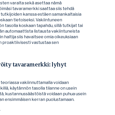
usten varalta sekä asettaa nämä
öimäsi tavaramerkki saattaa siis tehdä
 tutkijoiden kanssa estäen samankaltaisia
koskaan tietoiseksi. Vakiintuneen
 tasolla koskaan tapahdu, sillä tutkijat tai
n automaattista listausta vakiintuneista
 haltija siis havaitsee omia oikeuksiaan
 proaktiivisesti vastustaa sen
röity tavaramerkki: lyhyt
 teoriassa vakiinnuttamalla voidaan
illä, käytännön tasolla tilanne on usein
ttä, kustannussäästöistä voidaan puhua usein
taan ensimmäisen kerran puolustamaan.
.