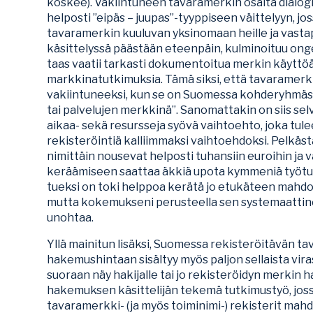
koskee). Vakiintuneen tavaramerkin osalta dialogi 
helposti ”eipäs – juupas”-tyyppiseen väittelyyn, jos
tavaramerkin kuuluvan yksinomaan heille ja vastapuo
käsittelyssä päästään eteenpäin, kulminoituu ong
taas vaatii tarkasti dokumentoitua merkin käyttöä 
markkinatutkimuksia. Tämä siksi, että tavaramer
vakiintuneeksi, kun se on Suomessa kohderyhmässä
tai palvelujen merkkinä”. Sanomattakin on siis sel
aikaa- sekä resursseja syövä vaihtoehto, joka tul
rekisteröintiä kalliimmaksi vaihtoehdoksi. Pelk
nimittäin nousevat helposti tuhansiin euroihin ja
keräämiseen saattaa äkkiä upota kymmeniä työtun
tueksi on toki helppoa kerätä jo etukäteen mahdoll
mutta kokemukseni perusteella sen systemaatti
unohtaa.
Yllä mainitun lisäksi, Suomessa rekisteröitävän 
hakemushintaan sisältyy myös paljon sellaista vir
suoraan näy hakijalle tai jo rekisteröidyn merkin ha
hakemuksen käsittelijän tekemä tutkimustyö, jossa
tavaramerkki- (ja myös toiminimi-) rekisterit mah