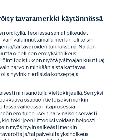
eröity tavaramerkki käytännössä
n on: kyllä. Teoriassa samat oikeudet
 vain vakiinnuttamalla merkin, eli toisin
jen ja/tai tavaroiden tunnuksena. Näiden
mutta oleellinen ero: yksinoikeus
öintitodistuksen myötä (väiteajan kuluttua),
 vain harvoin minkäänlaista kattavaa
olla hyvinkin erilaisia konsepteja
esti niin sanotulla kieltokirjeellä. Sen yksi
 loukkaava osapuoli tietoiseksi merkin
Jo tässä vaiheessa riitaprosessia
nön ero tulee usein harvinaisen selvästi
 kieltokirjeen liitteeksi voidaan helposti
 usein myös hyvin selkeästi merkin
 tavaroita ja/tai palveluita yksinoikeus