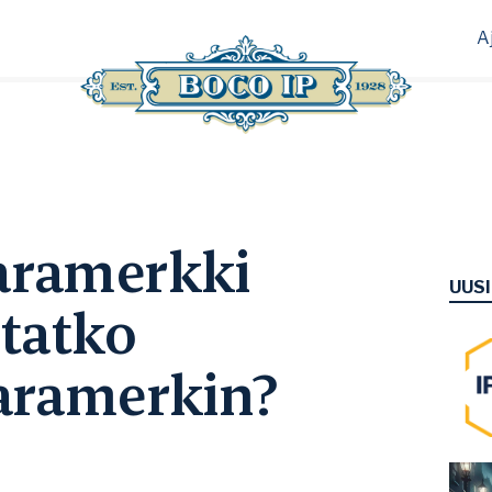
A
aramerkki
UUS
tatko
varamerkin?