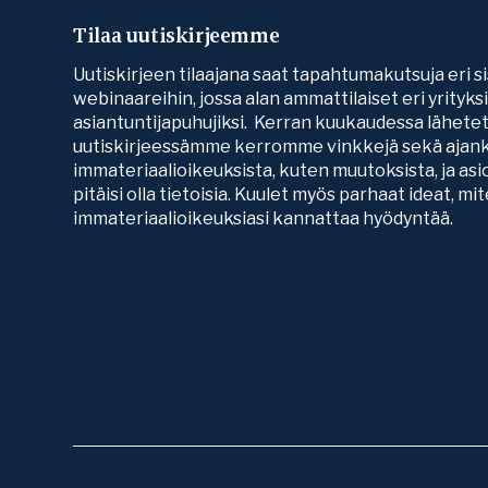
Tilaa uutiskirjeemme
Uutiskirjeen tilaajana saat tapahtumakutsuja eri si
webinaareihin, jossa alan ammattilaiset eri yrityk
asiantuntijapuhujiksi. Kerran kuukaudessa lähete
uutiskirjeessämme kerromme vinkkejä sekä ajank
immateriaalioikeuksista, kuten muutoksista, ja asio
pitäisi olla tietoisia. Kuulet myös parhaat ideat, mi
immateriaalioikeuksiasi kannattaa hyödyntää.