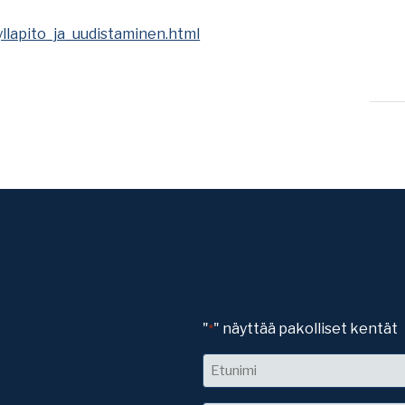
yllapito_ja_uudistaminen.html
"
" näyttää pakolliset kentät
*
Nimi
Etunimi