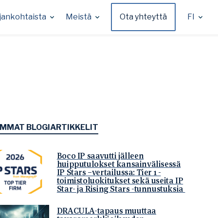
jankohtaista
Meistä
Ota yhteyttä
FI
IMMAT BLOGIARTIKKELIT
Boco IP saavutti jälleen
huipputulokset kansainvälisessä
IP Stars –vertailussa: Tier 1 -
toimistoluokitukset sekä useita IP
Star- ja Rising Stars -tunnustuksia
DRACULA-tapaus muuttaa