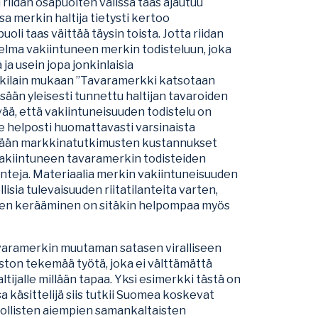
riidan osapuolten välissä taas ajautuu
sa merkin haltija tietysti kertoo
li taas väittää täysin toista. Jotta riidan
elma vakiintuneen merkin todisteluun, joka
ja usein jopa jonkinlaisia
kkilain mukaan ”Tavaramerkki katsotaan
än yleisesti tunnettu haltijan tavaroiden
vää, että vakiintuneisuuden todistelu on
ee helposti huomattavasti varsinaista
ästään markkinatutkimusten kustannukset
 vakiintuneen tavaramerkin todisteiden
teja. Materiaalia merkin vakiintuneisuuden
isia tulevaisuuden riitatilanteita varten,
nen kerääminen on sitäkin helpompaa myös
tavaramerkin muutaman satasen viralliseen
aston tekemää työtä, joka ei välttämättä
ltijalle millään tapaa. Yksi esimerkki tästä on
 käsittelijä siis tutkii Suomea koskevat
dollisten aiempien samankaltaisten