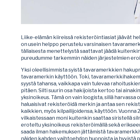
Liike-elämän kiireissä rekisteröintiasiat jäävät he
on usein helppo perustelu varsinaisen tavaramerk
tällaisesta menettelystä saattavat jäädä kuitenkin 
pureudumme tarkemmin näiden järjestelmien eroi
Yksi oleellisimmista syistä tavaramerkkien hakupr
tavaramerkin käyttöön. Toki, tavaramerkkihakemu
syystä tahansa, vaikkapa vain tulevaa rahoituskierr
pitäen. Silti suurin osa hakijoista kertoo tai ainaki
yksinoikeus. Tämä on vain loogista, sillä harvassa o
haluaisivat rekisteröidä merkin ja antaa sen reki
kaikkien, myös kilpailijoidensa, käyttöön. Vuonna
vilkaistessaan moni kuitenkin saattaa siristellä sil
eroteltu yksinoikeus rekisteröimällä sekä eriksee
saada ilman hakemuksen jättämistä tavaramerkkiv
näiden kahden vaihtoehdon huonoista ja hyvistä pu