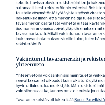
sekoitettavissa olevien rekisteröintien ja hakem
automaattisesti rekisteröinnin esteeksi. Rekister
taustalla väsymätöntä työtä yhteistyössä viraston
hakemuksia ilman, että merkin haltija tulee siitä 
tavaramerkin osalta tätä vaihetta ei taas käytännön
Suomen viranomaiset eivät ylläpidä ainakaan mitää
tavaramerkeistä. Mikäli vakiintuneen tavaramerkin
loukkaavan hakemuksen vireille tulon, tulee hänen
rekisteröintiä.
Vakiintunut tavaramerkki ja rekiste
yhteenveto
Yhteenvetona voidaankin siis mainita, että vaikka
saavuttaa samat oikeudet kuin rekisteröidyllä merk
hyvin erilainen. Jos merkki jätetään rekisteröimä
vain siihen saakka, kunnes omia oikeuksia joudu
Tavaramerkeistä voit lukea lisää
Boco IP:n wikistä