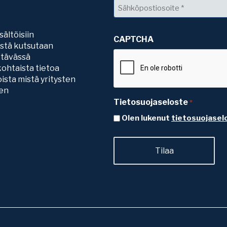
Sähköposti
*
sältöisiin
CAPTCHA
sistä kutsutaan
ttävässä
ohtaista tietoa
ista mistä yritysten
ten
Tietosuojaseloste
*
Olen lukenut
tietosuojasel