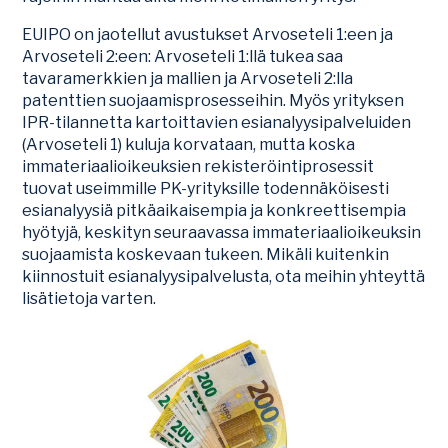
EUIPO on jaotellut avustukset Arvoseteli 1:een ja
Arvoseteli 2:een: Arvoseteli 1:llä tukea saa
tavaramerkkien ja mallien ja Arvoseteli 2:lla
patenttien suojaamisprosesseihin. Myös yrityksen
IPR-tilannetta kartoittavien esianalyysipalveluiden
(Arvoseteli 1) kuluja korvataan, mutta koska
immateriaalioikeuksien rekisteröintiprosessit
tuovat useimmille PK-yrityksille todennäköisesti
esianalyysiä pitkäaikaisempia ja konkreettisempia
hyötyjä, keskityn seuraavassa immateriaalioikeuksin
suojaamista koskevaan tukeen. Mikäli kuitenkin
kiinnostuit esianalyysipalvelusta, ota meihin yhteyttä
lisätietoja varten.