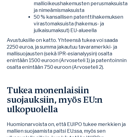
mallioikeushakemusten perusmaksuista
ja nimeämismaksuista
50 % kansallisen patenttihakemuksen
virastomaksuista (hakemus- ja
julkaisumaksut) EU-alueella
Avustuksille on katto. Yhteensä tukea voi saada
2250 euroa, ja summa jakautuu tavaramerkki- ja
mallisuojausten (sekä IPR-esianalyysin) osalta
enintään 1500 euroon (Arvoseteli 1) ja patentoinnin
osalta enintään 750 euroon (Arvoseteli 2).
Tukea monenlaisiin
suojauksiin, myös EU:n
ulkopuolella
Huomionarvoista on, että EUIPO tukee merkkien ja
mallien suojaamista paitsi EU:ssa, myös sen