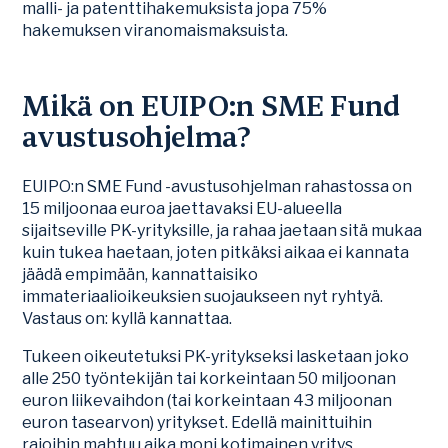
malli- ja patenttihakemuksista jopa 75%
hakemuksen viranomaismaksuista.
Mikä on EUIPO:n SME Fund
avustusohjelma?
EUIPO:n SME Fund -avustusohjelman rahastossa on
15 miljoonaa euroa jaettavaksi EU-alueella
sijaitseville PK-yrityksille, ja rahaa jaetaan sitä mukaa
kuin tukea haetaan, joten pitkäksi aikaa ei kannata
jäädä empimään, kannattaisiko
immateriaalioikeuksien suojaukseen nyt ryhtyä.
Vastaus on: kyllä kannattaa.
Tukeen oikeutetuksi PK-yritykseksi lasketaan joko
alle 250 työntekijän tai korkeintaan 50 miljoonan
euron liikevaihdon (tai korkeintaan 43 miljoonan
euron tasearvon) yritykset. Edellä mainittuihin
rajoihin mahtuu aika moni kotimainen yritys.