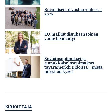
Bocolaiset eri vastuurooleissa
2026
EU-malliuudistuksen toinen
vaihe täsmentyi
Sovintosopimukset ja
rinnakkaiselosopimukset
tavaramerkkiriidoissa – mistä
niissä on kyse?
KIRJOITTAJA