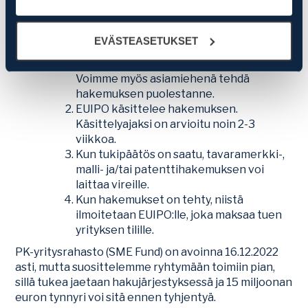
sen yhteistyötahot keräävät ja käyttävät. Voit aina
myöhemmin muuttaa asetuksia ja peruuttaa antamasi
PK-yrityksen on ensin haettava
suostumukset klikkaamalla ruudun vasemmassa
EVÄSTEASETUKSET
avustusta EUIPO:sta. Hakemus on helppo
alakulmassa olevaa eväste-ikonia.
tehdä EUIPO:n SME Fund -sivuilla.
Voimme myös asiamiehenä tehdä
hakemuksen puolestanne.
EUIPO käsittelee hakemuksen.
Käsittelyajaksi on arvioitu noin 2-3
viikkoa.
Kun tukipäätös on saatu, tavaramerkki-,
malli- ja/tai patenttihakemuksen voi
laittaa vireille.
Kun hakemukset on tehty, niistä
ilmoitetaan EUIPO:lle, joka maksaa tuen
yrityksen tilille.
PK-yritysrahasto (SME Fund) on avoinna 16.12.2022
asti, mutta suosittelemme ryhtymään toimiin pian,
sillä tukea jaetaan hakujärjestyksessä ja 15 miljoonan
euron tynnyri voi sitä ennen tyhjentyä.