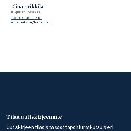
Elina Heikkilä
IP-juristi, osakas
+358 9 6866 8415
elina.heikkila@bocoip.com
Tilaa uutiskirjeemme
Uutiskirjeen tilaajana saat tapahtumakutsuja eri