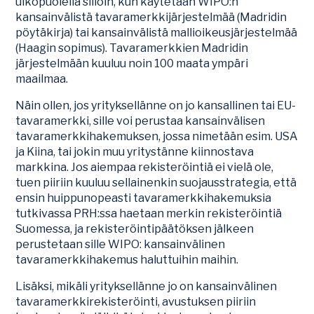
ulkopuolella silloin, kun käytetään WIPO:n
kansainvälistä tavaramerkkijärjestelmää (Madridin
pöytäkirja) tai kansainvälistä mallioikeusjärjestelmää
(Haagin sopimus). Tavaramerkkien Madridin
järjestelmään kuuluu noin 100 maata ympäri
maailmaa.
Näin ollen, jos yrityksellänne on jo kansallinen tai EU-
tavaramerkki, sille voi perustaa kansainvälisen
tavaramerkkihakemuksen, jossa nimetään esim. USA
ja Kiina, tai jokin muu yritystänne kiinnostava
markkina. Jos aiempaa rekisteröintiä ei vielä ole,
tuen piiriin kuuluu sellainenkin suojausstrategia, että
ensin huippunopeasti tavaramerkkihakemuksia
tutkivassa PRH:ssa haetaan merkin rekisteröintiä
Suomessa, ja rekisteröintipäätöksen jälkeen
perustetaan sille WIPO: kansainvälinen
tavaramerkkihakemus haluttuihin maihin.
Lisäksi, mikäli yrityksellänne jo on kansainvälinen
tavaramerkkirekisteröinti, avustuksen piiriin