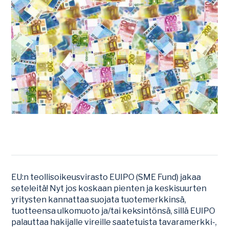
EU:n teollisoikeusvirasto EUIPO (SME Fund) jakaa
seteleitä! Nyt jos koskaan pienten ja keskisuurten
yritysten kannattaa suojata tuotemerkkinsä,
tuotteensa ulkomuoto ja/tai keksintönsä, sillä EUIPO
palauttaa hakijalle vireille saatetuista tavaramerkki-,