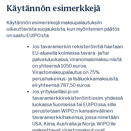
Käytännön esimerkkejä
Käytännön esimerkkejä maksupalautuksiin
oikeuttavista suojauksista, kun myönteinen päätös
on saatu EUIPO:sta:
Jos tavaramerkin rekisteröintiä haetaan
EU-alueella kolmessa tavara- ja/tai
palveluluokassa, viranomaismaksu niistä
on yhteensä 1050 euroa.
Virastomaksupalautus on 75%
perushakemus- ja lisäluokkamaksuista,
eli yhteensä 787,50 euroa.
Jos yritykselläsi jo on
tavaramerkkirekisteröinti esim. yhdessä
luokassa Suomessa tai EUIPO:ssa, sille
perustetaan WIPO:n kansainvälinen
tavaramerkkihakemus, jossa nimetään
USA, Kiina, Australia ja Norja. WIPO:lle
maksettavat virastomaksut ovat