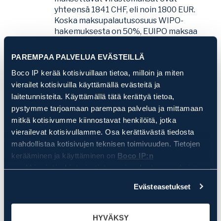
yhteensä 1841 CHF, eli noin 1800 EUR.
Koska maksupalautusosuus WIPO-
hakemuksesta on 50%, EUIPO maksaa
WIPO-hakemuksen virastomaksuista
noin 900 euroa.
PAREMPAA PALVELUA EVÄSTEILLÄ
Mikäli WIPO-hakemuksen edellyttämää
Boco IP kerää kotisivuillaan tietoa, milloin ja miten
aiempaa rekisteröintiä (tai hakemusta) ei
vierailet kotisivuilla käyttämällä evästeitä ja
ole, esimerkiksi Suomen rekisteröinti
laitetunnisteita. Käyttämällä tätä kerättyä tietoa,
mahtuu hyvin mukaan. Yhden luokan
sisältävä tavaramerkkihakemus maksaa
pystymme tarjoamaan parempaa palvelua ja mittamaan
PRH:ssa 225 euroa (virastomaksu), josta
mitkä kotisivumme kiinnostavat henkilöitä, jotka
75% on 168,75 euroa, joten lisättynä yllä
vierailevat kotisivullamme. Osa kerättävästä tiedosta
olevalla WIPO-hakemusesimerkillä
mahdollistaa kotisivujen teknisen toimivuuden. Tietojen
palautettava korvaus, noin 1070 euroa,
kerääminen ja käyttäminen on
Boco IP:n
on vielä reilusti alle tuen maksimimäärän.
markkinointirekisterin tietosuojaselosteen
mukaista.
Ehkä toinen lisäluokka mahtuisi mukaan
Klikkaamalla HYVÄKSY, hyväksyt, että Boco IP ja sen
tuen piiriin?
Evästeasetukset
yhteistyötahot keräävät ja käyttävät kaikkia evästetietoja
ja laitetunnisteita. Klikkaamalla EVÄSTEASETUKSET,
pystyt tarkemmin määrittelemään mitä tietoa Boco IP ja
Kuinka SME Fund toimii?
HYVÄKSY