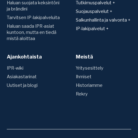
Haluan suojata keksintöni
Tutkimuspalvelut +
ja brändini
Patentit
Suojauspalvelut +
Tarvitsen IP-lakipalveluita
Teknologiakartoitus
Suojan hakeminen ja
Salkunhallinta ja valvonta +
rekisteröinti
Toimintavapauskartoitus
Haluan saada IPR-asiat
Salkunhallinta
IP-lakipalvelut +
(FTO)
Mallisuoja
kuntoon, mutta en tiedä
Patenttien arvonmääritys
Sopimukset
mistä aloittaa
Uutuustutkimus ja
Hyödyllisyysmalli
IP-strategian luominen
patentoitavuus
Konsultaatio ja sopimusten
Patentti
laadinta
Siirrot ja nimenmuutokset
Tavaramerkki
Ajankohtaista
Tavaramerkit
Meistä
IPR-vakuutus
Riita-asiat
Verkkotunnus (Domain)
Ennakkotutkimus
Vuosimaksut ja uudistukset
IPR-wiki
Yritysesittely
Domain-riitaprosessi (UDRP)
Oikeudenkäynnit
Asiakastarinat
Ihmiset
Valvonta
Väite- ja
Uutiset ja blogi
Historiamme
Patenttirekisterien valvonta
kumoamismenettelyt
Kilpailijaseuranta
Rekry
Tavaramerkkirekisterien
Muut lakipalvelut
valvonta
Tuoteväärennökset ja
tullivalvonta
Due Diligence
Yrityskaupat ja
teknologiahankinnat