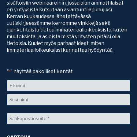
sisältöisiin webinaareihin, jossa alan ammattilaiset
eri yrityksistä kutsutaan asiantuntijapuhujiksi.
Kerran kuukaudessa lähetettävässä
uutiskirjeessämme kerromme vinkkejä sekä
ajankohtaista tietoa immateriaalioikeuksista, kuten
muutoksista, ja asioista mistä yritysten pitäisi olla
tietoisia. Kuulet myös parhaat ideat, miten
immateriaalioikeuksiasi kannattaa hyödyntää.
"
" näyttää pakolliset kentät
*
Nimi
Etunimi
Sukunimi
Sähköposti
*