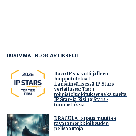
UUSIMMAT BLOGIARTIKKELIT
Boco IP saavutti jälleen
huipputulokset
kansainvälisessä IP Stars –
vertailussa: Tier 1 -
toimistoluokitukset sekä useita
IP Star- ja Rising Stars -
tunnustuksia
DRACULA-tapaus muuttaa
tavaramerkkioikeuden
pelisääntöjä