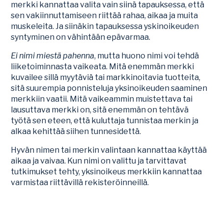
merkki kannattaa valita vain siinä tapauksessa, että
sen vakiinnuttamiseen riittää rahaa, aikaa ja muita
muskeleita. Ja siinäkin tapauksessa yskinoikeuden
syntyminen on vähintään epävarmaa.
Ei nimi miestä pahenna
, mutta huono nimi voi tehdä
liiketoiminnasta vaikeata. Mitä enemmän merkki
kuvailee sillä myytäviä tai markkinoitavia tuotteita,
sitä suurempia ponnisteluja yksinoikeuden saaminen
merkkiin vaatii. Mitä vaikeammin muistettava tai
lausuttava merkki on, sitä enemmän on tehtävä
työtä sen eteen, että kuluttaja tunnistaa merkin ja
alkaa kehittää siihen tunnesidettä.
Hyvän nimen tai merkin valintaan kannattaa käyttää
aikaa ja vaivaa. Kun nimi on valittu ja tarvittavat
tutkimukset tehty, yksinoikeus merkkiin kannattaa
varmistaa riittävillä rekisteröinneillä.