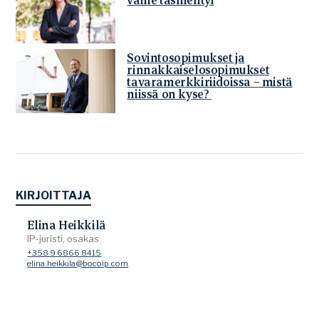
Sovintosopimukset ja
rinnakkaiselosopimukset
tavaramerkkiriidoissa – mistä
niissä on kyse?
KIRJOITTAJA
Elina Heikkilä
IP-juristi, osakas
+358 9 6866 8415
elina.heikkila@bocoip.com