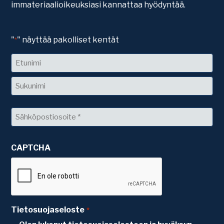
immateriaalioikeuksiasi kannattaa hyödyntää.
"
" näyttää pakolliset kentät
*
Nimi
Etunimi
Sukunimi
Sähköposti
*
CAPTCHA
Tietosuojaseloste
*