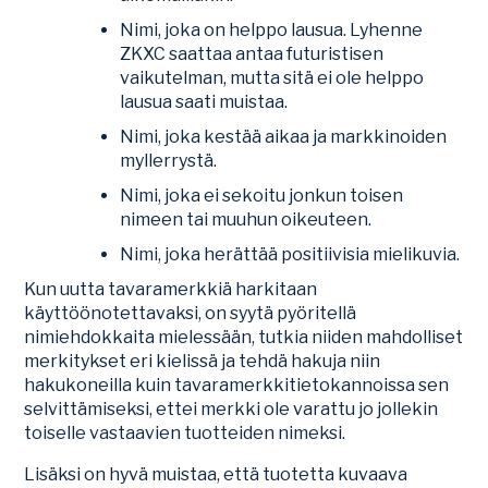
Nimi, joka on helppo lausua. Lyhenne
ZKXC saattaa antaa futuristisen
vaikutelman, mutta sitä ei ole helppo
lausua saati muistaa.
Nimi, joka kestää aikaa ja markkinoiden
myllerrystä.
Nimi, joka ei sekoitu jonkun toisen
nimeen tai muuhun oikeuteen.
Nimi, joka herättää positiivisia mielikuvia.
Kun uutta tavaramerkkiä harkitaan
käyttöönotettavaksi, on syytä pyöritellä
nimiehdokkaita mielessään, tutkia niiden mahdolliset
merkitykset eri kielissä ja tehdä hakuja niin
hakukoneilla kuin tavaramerkkitietokannoissa sen
selvittämiseksi, ettei merkki ole varattu jo jollekin
toiselle vastaavien tuotteiden nimeksi.
Lisäksi on hyvä muistaa, että tuotetta kuvaava