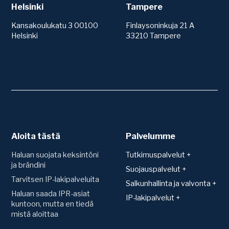
Helsinki
Tampere
Kansakoulukatu 3 00100
Finlaysoninkuja 21 A
Helsinki
33210 Tampere
Aloita tästä
Palvelumme
Haluan suojata keksintöni
Tutkimuspalvelut +
ja brändini
Patentit
Suojauspalvelut +
Tarvitsen IP-lakipalveluita
Teknologiakartoitus
Suojan hakeminen ja
Salkunhallinta ja valvonta +
rekisteröinti
Toimintavapauskartoitus
Haluan saada IPR-asiat
Salkunhallinta
IP-lakipalvelut +
(FTO)
Verkkotunnus (Domain)
kuntoon, mutta en tiedä
IPR-vakuutus
Sopimukset
mistä aloittaa
Uutuustutkimus ja
Mallisuoja
Patenttien arvonmääritys
patentoitavuus
Konsultaatio ja sopimusten
Hyödyllisyysmalli