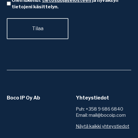
Olen lukenut
tietosuojaselosteen
ja hyväksyn
tietojeni käsittelyn.
Boco IP Oy Ab
Yhteystiedot
Puh: +358 9 686 6840
Email: mail@bocoip.com
Näytä kaikki yhteystiedot