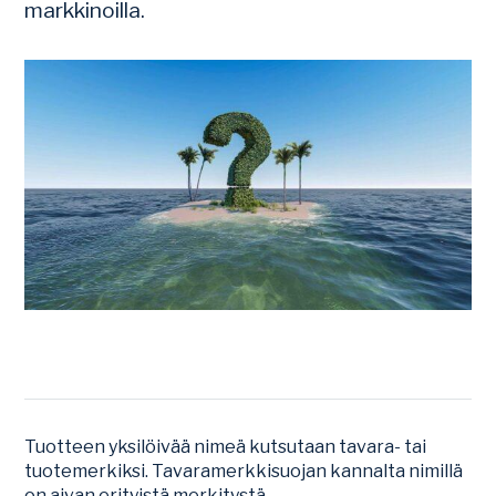
markkinoilla.
Tuotteen yksilöivää nimeä kutsutaan tavara- tai
tuotemerkiksi. Tavaramerkkisuojan kannalta nimillä
on aivan erityistä merkitystä.