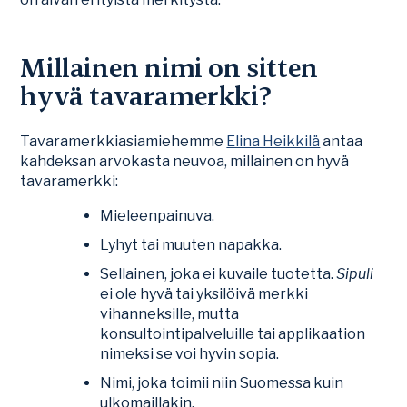
Millainen nimi on sitten
hyvä tavaramerkki?
Tavaramerkkiasiamiehemme
Elina Heikkilä
antaa
kahdeksan arvokasta neuvoa, millainen on hyvä
tavaramerkki:
Mieleenpainuva.
Lyhyt tai muuten napakka.
Sellainen, joka ei kuvaile tuotetta.
Sipuli
ei ole hyvä tai yksilöivä merkki
vihanneksille, mutta
konsultointipalveluille tai applikaation
nimeksi se voi hyvin sopia.
Nimi, joka toimii niin Suomessa kuin
ulkomaillakin.