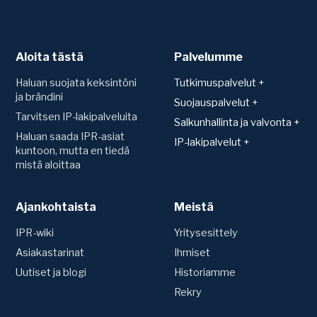
Aloita tästä
Palvelumme
Haluan suojata keksintöni
Tutkimuspalvelut +
ja brändini
Patentit
Suojauspalvelut +
Tarvitsen IP-lakipalveluita
Teknologiakartoitus
Suojan hakeminen ja
Salkunhallinta ja valvonta +
rekisteröinti
Toimintavapauskartoitus
Haluan saada IPR-asiat
Salkunhallinta
IP-lakipalvelut +
(FTO)
Mallisuoja
kuntoon, mutta en tiedä
Patenttien arvonmääritys
Sopimukset
mistä aloittaa
Uutuustutkimus ja
Hyödyllisyysmalli
IP-strategian luominen
patentoitavuus
Konsultaatio ja sopimusten
Patentti
laadinta
Siirrot ja nimenmuutokset
Tavaramerkki
Ajankohtaista
Tavaramerkit
Meistä
IPR-vakuutus
Riita-asiat
Verkkotunnus (Domain)
Ennakkotutkimus
Vuosimaksut ja uudistukset
IPR-wiki
Yritysesittely
Domain-riitaprosessi (UDRP)
Oikeudenkäynnit
Asiakastarinat
Ihmiset
Valvonta
Väite- ja
Uutiset ja blogi
Historiamme
Patenttirekisterien valvonta
kumoamismenettelyt
Kilpailijaseuranta
Rekry
Tavaramerkkirekisterien
Muut lakipalvelut