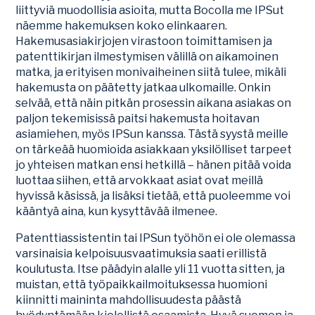
liittyviä muodollisia asioita, mutta Bocolla me IPSut
näemme hakemuksen koko elinkaaren.
Hakemusasiakirjojen virastoon toimittamisen ja
patenttikirjan ilmestymisen välillä on aikamoinen
matka, ja erityisen monivaiheinen siitä tulee, mikäli
hakemusta on päätetty jatkaa ulkomaille. Onkin
selvää, että näin pitkän prosessin aikana asiakas on
paljon tekemisissä paitsi hakemusta hoitavan
asiamiehen, myös IPSun kanssa. Tästä syystä meille
on tärkeää huomioida asiakkaan yksilölliset tarpeet
jo yhteisen matkan ensi hetkillä – hänen pitää voida
luottaa siihen, että arvokkaat asiat ovat meillä
hyvissä käsissä, ja lisäksi tietää, että puoleemme voi
kääntyä aina, kun kysyttävää ilmenee.
Patenttiassistentin tai IPSun työhön ei ole olemassa
varsinaisia kelpoisuusvaatimuksia saati erillistä
koulutusta. Itse päädyin alalle yli 11 vuotta sitten, ja
muistan, että työpaikkailmoituksessa huomioni
kiinnitti maininta mahdollisuudesta päästä