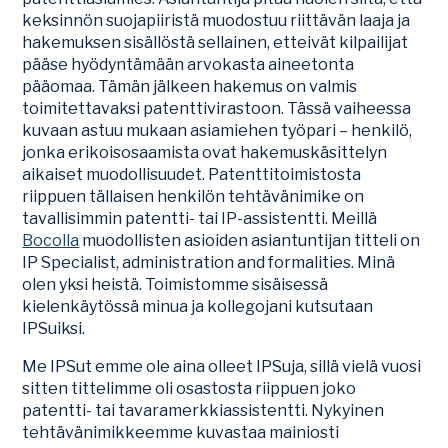
keksinnön suojapiiristä muodostuu riittävän laaja ja
hakemuksen sisällöstä sellainen, etteivät kilpailijat
pääse hyödyntämään arvokasta aineetonta
pääomaa. Tämän jälkeen hakemus on valmis
toimitettavaksi patenttivirastoon. Tässä vaiheessa
kuvaan astuu mukaan asiamiehen työpari – henkilö,
jonka erikoisosaamista ovat hakemuskäsittelyn
aikaiset muodollisuudet. Patenttitoimistosta
riippuen tällaisen henkilön tehtävänimike on
tavallisimmin patentti- tai IP-assistentti. Meillä
Bocolla
muodollisten asioiden asiantuntijan titteli on
IP Specialist, administration and formalities. Minä
olen yksi heistä. Toimistomme sisäisessä
kielenkäytössä minua ja kollegojani kutsutaan
IPSuiksi.
Me IPSut emme ole aina olleet IPSuja, sillä vielä vuosi
sitten tittelimme oli osastosta riippuen joko
patentti- tai tavaramerkkiassistentti. Nykyinen
tehtävänimikkeemme kuvastaa mainiosti