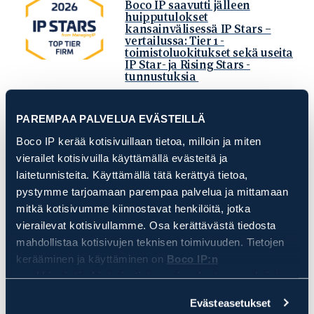
Boco IP saavutti jälleen
huipputulokset
kansainvälisessä IP Stars –
vertailussa: Tier 1 -
toimistoluokitukset sekä useita
IP Star- ja Rising Stars -
tunnustuksia
DRACULA-tapaus muuttaa
PAREMPAA PALVELUA EVÄSTEILLÄ
tavaramerkkioikeuden
pelisääntöjä
Boco IP kerää kotisivuillaan tietoa, milloin ja miten
vierailet kotisivuilla käyttämällä evästeitä ja
laitetunnisteita. Käyttämällä tätä kerättyä tietoa,
Bocolaiset eri vastuurooleissa
2026
pystymme tarjoamaan parempaa palvelua ja mittamaan
mitkä kotisivumme kiinnostavat henkilöitä, jotka
vierailevat kotisivullamme. Osa kerättävästä tiedosta
mahdollistaa kotisivujen teknisen toimivuuden. Tietojen
EU-malliuudistuksen toinen
vaihe täsmentyi
kerääminen ja käyttäminen on
Boco IP:n
markkinointirekisterin tietosuojaselosteen
mukaista.
Klikkaamalla HYVÄKSY, hyväksyt, että Boco IP ja sen
Evästeasetukset
yhteistyötahot keräävät ja käyttävät kaikkia evästetietoja