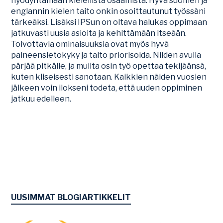
hyödyntämään kielellistä osaamista. Hyvä suomen ja
englannin kielen taito onkin osoittautunut työssäni
tärkeäksi. Lisäksi IPSun on oltava halukas oppimaan
jatkuvasti uusia asioita ja kehittämään itseään.
Toivottavia ominaisuuksia ovat myös hyvä
paineensietokyky ja taito priorisoida. Niiden avulla
pärjää pitkälle, ja muilta osin työ opettaa tekijäänsä,
kuten kliseisesti sanotaan. Kaikkien näiden vuosien
jälkeen voin ilokseni todeta, että uuden oppiminen
jatkuu edelleen.
UUSIMMAT BLOGIARTIKKELIT