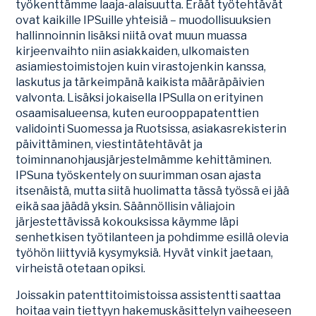
työkenttämme laaja-alaisuutta. Eräät työtehtävät
ovat kaikille IPSuille yhteisiä – muodollisuuksien
hallinnoinnin lisäksi niitä ovat muun muassa
kirjeenvaihto niin asiakkaiden, ulkomaisten
asiamiestoimistojen kuin virastojenkin kanssa,
laskutus ja tärkeimpänä kaikista määräpäivien
valvonta. Lisäksi jokaisella IPSulla on erityinen
osaamisalueensa, kuten eurooppapatenttien
validointi Suomessa ja Ruotsissa, asiakasrekisterin
päivittäminen, viestintätehtävät ja
toiminnanohjausjärjestelmämme kehittäminen.
IPSuna työskentely on suurimman osan ajasta
itsenäistä, mutta siitä huolimatta tässä työssä ei jää
eikä saa jäädä yksin. Säännöllisin väliajoin
järjestettävissä kokouksissa käymme läpi
senhetkisen työtilanteen ja pohdimme esillä olevia
työhön liittyviä kysymyksiä. Hyvät vinkit jaetaan,
virheistä otetaan opiksi.
Joissakin patenttitoimistoissa assistentti saattaa
hoitaa vain tiettyyn hakemuskäsittelyn vaiheeseen