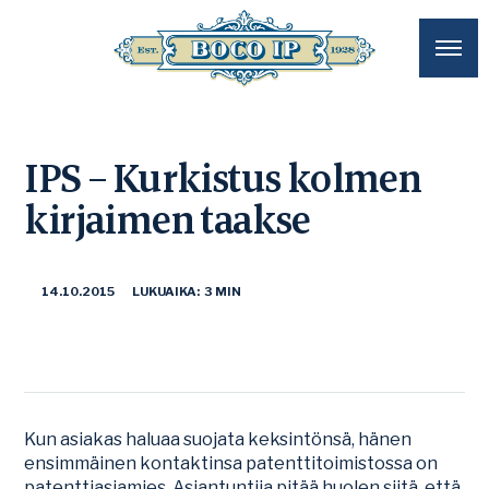
IPS – Kurkistus kolmen
kirjaimen taakse
14.10.2015
LUKUAIKA: 3 MIN
Kun asiakas haluaa suojata keksintönsä, hänen
ensimmäinen kontaktinsa patenttitoimistossa on
patenttiasiamies. Asiantuntija pitää huolen siitä, että