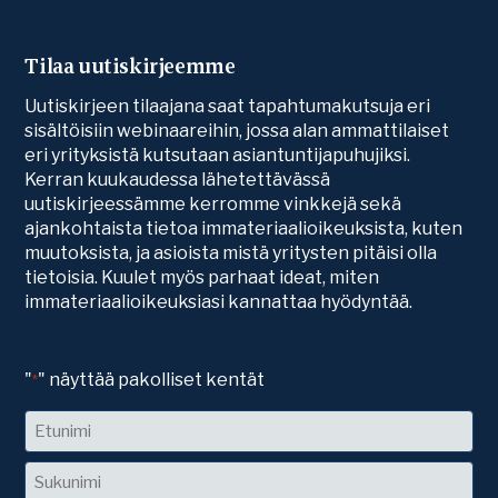
Tilaa uutiskirjeemme
Uutiskirjeen tilaajana saat tapahtumakutsuja eri
sisältöisiin webinaareihin, jossa alan ammattilaiset
eri yrityksistä kutsutaan asiantuntijapuhujiksi.
Kerran kuukaudessa lähetettävässä
uutiskirjeessämme kerromme vinkkejä sekä
ajankohtaista tietoa immateriaalioikeuksista, kuten
muutoksista, ja asioista mistä yritysten pitäisi olla
tietoisia. Kuulet myös parhaat ideat, miten
immateriaalioikeuksiasi kannattaa hyödyntää.
"
" näyttää pakolliset kentät
*
Nimi
Etunimi