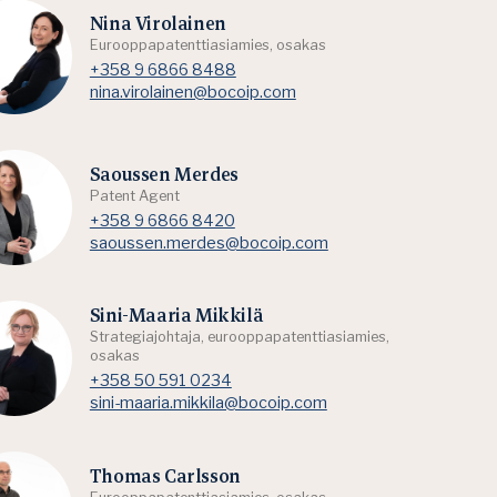
Nina Virolainen
Eurooppapatenttiasiamies, osakas
+358 9 6866 8488
nina.virolainen@bocoip.com
Saoussen Merdes
Patent Agent
+358 9 6866 8420
saoussen.merdes@bocoip.com
Sini-Maaria Mikkilä
Strategiajohtaja, eurooppapatenttiasiamies,
osakas
+358 50 591 0234
sini-maaria.mikkila@bocoip.com
Thomas Carlsson