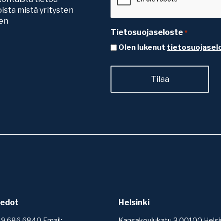
ista mistä yritysten
ten
Tietosuojaseloste
*
Olen lukenut
tietosuojasel
iedot
Helsinki
 9 686 6840 Email:
Kansakoulukatu 3 00100 Helsi