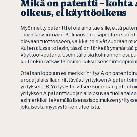
Mikä on patentti – kohta 
oikeus, ei käyttöoikeus
Myönnetty patentti ei ole aina tae sille, että pate
omaa keksintöään. Kolmansien osapuolten suojat
olevaan tuotteeseen, vaikka ne eivät suoraan muo
Kuten alussa totesin, tässä on tärkeää ymmärtää 
käyttöoikeutena. Usein tällaisia kolmannen osapuol
kuitenkin ratkaista, esimerkiksi lisensointisopimuk
Otetaan loppuun esimerkki: Yritys A on patentoinut 
eroaa jalaksillaan riittävästi yrityksen A patentoi
yritykselle B. Yritys B tarvitsee kuitenkin paten
yrityksen A patenttisuojan alle osuvaa tuolia tai sen
esimerkiksi tekemällä lisenssisopimuksen yrityksen
jokaisesta myydystä keinutuolista.