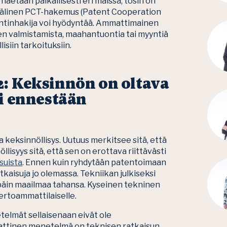
haetaan paikallisesti eri maissa, tosin on
nvälinen PCT-hakemus (Patent Cooperation
tentinhakija voi hyödyntää. Ammattimainen
en valmistamista, maahantuontia tai myyntiä
siin tarkoituksiin.
2:
Keksinnön on oltava
ti ennestään
 keksinnöllisys. Uutuus merkitsee sitä, että
lisyys sitä, että sen on erottava riittävästi
suista
. Ennen kuin ryhdytään patentoimaan
tkaisuja jo olemassa. Tekniikan julkiseksi
sä päin maailmaa tahansa. Kyseinen tekninen
ertoammattilaiselle.
telmät sellaisenaan eivät ole
aattinen menetelmä on teknisen ratkaisun