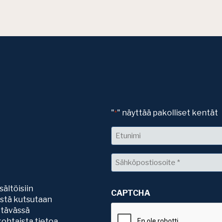
"
" näyttää pakolliset kentät
*
Nimi
Etunimi
Sähköposti
*
sältöisiin
CAPTCHA
sistä kutsutaan
ttävässä
ohtaista tietoa