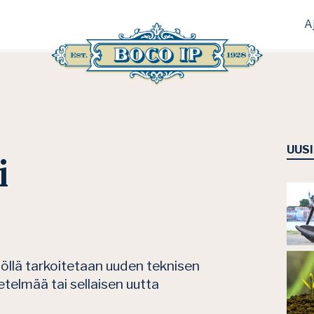
A
UUS
i
nöllä tarkoitetaan uuden teknisen
etelmää tai sellaisen uutta