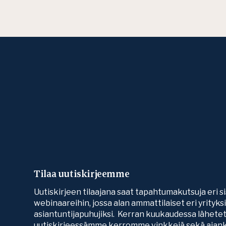
Tilaa uutiskirjeemme
Uutiskirjeen tilaajana saat tapahtumakutsuja eri si
webinaareihin, jossa alan ammattilaiset eri yrityk
asiantuntijapuhujiksi. Kerran kuukaudessa lähete
uutiskirjeessämme kerromme vinkkejä sekä ajank