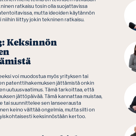
inen ratkaisu tosin olla suojattavissa
patentoitavissa, mutta ideoiden käytännön
niihin liittyy jokin tekninen ratkaisu.
3:
Keksinnön
nen
tämistä
eksi voi muodostua myös yrityksen tai
nen patenttihakemuksen jättämistä onkin
inen uutuusvaatimus. Tämä tarkoittaa, että
emuksen jättöpäivää. Tämä kannattaa muistaa,
lle tai suunnittelee sen lanseerausta
en keino välttää ongelmia, mutta silti on
ityiskohtaisesti keksinnöstään kertoo.