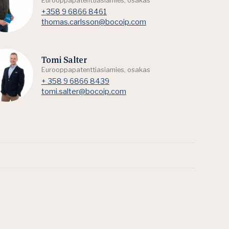
Eurooppapatenttiasiamies, osakas
+358 9 6866 8461
thomas.carlsson@bocoip.com
Tomi Salter
Eurooppapatenttiasiamies, osakas
+ 358 9 6866 8439
tomi.salter@bocoip.com