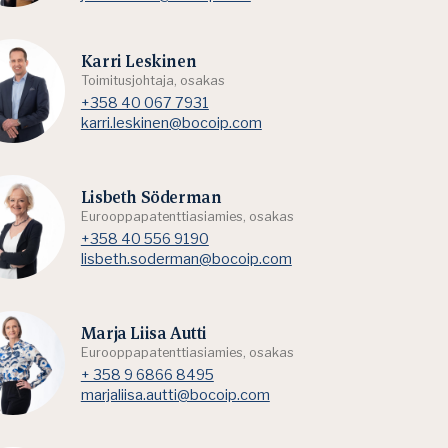
Karri Leskinen
Toimitusjohtaja, osakas
+358 40 067 7931
karri.leskinen@bocoip.com
Lisbeth Söderman
Eurooppapatenttiasiamies, osakas
+358 40 556 9190
lisbeth.soderman@bocoip.com
Marja Liisa Autti
Eurooppapatenttiasiamies, osakas
+ 358 9 6866 8495
marjaliisa.autti@bocoip.com