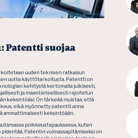
: Patentti suojaa
arkoitetaan uuden teknisen ratkaisun
isen uutta käyttötarkoitusta. Patentti on
nologian kehitystä kertomalla julkisesti,
jallisesti ja maantieteellisesti rajoitetun
n keksintöäsi. On tärkeää muistaa, että
oikeus, eikä myönnetty patentti anna
tää ammattimaisesti keksintöään.
muutamassa poikkeustapauksessa, kuten
a pidentää. Patentin voimassapitämiseksi on