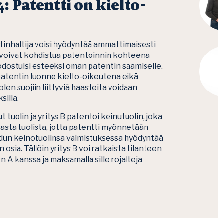
4:
Patentti on kielto-
ntinhaltija voisi hyödyntää ammattimaisesti
 voivat kohdistua patentoinnin kohteena
dostuisi esteeksi oman patentin saamiselle.
patentin luonne kielto-oikeutena eikä
en suojiin liittyviä haasteita voidaan
silla.
tuolin ja yritys B patentoi keinutuolin, joka
masta tuolista, jotta patentti myönnetään
toidun keinotuolinsa valmistuksessa hyödyntää
 osia. Tällöin yritys B voi ratkaista tilanteen
 A kanssa ja maksamalla sille rojalteja