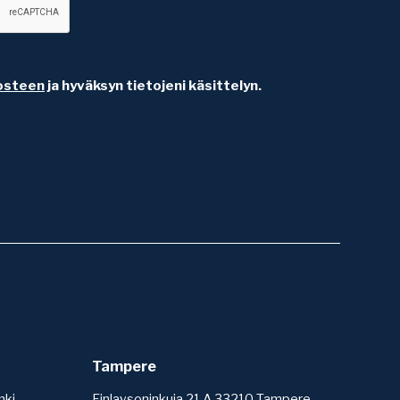
osteen
ja hyväksyn tietojeni käsittelyn.
Tampere
nki
Finlaysoninkuja 21 A 33210 Tampere