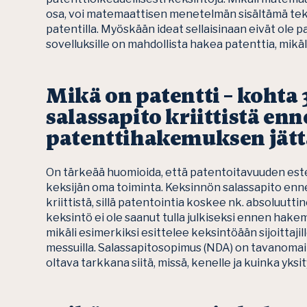
osa, voi matemaattisen menetelmän sisältämä tekn
patentilla. Myöskään ideat sellaisinaan eivät ole 
sovelluksille on mahdollista hakea patenttia, mikäli 
Mikä on patentti – kohta 
salassapito kriittistä en
patenttihakemuksen jät
On tärkeää huomioida, että patentoitavuuden este
keksijän oma toiminta. Keksinnön salassapito en
kriittistä, sillä patentointia koskee nk. absoluutt
keksintö ei ole saanut tulla julkiseksi ennen hak
mikäli esimerkiksi esittelee keksintöään sijoittaji
messuilla. Salassapitosopimus (NDA) on tavanomain
oltava tarkkana siitä, missä, kenelle ja kuinka yks