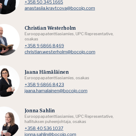
+358 50 345 1665
anastasiia.kravtcova@bocoip.com
Christian Westerholm
Eurooppapatenttiasiamies, UPC Representative,
osakas
+358 9 6866 8469
christian.westerholm@bocoip.com
Jaana Hämäläinen
Eurooppapatenttiasiamies, osakas
+358 9 6866 8423
jaana.hamalainen@bocoip.com
Jonna Sahlin
Eurooppapatenttiasiamies, UPC Representative,
hallituksen puheenjohtaja, osakas
+358 40 536 1037
jonna.sahlin@bocoip.com