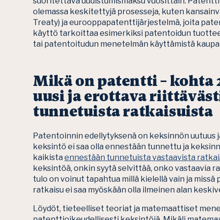
suoritettava uudistumismaksu vuosittain. Patentti 
olemassa keskitettyjä prosesseja, kuten kansai
Treaty) ja eurooppapatenttijärjestelmä, joita pa
käyttö tarkoittaa esimerkiksi patentoidun tuotte
tai patentoitudun menetelmän käyttämistä kaupalli
Mikä on patentti – kohta 
uusi ja erottava riittäväs
tunnetuista ratkaisuista
Patentoinnin edellytyksenä on keksinnön uutuus ja
keksintö ei saa olla ennestään tunnettu ja keksinnöl
kaikista
ennestään tunnetuista vastaavista ratkai
keksintöä, onkin syytä selvittää, onko vastaavia ra
tulo on voinut tapahtua millä kielellä vain ja mis
ratkaisu ei saa myöskään olla ilmeinen alan keskiv
Löydöt, tieteelliset teoriat ja matemaattiset mene
patenttioikeudellisesti keksintöjä. Mikäli matem