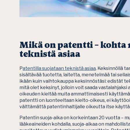
Mikä on patentti – kohta 1
teknistä asiaa
P
atentilla suojataan teknistä asiaa
. Keksinnöllä t
sisältävää tuotetta, laitetta, menetelmää tai sella
ikään kuin vaihtokauppa keksinnöstäsi: edistät tek
mitä olet keksinyt, jolloin voit saada vastalahjaksi a
oikeuden kieltää muita ammattimaisesti käyttämää
patentti on luonteeltaan kielto-oikeus, ei käyttö
välttämättä patentinhaltijalle oikeutta itse käyt
Patentin suoja-aika on korkeintaan 20 vuotta – 
lääkeaineiden kohdalla, suoja-aikaa on mahdollist