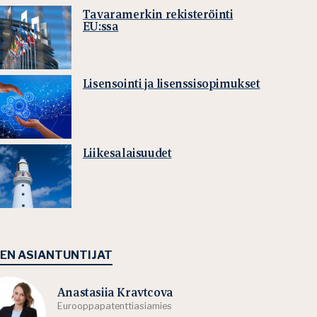
Tavaramerkin rekisteröinti
EU:ssa
Lisensointi ja lisenssisopimukset
Liikesalaisuudet
EEN ASIANTUNTIJAT
Anastasiia Kravtcova
Eurooppapatenttiasiamies