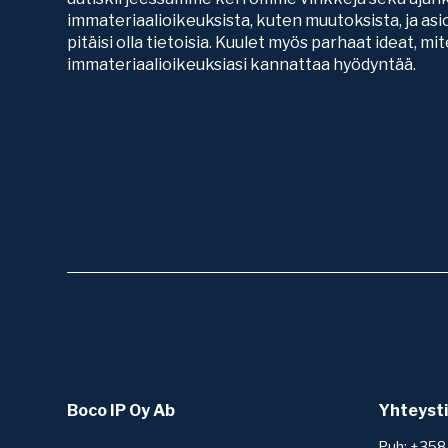
immateriaalioikeuksista, kuten muutoksista, ja asio
pitäisi olla tietoisia. Kuulet myös parhaat ideat, mi
immateriaalioikeuksiasi kannattaa hyödyntää.
Boco IP Oy Ab
Yhteyst
Puh: +358