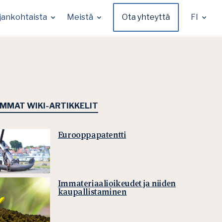
jankohtaista
Meistä
Ota yhteyttä
FI
IMMAT WIKI-ARTIKKELIT
Eurooppapatentti
Immateriaalioikeudet ja niiden
kaupallistaminen