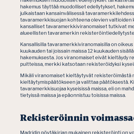
Hakemuksen muodolliset edellytykset tarkastet
hakemus täyttää muodolliset edellytykset, hakemu
julkaistaan kansainvälisessä tavaramerkkilehdes
tavaramerkkisuojan kohteena olevien valtioiden k
kansalliset tavaramerkkiviranomaiset tutkivat me
alueellisten tavaramerkin rekisteröintiedellytys
Kansallisilla tavaramerkkiviranomaisilla on oikeu
kuukauden tai joissain maissa 12 kuukauden sisällä 
hakemuksesta. Jos viranomaiset eivät kieltäydy 
puitteissa, merkki katsotaan rekisteröidyksi kysei
Mikäli viranomaiset kieltäytyvät rekisteröimästä m
kieltäytymispäätökseen ja valittaa päätöksestä. 
tavaramerkkisuojaa kyseisissä maissa, eli on mahdo
tietyissä maissa ja epäonnistuu toisissa maissa.
Rekisteröinnin voimassa
Madridin pöytäkirjan mukainen rekisteröinti on 