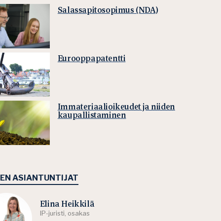
Salassapitosopimus (NDA)
Eurooppapatentti
Immateriaalioikeudet ja niiden
kaupallistaminen
EEN ASIANTUNTIJAT
Elina Heikkilä
IP-juristi, osakas