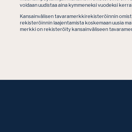
voidaan uudistaa aina kymmeneksi vuodeksi kerral
Kansainvälisen tavaramerkkirekisteröinnin omista
rekisteröinnin laajentamista koskemaan uusia mai
merkki on rekisteröity kansainväliseen tavaramer