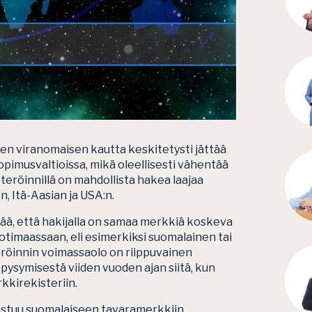
den viranomaisen kautta keskitetysti jättää
imusvaltioissa, mikä oleellisesti vähentää
steröinnillä on mahdollista hakea laajaa
, Itä-Aasian ja USA:n.
ää, että hakijalla on samaa merkkiä koskeva
timaassaan, eli esimerkiksi suomalainen tai
röinnin voimassaolo on riippuvainen
ysymisestä viiden vuoden ajan siitä, kun
kkirekisteriin.
stuu suomalaiseen tavaramerkkiin,