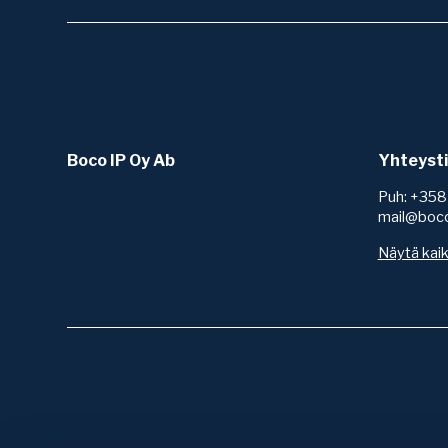
Boco IP Oy Ab
Yhteyst
Puh: +358
mail@boc
Näytä kaik