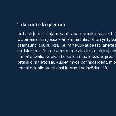
Tilaa uutiskirjeemme
Uutiskirjeen tilaajana saat tapahtumakutsuja eri si
webinaareihin, jossa alan ammattilaiset eri yrityk
asiantuntijapuhujiksi. Kerran kuukaudessa lähete
uutiskirjeessämme kerromme vinkkejä sekä ajank
immateriaalioikeuksista, kuten muutoksista, ja asio
pitäisi olla tietoisia. Kuulet myös parhaat ideat, mi
immateriaalioikeuksiasi kannattaa hyödyntää.