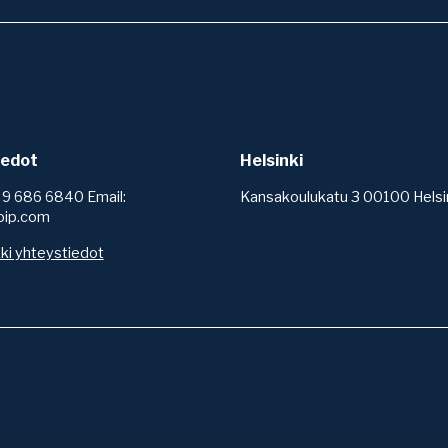
iedot
Helsinki
 9 686 6840 Email:
Kansakoulukatu 3 00100 Helsi
oip.com
ki yhteystiedot