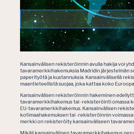
Kansainvälisen rekisteröinnin avulla hakija voi yh
tavaramerkkihakemuksia Madridin järjestelmän sop
paperityötä ja kustannuksia. Kansainvälisellä reki
maantieteellistä suojaa, joka kattaa koko Euroopan
Kansainvälisen rekisteröinnin hakeminen edellytt
tavaramerkkihakemus tai -rekisteröinti omassa ko
EU-tavaramerkkihakemus. Kansainvälisen rekiste
kotimaahakemuksen tai -rekisteröinnin voimassa p
merkki on rekisteröity kansainväliseen tavaramer
Mikäli kansainvälinen tavaramerkkihakemus peru