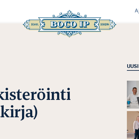
A
UUS
isteröinti
kirja)