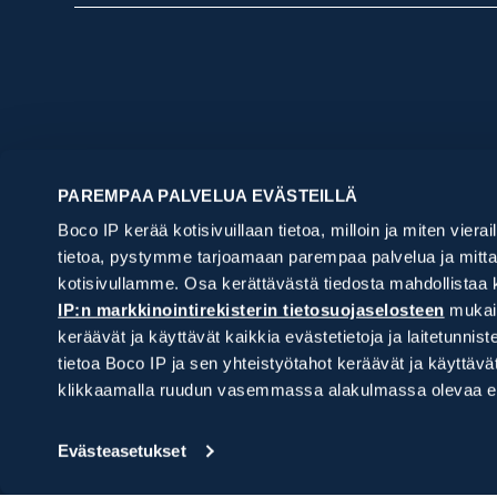
Aloita tästä
Palvelu
PAREMPAA PALVELUA EVÄSTEILLÄ
Haluan suojata keksintöni ja brändini
Tutkimusp
Boco IP kerää kotisivuillaan tietoa, milloin ja miten vierai
Tarvitsen IP-lakipalveluita
Patentit
Suojauspal
Teknologia
tietoa, pystymme tarjoamaan parempaa palvelua ja mittam
Haluan saada IPR-asiat kuntoon, mutta
Suojan hak
Salkunhalli
kotisivullamme. Osa kerättävästä tiedosta mahdollistaa 
Toimintava
en tiedä mistä aloittaa
Verkkotun
Salkunhall
IP-lakipalv
IP:n markkinointirekisterin tietosuojaselosteen
mukais
Uutuustutk
Mallisuoja
IPR-vakuu
Sopimuks
keräävät ja käyttävät kaikkia evästetietoja ja laitetu
Hyödyllisy
Patenttien
Konsultaat
Tavaramer
tietoa Boco IP ja sen yhteistyötahot keräävät ja käyttä
Patentti
IP-strateg
Ennakkotu
klikkaamalla ruudun vasemmassa alakulmassa olevaa ev
Riita-asia
Tavaramer
Siirrot ja
Oikeudenk
Vuosimaksu
Väite- ja 
Evästeasetukset
Valvonta
Muut lakip