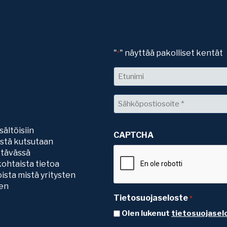
"
" näyttää pakolliset kentät
*
Nimi
Etunimi
Sähköposti
*
sältöisiin
CAPTCHA
sistä kutsutaan
ttävässä
ohtaista tietoa
ista mistä yritysten
ten
Tietosuojaseloste
*
Olen lukenut
tietosuojasel