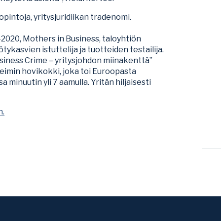
 opintoja, yritysjuridiikan tradenomi.
-2020, Mothers in Business, taloyhtiön
ykasvien istuttelija ja tuotteiden testailija.
usiness Crime – yritysjohdon miinakenttä”
heimin hovikokki, joka toi Euroopasta
inuutin yli 7 aamulla. Yritän hiljaisesti
n.