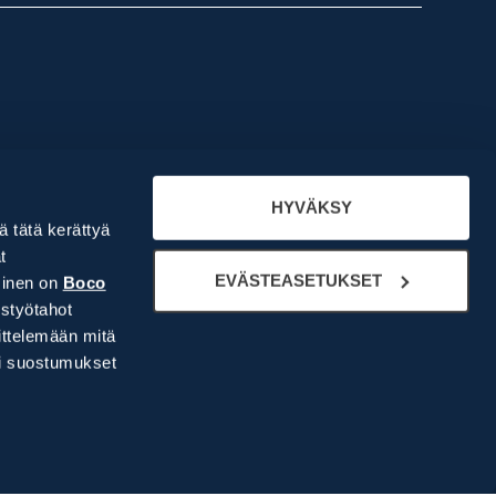
Meistä
Yritysesittely
HYVÄKSY
lä tätä kerättyä
Ihmiset
t
Historiamme
EVÄSTEASETUKSET
minen on
Boco
Rekry
styötahot
ittelemään mitä
si suostumukset