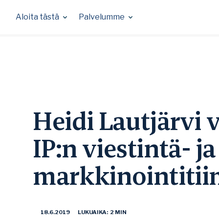
Skip
to
Aloita tästä
Palvelumme
content
Heidi Lautjärvi 
IP:n viestintä- ja
markkinointitii
18.6.2019
LUKUAIKA: 2 MIN