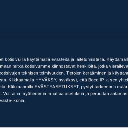
mme
Ajankohtaista
alvelut +
IPR-wiki
let kotisivuilla käyttämällä evästeitä ja laitetunnisteita. Käyttämäl
velut +
Asiakastarinat
kartoitus
aan mitkä kotisivumme kiinnostavat henkilöitä, jotka vieraileva
eminen ja rekisteröinti
nta ja valvonta +
Uutiset ja blogi
kotisivujen teknisen toimivuuden. Tietojen kerääminen ja käyttä
pauskartoitus (FTO)
nus (Domain)
inta
elut +
ta. Klikkaamalla HYVÄKSY, hyväksyt, että Boco IP ja sen yhtei
imus ja patentoitavuus
tus
et
nnisteita. Klikkaamalla EVÄSTEASETUKSET, pystyt tarkemmin määr
ysmalli
 arvonmääritys
io ja sopimusten laadinta
kit
vät. Voit aina myöhemmin muuttaa asetuksia ja peruuttaa antama
ian luominen
tkimus
äste-ikonia.
t
kki
 nimenmuutokset
äynnit
t ja uudistukset
kumoamismenettelyt
alvelut