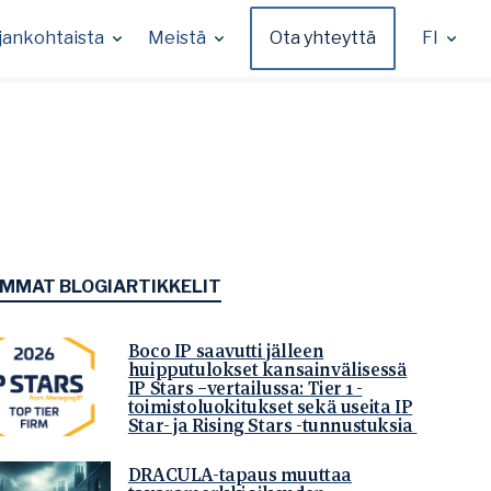
jankohtaista
Meistä
Ota yhteyttä
FI
IMMAT BLOGIARTIKKELIT
Boco IP saavutti jälleen
huipputulokset kansainvälisessä
IP Stars –vertailussa: Tier 1 -
toimistoluokitukset sekä useita IP
Star- ja Rising Stars -tunnustuksia
DRACULA-tapaus muuttaa