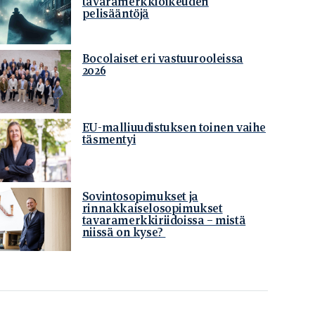
tavaramerkkioikeuden
pelisääntöjä
Bocolaiset eri vastuurooleissa
2026
EU-malliuudistuksen toinen vaihe
täsmentyi
Sovintosopimukset ja
rinnakkaiselosopimukset
tavaramerkkiriidoissa – mistä
niissä on kyse?