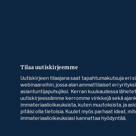
Tilaa uutiskirjeemme
Uutiskirjeen tilaajana saat tapahtumakutsuja eri si
webinaareihin, jossa alan ammattilaiset eri yrityk
asiantuntijapuhujiksi. Kerran kuukaudessa lähete
uutiskirjeessämme kerromme vinkkejä sekä ajank
immateriaalioikeuksista, kuten muutoksista, ja asio
pitäisi olla tietoisia. Kuulet myös parhaat ideat, mi
immateriaalioikeuksiasi kannattaa hyödyntää.