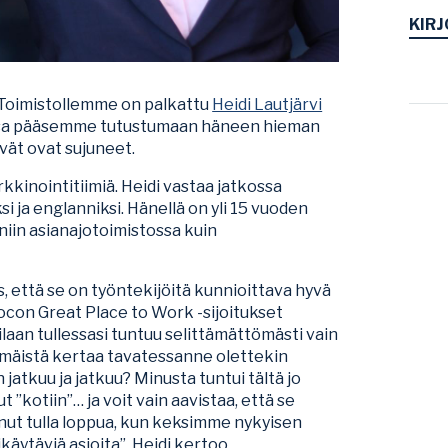
KIRJ
Toimistollemme on palkattu
Heidi Lautjärvi
teessa pääsemme tutustumaan häneen hieman
ät ovat sujuneet.
rkkinointitiimiä. Heidi vastaa jatkossa
si ja englanniksi. Hänellä on yli 15 vuoden
iin asianajotoimistossa kuin
s, että se on työntekijöitä kunnioittava hyvä
Bocon Great Place to Work -sijoitukset
ilaan tullessasi tuntuu selittämättömästi vain
mmäistä kertaa tavatessanne olettekin
n jatkuu ja jatkuu? Minusta tuntui tältä jo
t ”kotiin”… ja voit vain aavistaa, että se
nnut tulla loppua, kun keksimme nykyisen
ytäviä asioita”, Heidi kertoo.