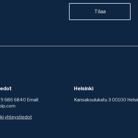
iedot
Helsinki
 9 686 6840 Email:
Kansakoulukatu 3 00100 Helsi
oip.com
ki yhteystiedot