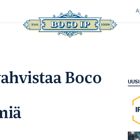
A
vahvistaa Boco
UUS
miä