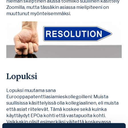
hieman skeptinen alussa toimiiko suullinen käsittely
Zoomilla, mutta tässäkin asiassa mielipiteeni on
muuttunut myönteisemmäksi.
Lopuksi
Lopuksi muutama sana
Eurooppapatenttiasiamieskollegoilleni: Muista
suullisissa käsittelyissä olla kollegiaalinen, eli muista
että asiat riitelevät. Tämä koskee sekä kuinka
käyttäydyt EPOa kohti että vastapuolta kohti.
Vaikkakin olisit esimerkiksi väitettä koskevassa