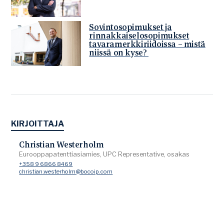
Sovintosopimukset ja
rinnakkaiselosopimukset
tavaramerkkiriidoissa – mistä
niissä on kyse?
KIRJOITTAJA
Christian Westerholm
Eurooppapatenttiasiamies, UPC Representative, osakas
+358 9 6866 8469
christian.westerholm@bocoip.com