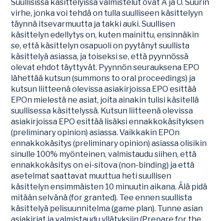
Suullisissa käsittelyissä valmistelut ovat A ja O. Suurin
virhe, jonka voi tehdä on tulla suulliseen käsittelyyn
täynnä itsevarmuutta ja takki auki. Suullisen
käsittelyn edellytys on, kuten mainittu, ensinnäkin
se, että käsittelyn osapuoli on pyytänyt suullista
käsittelyä asiassa, ja toiseksi se, että pyynnössä
olevat ehdot täyttyvät. Pyynnön seurauksena EPO
lähettää kutsun (summons to oral proceedings) ja
kutsun liitteenä olevissa asiakirjoissa EPO esittää
EPOn mielestä ne asiat, joita ainakin tulisi käsitellä
suullisessa käsittelyssä. Kutsun liitteenä olevissa
asiakirjoissa EPO esittää lisäksi ennakkokäsityksen
(preliminary opinion) asiassa. Vaikkakin EPOn
ennakkokäsitys (preliminary opinion) asiassa olisikin
sinulle 100% myönteinen, valmistaudu siihen, että
ennakkokäsitys on ei-sitova (non-binding) ja että
asetelmat saattavat muuttua heti suullisen
käsittelyn ensimmäisten 10 minuutin aikana. Älä pidä
mitään selvänä (for granted). Tee ennen suullista
käsittelyä pelisuunnitelma (game plan). Tunne asian
asiakirjat ja valmistaudu yllätyksiin (Prepare for the