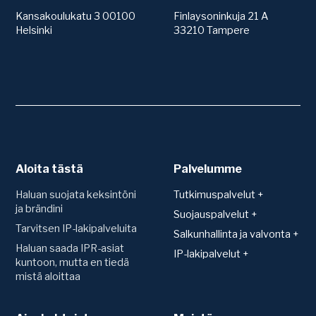
Kansakoulukatu 3 00100
Finlaysoninkuja 21 A
Helsinki
33210 Tampere
Aloita tästä
Palvelumme
Haluan suojata keksintöni
Tutkimuspalvelut +
ja brändini
Patentit
Suojauspalvelut +
Tarvitsen IP-lakipalveluita
Teknologiakartoitus
Suojan hakeminen ja
Salkunhallinta ja valvonta +
rekisteröinti
Toimintavapauskartoitus
Haluan saada IPR-asiat
Salkunhallinta
IP-lakipalvelut +
(FTO)
Verkkotunnus (Domain)
kuntoon, mutta en tiedä
IPR-vakuutus
Sopimukset
mistä aloittaa
Uutuustutkimus ja
Mallisuoja
Patenttien arvonmääritys
patentoitavuus
Konsultaatio ja sopimusten
Hyödyllisyysmalli
laadinta
IP-strategian luominen
Patentti