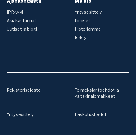
Ajankohtaista
Tavaramerkit
Meistä
Siirrot ja nimenmuutokset
Riita-asiat
Tavaramerkki
Ennakkotutkimus
Vuosimaksut ja uudistukset
IPR-wiki
Yritysesittely
Oikeudenkäynnit
Väite- ja
Asiakastarinat
Ihmiset
Valvonta
kumoamismenettelyt
Uutiset ja blogi
Historiamme
Kilpailijaseuranta
Patenttirekisterien valvonta
Rekry
Muut lakipalvelut
Tavaramerkkirekisterien
Tuoteväärennökset ja
valvonta
tullivalvonta
Due Diligence
Yrityskaupat ja
teknologiahankinnat
Työsuhdekeksinnöt
Rekisteriseloste
Toimeksiantoehdot ja
valtakirjalomakkeet
Yritysesittely
Laskutustiedot