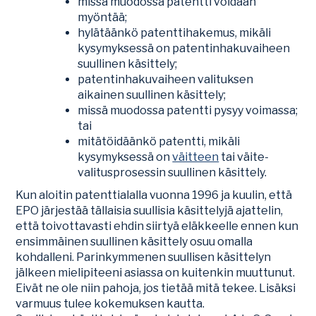
missä muodossa patentti voidaan
myöntää;
hylätäänkö patenttihakemus, mikäli
kysymyksessä on patentinhakuvaiheen
suullinen käsittely;
patentinhakuvaiheen valituksen
aikainen suullinen käsittely;
missä muodossa patentti pysyy voimassa;
tai
mitätöidäänkö patentti, mikäli
kysymyksessä on
väitteen
tai väite-
valitusprosessin suullinen käsittely.
Kun aloitin patenttialalla vuonna 1996 ja kuulin, että
EPO järjestää tällaisia suullisia käsittelyjä ajattelin,
että toivottavasti ehdin siirtyä eläkkeelle ennen kun
ensimmäinen suullinen käsittely osuu omalla
kohdalleni. Parinkymmenen suullisen käsittelyn
jälkeen mielipiteeni asiassa on kuitenkin muuttunut.
Eivät ne ole niin pahoja, jos tietää mitä tekee. Lisäksi
varmuus tulee kokemuksen kautta.