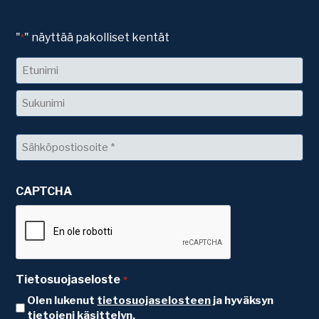
"
" näyttää pakolliset kentät
*
Nimi
Etunimi
Sukunimi
Sähköposti
*
CAPTCHA
Tietosuojaseloste
*
Olen lukenut
tietosuojaselosteen
ja hyväksyn
tietojeni käsittelyn.