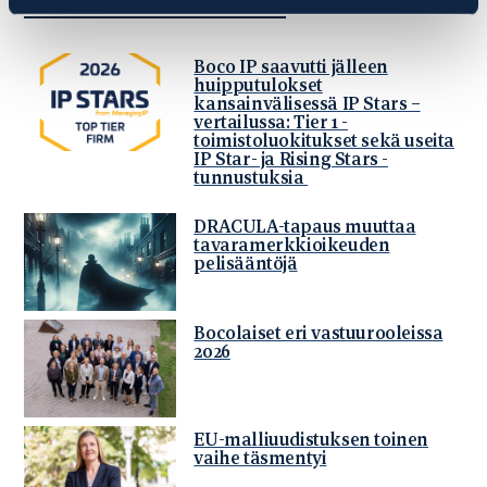
UUSIMMAT BLOGIARTIKKELIT
Boco IP saavutti jälleen
huipputulokset
kansainvälisessä IP Stars –
vertailussa: Tier 1 -
toimistoluokitukset sekä useita
IP Star- ja Rising Stars -
tunnustuksia
DRACULA-tapaus muuttaa
tavaramerkkioikeuden
pelisääntöjä
Bocolaiset eri vastuurooleissa
2026
EU-malliuudistuksen toinen
vaihe täsmentyi