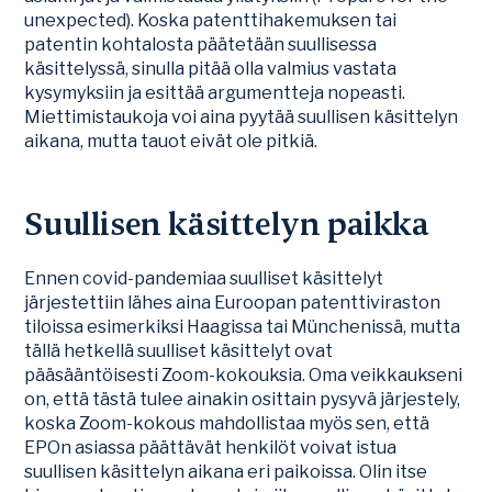
unexpected). Koska patenttihakemuksen tai
patentin kohtalosta päätetään suullisessa
käsittelyssä, sinulla pitää olla valmius vastata
kysymyksiin ja esittää argumentteja nopeasti.
Miettimistaukoja voi aina pyytää suullisen käsittelyn
aikana, mutta tauot eivät ole pitkiä.
Suullisen käsittelyn paikka
Ennen covid-pandemiaa suulliset käsittelyt
järjestettiin lähes aina Euroopan patenttiviraston
tiloissa esimerkiksi Haagissa tai Münchenissä, mutta
tällä hetkellä suulliset käsittelyt ovat
pääsääntöisesti Zoom-kokouksia. Oma veikkaukseni
on, että tästä tulee ainakin osittain pysyvä järjestely,
koska Zoom-kokous mahdollistaa myös sen, että
EPOn asiassa päättävät henkilöt voivat istua
suullisen käsittelyn aikana eri paikoissa. Olin itse