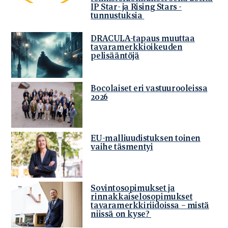
IP Star- ja Rising Stars -
tunnustuksia
DRACULA-tapaus muuttaa
tavaramerkkioikeuden
pelisääntöjä
Bocolaiset eri vastuurooleissa
2026
EU-malliuudistuksen toinen
vaihe täsmentyi
Sovintosopimukset ja
rinnakkaiselosopimukset
tavaramerkkiriidoissa – mistä
niissä on kyse?