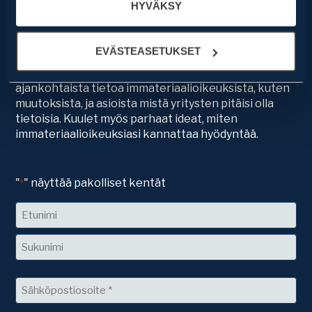
pystyt tarkemmin määrittelemään mitä tietoa Boco IP ja
HYVÄKSY
Uutiskirjeen tilaajana saat tapahtumakutsuja eri
sen yhteistyötahot keräävät ja käyttävät. Voit aina
sisältöisiin webinaareihin, jossa alan ammattilaiset
myöhemmin muuttaa asetuksia ja peruuttaa antamasi
eri yrityksistä kutsutaan asiantuntijapuhujiksi.
suostumukset klikkaamalla ruudun vasemmassa
EVÄSTEASETUKSET
Kerran kuukaudessa lähetettävässä
alakulmassa olevaa eväste-ikonia.
uutiskirjeessämme kerromme vinkkejä sekä
ajankohtaista tietoa immateriaalioikeuksista, kuten
muutoksista, ja asioista mistä yritysten pitäisi olla
tietoisia. Kuulet myös parhaat ideat, miten
immateriaalioikeuksiasi kannattaa hyödyntää.
"
" näyttää pakolliset kentät
*
Nimi
Etunimi
Sukunimi
Sähköposti
*