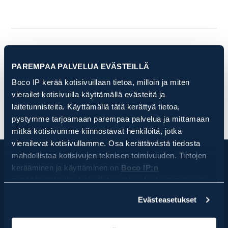
KIRJOITTAJA
PAREMPAA PALVELUA EVÄSTEILLÄ
Boco IP kerää kotisivuillaan tietoa, milloin ja miten
vierailet kotisivuilla käyttämällä evästeitä ja
laitetunnisteita. Käyttämällä tätä kerättyä tietoa,
pystymme tarjoamaan parempaa palvelua ja mittamaan
mitkä kotisivumme kiinnostavat henkilöitä, jotka
vierailevat kotisivullamme. Osa kerättävästä tiedosta
mahdollistaa kotisivujen teknisen toimivuuden. Tietojen
kerääminen ja käyttäminen on
Boco IP:n
markkinointirekisterin tietosuojaselosteen
mukaista.
Klikkaamalla HYVÄKSY, hyväksyt, että Boco IP ja sen
Evästeasetukset
yhteistyötahot keräävät ja käyttävät kaikkia evästetietoja
Tilaa uutiskirjeemme
ja laitetunnisteita. Klikkaamalla EVÄSTEASETUKSET,