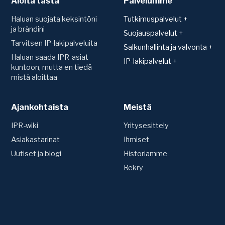
Aloita tästä
Palvelumme
Haluan suojata keksintöni
Tutkimuspalvelut +
ja brändini
Patentit
Suojauspalvelut +
Tarvitsen IP-lakipalveluita
Teknologiakartoitus
Suojan hakeminen ja
Salkunhallinta ja valvonta +
rekisteröinti
Toimintavapauskartoitus
Haluan saada IPR-asiat
Salkunhallinta
IP-lakipalvelut +
(FTO)
Verkkotunnus (Domain)
kuntoon, mutta en tiedä
IPR-vakuutus
Sopimukset
mistä aloittaa
Uutuustutkimus ja
Mallisuoja
Patenttien arvonmääritys
patentoitavuus
Konsultaatio ja sopimusten
Hyödyllisyysmalli
laadinta
IP-strategian luominen
Patentti
Ajankohtaista
Tavaramerkit
Meistä
Siirrot ja nimenmuutokset
Riita-asiat
Tavaramerkki
Ennakkotutkimus
Vuosimaksut ja uudistukset
IPR-wiki
Yritysesittely
Oikeudenkäynnit
Väite- ja
Asiakastarinat
Ihmiset
Valvonta
kumoamismenettelyt
Uutiset ja blogi
Historiamme
Kilpailijaseuranta
Patenttirekisterien valvonta
Rekry
Muut lakipalvelut
Tavaramerkkirekisterien
Tuoteväärennökset ja
valvonta
tullivalvonta
Due Diligence
Yrityskaupat ja
teknologiahankinnat