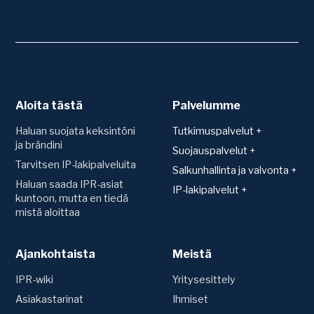
Aloita tästä
Palvelumme
Haluan suojata keksintöni
Tutkimuspalvelut +
ja brändini
Patentit
Suojauspalvelut +
Tarvitsen IP-lakipalveluita
Teknologiakartoitus
Suojan hakeminen ja
Salkunhallinta ja valvonta +
rekisteröinti
Toimintavapauskartoitus
Haluan saada IPR-asiat
Salkunhallinta
IP-lakipalvelut +
(FTO)
Mallisuoja
kuntoon, mutta en tiedä
Patenttien arvonmääritys
Sopimukset
mistä aloittaa
Uutuustutkimus ja
Hyödyllisyysmalli
IP-strategian luominen
patentoitavuus
Konsultaatio ja sopimusten
Patentti
laadinta
Siirrot ja nimenmuutokset
Tavaramerkki
Ajankohtaista
Tavaramerkit
Meistä
IPR-vakuutus
Riita-asiat
Verkkotunnus (Domain)
Ennakkotutkimus
Vuosimaksut ja uudistukset
IPR-wiki
Yritysesittely
Domain-riitaprosessi (UDRP)
Oikeudenkäynnit
Asiakastarinat
Ihmiset
Valvonta