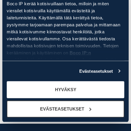
Boco IP kerää kotisivuillaan tietoa, milloin ja miten
vierailet kotisivuilla käyttämällä evästeitä ja
laitetunnisteita. Käyttämällä tätä kerättyä tietoa,
Sovintosopimukset ja
pystymme tarjoamaan parempaa palvelua ja mittamaan
rinnakkaiselosopimukset
tavaramerkkiriidoissa – mistä
mitkä kotisivumme kiinnostavat henkilöitä, jotka
niissä on kyse?
vierailevat kotisivullamme. Osa kerättävästä tiedosta
mahdollistaa kotisivujen teknisen toimivuuden. Tietojen
kerääminen ja käyttäminen on
Boco IP:n
markkinointirekisterin tietosuojaselosteen
mukaista.
Klikkaamalla HYVÄKSY, hyväksyt, että Boco IP ja sen
Evästeasetukset
yhteistyötahot keräävät ja käyttävät kaikkia evästetietoja
KIRJOITTAJA
ja laitetunnisteita. Klikkaamalla EVÄSTEASETUKSET,
pystyt tarkemmin määrittelemään mitä tietoa Boco IP ja
HYVÄKSY
sen yhteistyötahot keräävät ja käyttävät. Voit aina
myöhemmin muuttaa asetuksia ja peruuttaa antamasi
suostumukset klikkaamalla ruudun vasemmassa
EVÄSTEASETUKSET
alakulmassa olevaa eväste-ikonia.