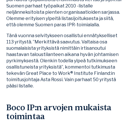
Suomen parhaat työpaikat 2010 -listalle
neljänneksitoista pienten organisaatioiden sarjassa.
Olemme erityisen ylpeitä listasijoituksesta ja siitä,
että olemme Suomen paras IPR-toimialalla.
Tänä vuonna selvitykseen osallistui ennätykselliset
113 yritystä. ”Merkittävä saavutus. Valtaisa osa
suomalaisista yrityksistä nimittäin irtisanoutui
haastavan taloustilanteen aikana hyvän johtamisen
pyrkimyksestä. Olenkin todella ylpeä tutkimukseen
osallistuneista yrityksistä”, kommentoi tutkimusta
tekevän Great Place to Work® Institute Finland:in
toimitusjohtaja Asta Rossi. Vain parhaat 50 yritystä
pääsi listalle.
Boco IP:n arvojen mukaista
toimintaa