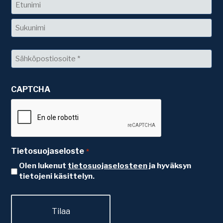
Nimi
Etunimi
Sukunimi
Sähköposti
*
CAPTCHA
Tietosuojaseloste
*
Olen lukenut
tietosuojaselosteen
ja hyväksyn
tietojeni käsittelyn.