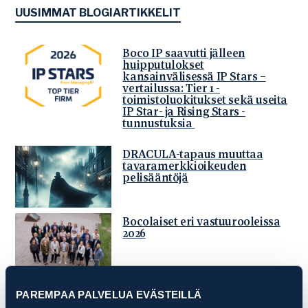
UUSIMMAT BLOGIARTIKKELIT
Boco IP saavutti jälleen
huipputulokset
kansainvälisessä IP Stars –
vertailussa: Tier 1 -
toimistoluokitukset sekä useita
IP Star- ja Rising Stars -
tunnustuksia
DRACULA-tapaus muuttaa
tavaramerkkioikeuden
pelisääntöjä
Bocolaiset eri vastuurooleissa
2026
EU-malliuudistuksen toinen
PAREMPAA PALVELUA EVÄSTEILLÄ
vaihe täsmentyi