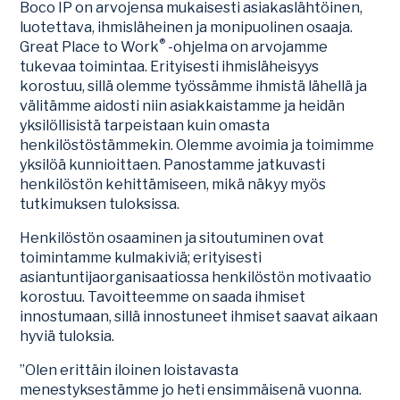
Boco IP on arvojensa mukaisesti asiakaslähtöinen,
luotettava, ihmisläheinen ja monipuolinen osaaja.
®
Great Place to Work
-ohjelma on arvojamme
tukevaa toimintaa. Erityisesti ihmisläheisyys
korostuu, sillä olemme työssämme ihmistä lähellä ja
välitämme aidosti niin asiakkaistamme ja heidän
yksilöllisistä tarpeistaan kuin omasta
henkilöstöstämmekin. Olemme avoimia ja toimimme
yksilöä kunnioittaen. Panostamme jatkuvasti
henkilöstön kehittämiseen, mikä näkyy myös
tutkimuksen tuloksissa.
Henkilöstön osaaminen ja sitoutuminen ovat
toimintamme kulmakiviä; erityisesti
asiantuntijaorganisaatiossa henkilöstön motivaatio
korostuu. Tavoitteemme on saada ihmiset
innostumaan, sillä innostuneet ihmiset saavat aikaan
hyviä tuloksia.
”Olen erittäin iloinen loistavasta
menestyksestämme jo heti ensimmäisenä vuonna.