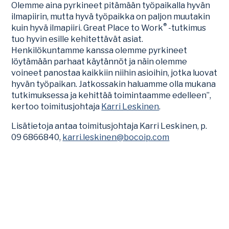
Olemme aina pyrkineet pitämään työpaikalla hyvän
ilmapiirin, mutta hyvä työpaikka on paljon muutakin
®
kuin hyvä ilmapiiri. Great Place to Work
-tutkimus
tuo hyvin esille kehitettävät asiat.
Henkilökuntamme kanssa olemme pyrkineet
löytämään parhaat käytännöt ja näin olemme
voineet panostaa kaikkiin niihin asioihin, jotka luovat
hyvän työpaikan. Jatkossakin haluamme olla mukana
tutkimuksessa ja kehittää toimintaamme edelleen”,
kertoo toimitusjohtaja
Karri Leskinen
.
Lisätietoja antaa toimitusjohtaja Karri Leskinen, p.
09 6866840,
karri.leskinen@bocoip.com