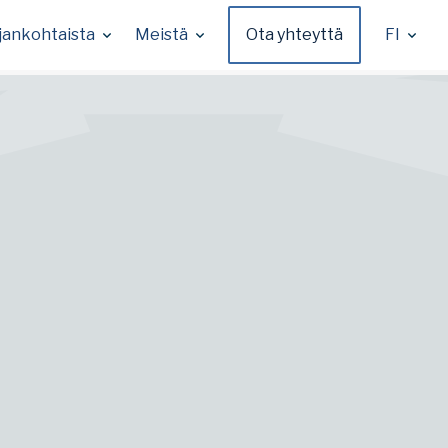
jankohtaista
Meistä
Ota yhteyttä
FI