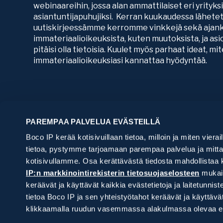
webinaareihin, jossa alan ammattilaiset eri yrityk
asiantuntijapuhujiksi. Kerran kuukaudessa lähete
uutiskirjeessämme kerromme vinkkejä sekä ajank
immateriaalioikeuksista, kuten muutoksista, ja asio
pitäisi olla tietoisia. Kuulet myös parhaat ideat, mi
immateriaalioikeuksiasi kannattaa hyödyntää.
PAREMPAA PALVELUA EVÄSTEILLÄ
Boco IP kerää kotisivuillaan tietoa, milloin ja miten vierai
tietoa, pystymme tarjoamaan parempaa palvelua ja mittam
kotisivullamme. Osa kerättävästä tiedosta mahdollistaa 
IP:n markkinointirekisterin tietosuojaselosteen
mukais
keräävät ja käyttävät kaikkia evästetietoja ja laitetu
tietoa Boco IP ja sen yhteistyötahot keräävät ja käyttä
klikkaamalla ruudun vasemmassa alakulmassa olevaa ev