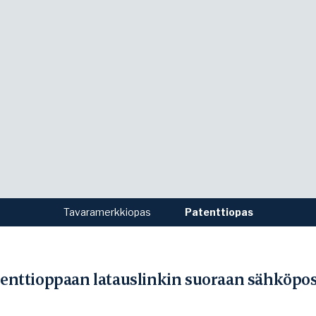
Tavaramerkkiopas
Patenttiopas
atenttioppaan latauslinkin suoraan sähköpost