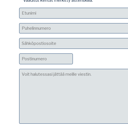
Vaaditut kentät merkitty asteriskilla.
Nimi
Etunimi
Puhelin
(Pakollinen)
Sähköposti
(Pakollinen)
Postinumero
(Pakollinen)
Viesti