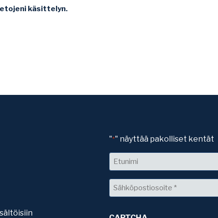
etojeni käsittelyn.
"
" näyttää pakolliset kentät
*
Nimi
Etunimi
Sähköposti
*
sältöisiin
CAPTCHA