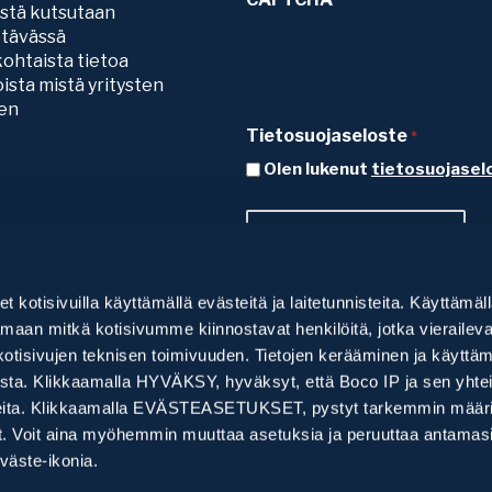
sistä kutsutaan
ttävässä
ohtaista tietoa
ista mistä yritysten
ten
Tietosuojaseloste
*
Olen lukenut
tietosuojasel
let kotisivuilla käyttämällä evästeitä ja laitetunnisteita. Käyttämäl
aan mitkä kotisivumme kiinnostavat henkilöitä, jotka vieraileva
kotisivujen teknisen toimivuuden. Tietojen kerääminen ja käyttä
ta. Klikkaamalla HYVÄKSY, hyväksyt, että Boco IP ja sen yhtei
nnisteita. Klikkaamalla EVÄSTEASETUKSET, pystyt tarkemmin määr
vät. Voit aina myöhemmin muuttaa asetuksia ja peruuttaa antama
äste-ikonia.