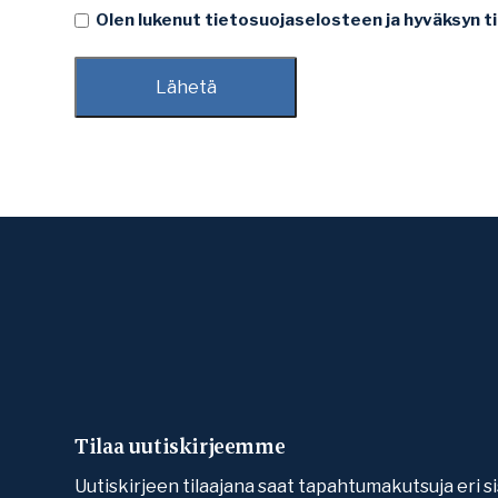
Markkinointisuostumus
Olen lukenut tietosuojaselosteen ja hyväksyn ti
(Pakollinen)
Tilaa uutiskirjeemme
Uutiskirjeen tilaajana saat tapahtumakutsuja eri si