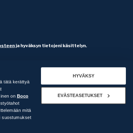
osteen
ja hyväksyn tietojeni käsittelyn.
HYVÄKSY
lä tätä kerättyä
t
EVÄSTEASETUKSET
minen on
Boco
styötahot
ittelemään mitä
si suostumukset