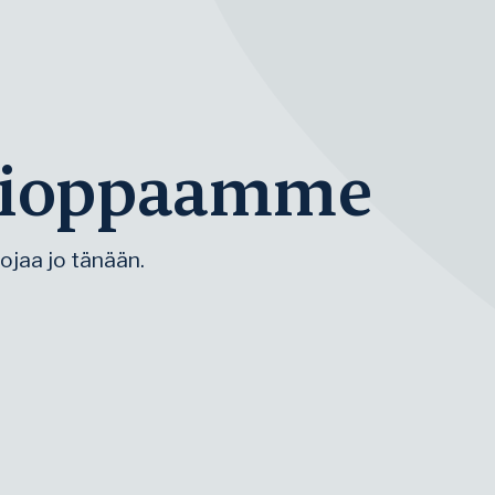
ti­oppaamme
ojaa jo tänään.