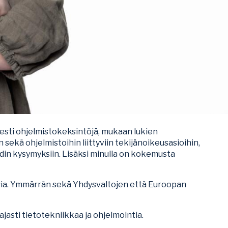
isesti ohjelmistokeksintöjä, mukaan lukien
sekä ohjelmistoihin liittyviin tekijänoikeusasioihin,
din kysymyksiin. Lisäksi minulla on kokemusta
uksia. Ymmärrän sekä Yhdysvaltojen että Euroopan
jasti tietotekniikkaa ja ohjelmointia.