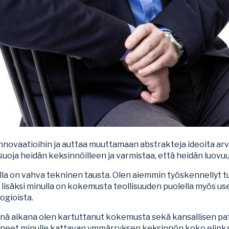
 innovaatioihin ja auttaa muuttamaan abstrakteja ideoita ar
oja heidän keksinnöilleen ja varmistaa, että heidän luovuu
ulla on vahva tekninen tausta. Olen aiemmin työskennellyt t
 lisäksi minulla on kokemusta teollisuuden puolella myös usei
ogioista.
änä aikana olen kartuttanut kokemusta sekä kansallisen pate
eet minulle kattavan ymmärryksen keksinnön koko elinka