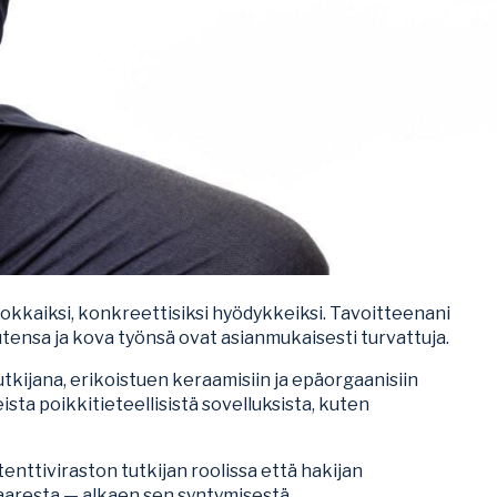
vokkaiksi, konkreettisiksi hyödykkeiksi. Tavoitteenani
tensa ja kova työnsä ovat asianmukaisesti turvattuja.
utkijana, erikoistuen keraamisiin ja epäorgaanisiin
sta poikkitieteellisistä sovelluksista, kuten
nttiviraston tutkijan roolissa että hakijan
aresta — alkaen sen syntymisestä