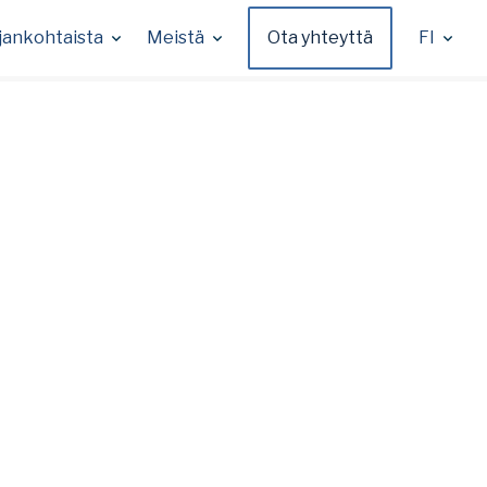
jankohtaista
Meistä
Ota yhteyttä
FI