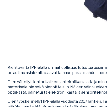
Kiehtovinta IPR-alalla on mahdollisuus tutustua uusiin
on auttaa asiakkaita saavuttamaan paras mahdollinen su
Olen väitellyt tohtoriksi kemiantekniikan alalta ja min
materiaaleihin sekä pinnoitteisiin. Näiden ydinalueiden
optiikasta, painetusta elektroniikasta ja sensoriteknol
Olen työskennellyt IPR-alalla vuodesta 2017 lähtien. T
näkökulmasta. Nämä molemmat näkökulmat ovat antan