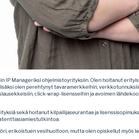
in IP Manageriksi ohjelmistoyrityksiin. Olen hoitanut erity
lisäksi olen perehtynyt tavaramerkkeihin, verkkotunnuksiin 
lausekkeisiin, click-wrap-lisensseihin ja avoimen lähdekoo
tyksiä sekä hoitanut kilpailijaseurantaa ja lisenssisopim
atenttiasiamiestutkintoa.
i, erikoistuen vesihuoltoon, mutta olen opiskellut myös laa