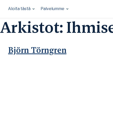
Skip
to
Aloita tästä
Palvelumme
content
Arkistot:
Ihmis
Björn Törngren