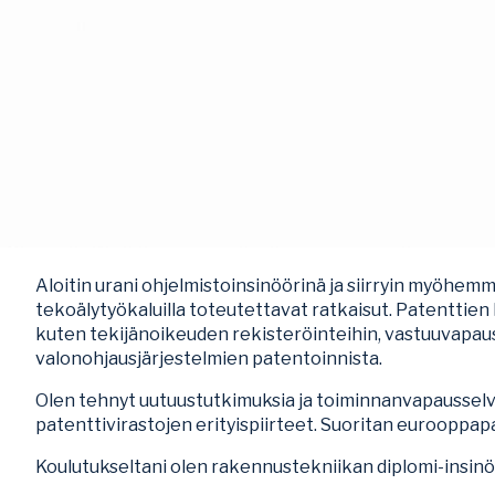
Aloitin urani ohjelmistoinsinöörinä ja siirryin myöhemm
tekoälytyökaluilla toteutettavat ratkaisut. Patenttien 
kuten tekijänoikeuden rekisteröinteihin, vastuuvapaus
valonohjausjärjestelmien patentoinnista.
Olen tehnyt uutuustutkimuksia ja toiminnanvapausselvi
patenttivirastojen erityispiirteet. Suoritan eurooppap
Koulutukseltani olen rakennustekniikan diplomi-insinöör