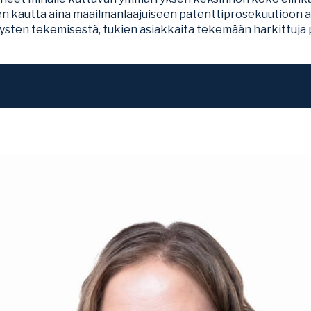
n kautta aina maailmanlaajuiseen patenttiprosekuutioon ast
sten tekemisestä, tukien asiakkaita tekemään harkittuja p