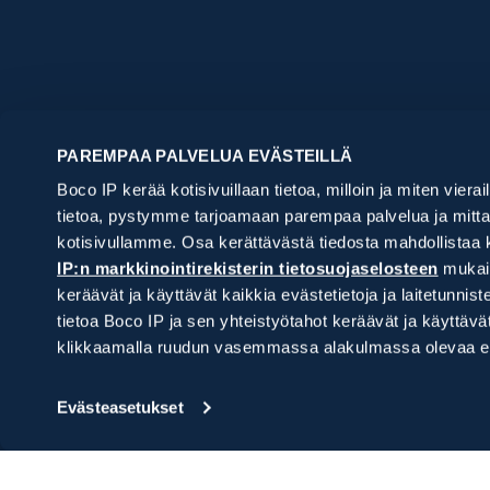
Aloita tästä
Palvelu
PAREMPAA PALVELUA EVÄSTEILLÄ
Haluan suojata keksintöni ja brändini
Tutkimusp
Boco IP kerää kotisivuillaan tietoa, milloin ja miten vierai
Tarvitsen IP-lakipalveluita
Patentit
Suojauspal
Teknologia
tietoa, pystymme tarjoamaan parempaa palvelua ja mittam
Haluan saada IPR-asiat kuntoon, mutta
Suojan hak
Salkunhalli
kotisivullamme. Osa kerättävästä tiedosta mahdollistaa 
Toimintava
en tiedä mistä aloittaa
Verkkotun
Salkunhall
IP-lakipalv
IP:n markkinointirekisterin tietosuojaselosteen
mukais
Uutuustutk
Mallisuoja
IPR-vakuu
Sopimuks
keräävät ja käyttävät kaikkia evästetietoja ja laitetu
Hyödyllisy
Patenttien
Konsultaat
Tavaramer
tietoa Boco IP ja sen yhteistyötahot keräävät ja käyttä
Patentti
IP-strateg
Ennakkotu
klikkaamalla ruudun vasemmassa alakulmassa olevaa ev
Riita-asia
Tavaramer
Siirrot ja
Domain-rii
Vuosimaksu
Oikeudenk
Evästeasetukset
Valvonta
Väite- ja 
Kilpailijas
Rekisteriseloste
Toimeksiantoehdot j
Muut lakip
valtakirjalomakkeet
Patenttire