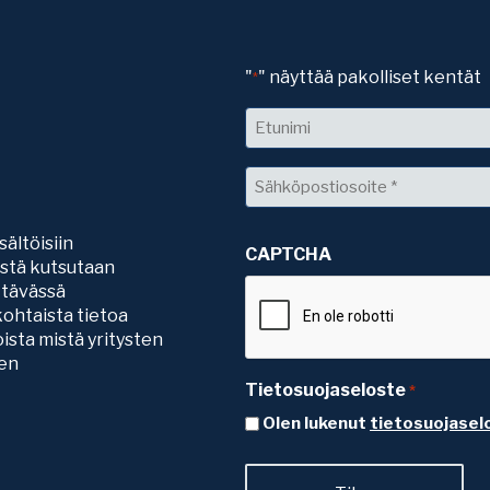
"
" näyttää pakolliset kentät
*
Nimi
Etunimi
Sähköposti
*
sältöisiin
CAPTCHA
sistä kutsutaan
ttävässä
ohtaista tietoa
ista mistä yritysten
ten
Tietosuojaseloste
*
Olen lukenut
tietosuojasel