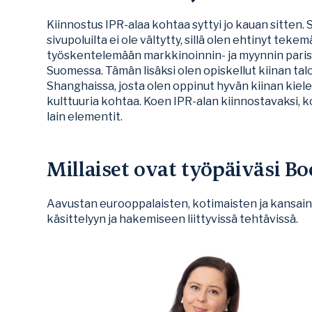
Kiinnostus IPR-alaa kohtaa syttyi jo kauan sitten. 
sivupoluilta ei ole vältytty, sillä olen ehtinyt te
työskentelemään markkinoinnin- ja myynnin paris
Suomessa. Tämän lisäksi olen opiskellut kiinan ta
Shanghaissa, josta olen oppinut hyvän kiinan kiele
kulttuuria kohtaa. Koen IPR-alan kiinnostavaksi, k
lain elementit.
Millaiset ovat työpäiväsi Boc
Aavustan eurooppalaisten, kotimaisten ja kansain
käsittelyyn ja hakemiseen liittyvissä tehtävissä.