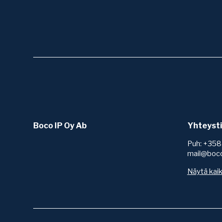
Boco IP Oy Ab
Yhteyst
Puh: +358
mail@boc
Näytä kaik