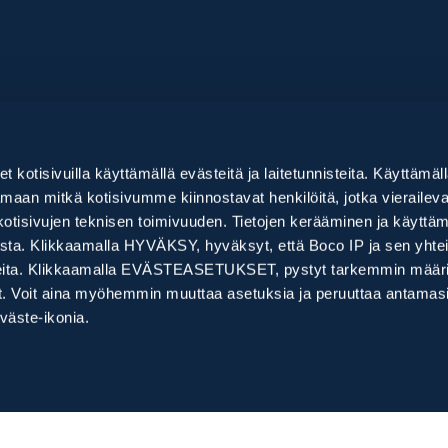
mme
Ajankohtaista
alvelut +
IPR-wiki
let kotisivuilla käyttämällä evästeitä ja laitetunnisteita. Käyttämäl
velut +
Asiakastarinat
kartoitus
aan mitkä kotisivumme kiinnostavat henkilöitä, jotka vieraileva
eminen ja rekisteröinti
nta ja valvonta +
Uutiset ja blogi
kotisivujen teknisen toimivuuden. Tietojen kerääminen ja käyttä
pauskartoitus (FTO)
nus (Domain)
inta
elut +
ta. Klikkaamalla HYVÄKSY, hyväksyt, että Boco IP ja sen yhtei
imus ja patentoitavuus
tus
et
nnisteita. Klikkaamalla EVÄSTEASETUKSET, pystyt tarkemmin määr
ysmalli
 arvonmääritys
io ja sopimusten laadinta
kit
vät. Voit aina myöhemmin muuttaa asetuksia ja peruuttaa antama
ian luominen
tkimus
äste-ikonia.
t
kki
 nimenmuutokset
taprosessi (UDRP)
t ja uudistukset
äynnit
kumoamismenettelyt
euranta
a
Yritysesittely
Laskutustiedo
alvelut
kisterien valvonta