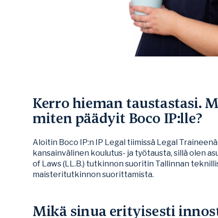
Kerro hieman taustastasi. M
miten päädyit Boco IP:lle?
Aloitin Boco IP:n IP Legal tiimissä Legal Traineen
kansainvälinen koulutus- ja työtausta, sillä olen a
of Laws (LL.B.) tutkinnon suoritin Tallinnan teknill
maisteritutkinnon suorittamista.
Mikä sinua erityisesti innos