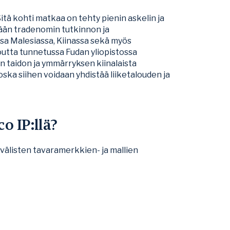
Sitä kohti matkaa on tehty pienin askelin ja
kemään tradenomin tutkinnon ja
sa Malesiassa, Kiinassa sekä myös
loutta tunnetussa Fudan yliopistossa
n taidon ja ymmärryksen kiinalaista
oska siihen voidaan yhdistää liiketalouden ja
o IP:llä?
välisten tavaramerkkien- ja mallien