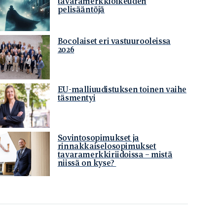
tavaramerkkioikeuden
pelisääntöjä
Bocolaiset eri vastuurooleissa
2026
EU-malliuudistuksen toinen vaihe
täsmentyi
Sovintosopimukset ja
rinnakkaiselosopimukset
tavaramerkkiriidoissa – mistä
niissä on kyse?