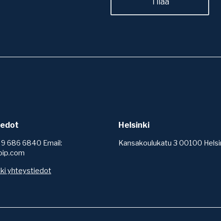
iedot
Helsinki
 9 686 6840 Email:
Kansakoulukatu 3 00100 Helsi
oip.com
ki yhteystiedot