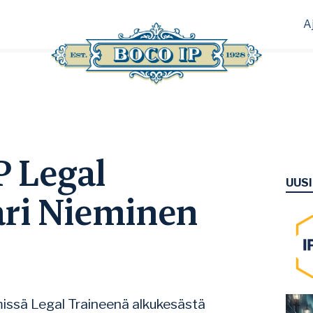
A
P Legal
UUS
ri Nieminen
imissä Legal Traineenä alkukesästä