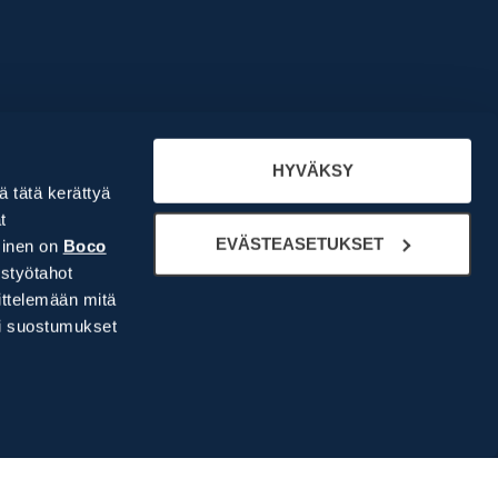
Meistä
Yritysesittely
HYVÄKSY
lä tätä kerättyä
Ihmiset
t
Historiamme
EVÄSTEASETUKSET
minen on
Boco
Rekry
styötahot
ittelemään mitä
si suostumukset
t