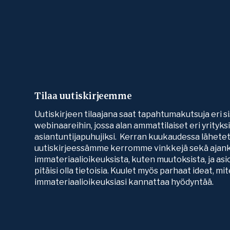
Tilaa uutiskirjeemme
Uutiskirjeen tilaajana saat tapahtumakutsuja eri si
webinaareihin, jossa alan ammattilaiset eri yrityk
asiantuntijapuhujiksi. Kerran kuukaudessa lähete
uutiskirjeessämme kerromme vinkkejä sekä ajank
immateriaalioikeuksista, kuten muutoksista, ja asio
pitäisi olla tietoisia. Kuulet myös parhaat ideat, mi
immateriaalioikeuksiasi kannattaa hyödyntää.