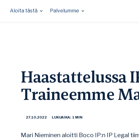
Skip
to
Aloita tästä
Palvelumme
content
Haastattelussa I
Traineemme Ma
27.10.2022
LUKUAIKA: 1 MIN
Mari Nieminen aloitti Boco IP:n IP Legal ti