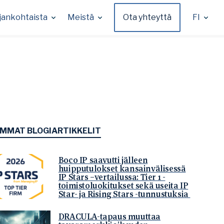
jankohtaista
Meistä
Ota yhteyttä
FI
IMMAT BLOGIARTIKKELIT
Boco IP saavutti jälleen
huipputulokset kansainvälisessä
IP Stars –vertailussa: Tier 1 -
toimistoluokitukset sekä useita IP
Star- ja Rising Stars -tunnustuksia
DRACULA-tapaus muuttaa