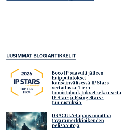
UUSIMMAT BLOGIARTIKKELIT
Boco IP saavutti jälleen
huipputulokset
kansainvälisessä IP Stars –
vertailussa: Tier 1 -
toimistoluokitukset sekä useita
IP Star- ja Rising Stars -
tunnustuksia
DRACULA-tapaus muuttaa
tavaramerkkioikeuden
pelisääntöjä