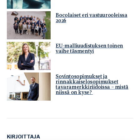
Bocolaiset eri vastuurooleissa
2026
EU-malliuudistuksen toinen
vaihe täsmentyi
Sovintosopimukset ja
rinnakkaiselosopimukset
tavaramerkkiriidoissa – mistä
niissä on kyse?
KIRJOITTAJA