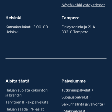
Näytä kaikki yhteystiedot
Helsinki
Tampere
Kansakoulukatu 3 00100
Finlaysoninkuja 21 A
Helsinki
33210 Tampere
Aloita tästä
Palvelumme
Haluan suojata keksintöni
Tutkimuspalvelut +
ja brändini
Patentit
Suojauspalvelut +
Tarvitsen IP-lakipalveluita
Teknologiakartoitus
Suojan hakeminen ja
Salkunhallinta ja valvonta +
rekisteröinti
Toimintavapauskartoitus
Haluan saada IPR-asiat
Salkunhallinta
IP-lakipalvelut +