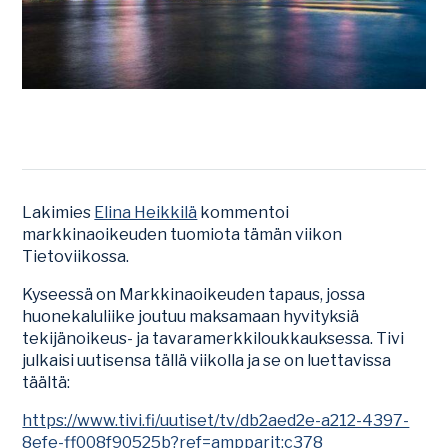
Lakimies
Elina Heikkilä
kommentoi
markkinaoikeuden tuomiota tämän viikon
Tietoviikossa.
Kyseessä on Markkinaoikeuden tapaus, jossa
huonekaluliike joutuu maksamaan hyvityksiä
tekijänoikeus- ja tavaramerkkiloukkauksessa. Tivi
julkaisi uutisensa tällä viikolla ja se on luettavissa
täältä:
https://www.tivi.fi/uutiset/tv/db2aed2e-a212-4397-
8efe-ff008f90525b?ref=ampparit:c378