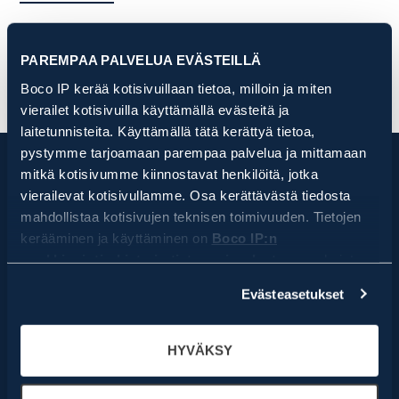
PAREMPAA PALVELUA EVÄSTEILLÄ
Boco IP kerää kotisivuillaan tietoa, milloin ja miten
vierailet kotisivuilla käyttämällä evästeitä ja
laitetunnisteita. Käyttämällä tätä kerättyä tietoa,
pystymme tarjoamaan parempaa palvelua ja mittamaan
mitkä kotisivumme kiinnostavat henkilöitä, jotka
vierailevat kotisivullamme. Osa kerättävästä tiedosta
mahdollistaa kotisivujen teknisen toimivuuden. Tietojen
kerääminen ja käyttäminen on
Boco IP:n
markkinointirekisterin tietosuojaselosteen
mukaista.
Tilaa uutiskirjeemme
Klikkaamalla HYVÄKSY, hyväksyt, että Boco IP ja sen
Evästeasetukset
yhteistyötahot keräävät ja käyttävät kaikkia evästetietoja
Uutiskirjeen tilaajana saat tapahtumakutsuja eri
sisältöisiin webinaareihin, jossa alan ammattilaiset
ja laitetunnisteita. Klikkaamalla EVÄSTEASETUKSET,
eri yrityksistä kutsutaan asiantuntijapuhujiksi.
pystyt tarkemmin määrittelemään mitä tietoa Boco IP ja
HYVÄKSY
Kerran kuukaudessa lähetettävässä
sen yhteistyötahot keräävät ja käyttävät. Voit aina
uutiskirjeessämme kerromme vinkkejä sekä
myöhemmin muuttaa asetuksia ja peruuttaa antamasi