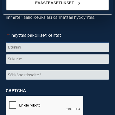
ajankohtaista tietoa immateriaalioikeuksista, kuten
suostumukset klikkaamalla ruudun vasemmassa
EVÄSTEASETUKSET
muutoksista, ja asioista mistä yritysten pitäisi olla
alakulmassa olevaa eväste-ikonia.
tietoisia. Kuulet myös parhaat ideat, miten
immateriaalioikeuksiasi kannattaa hyödyntää.
"
" näyttää pakolliset kentät
*
Nimi
Etunimi
Sukunimi
Sähköposti
*
CAPTCHA