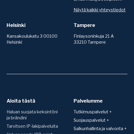
Näytä kaikki yhteystiedot
Helsinki
Tampere
Kansakoulukatu 3 00100
Finlaysoninkuja 21 A
Helsinki
33210 Tampere
Aloita tästä
Palvelumme
Haluan suojata keksintöni
Tutkimuspalvelut +
ja brändini
Patentit
Suojauspalvelut +
Tarvitsen IP-lakipalveluita
Teknologiakartoitus
Suojan hakeminen ja
Salkunhallinta ja valvonta +
rekisteröinti
Toimintavapauskartoitus