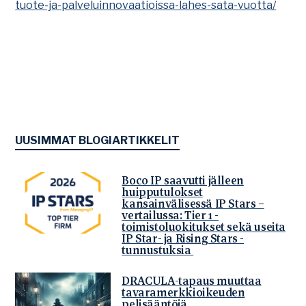
tuote-ja-palveluinnovaatioissa-lahes-sata-vuotta/
UUSIMMAT BLOGIARTIKKELIT
Boco IP saavutti jälleen
huipputulokset
kansainvälisessä IP Stars –
vertailussa: Tier 1 -
toimistoluokitukset sekä useita
IP Star- ja Rising Stars -
tunnustuksia
DRACULA-tapaus muuttaa
tavaramerkkioikeuden
pelisääntöjä