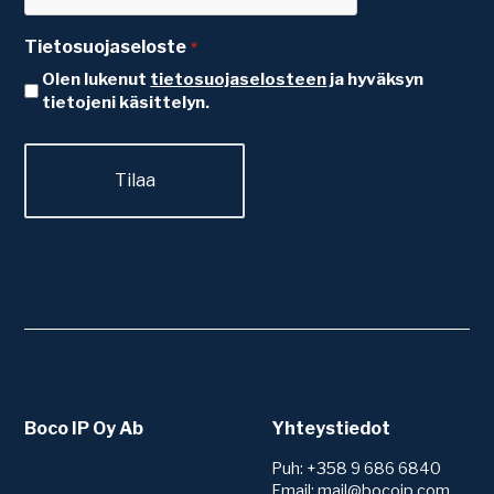
Tietosuojaseloste
*
Olen lukenut
tietosuojaselosteen
ja hyväksyn
tietojeni käsittelyn.
Boco IP Oy Ab
Yhteystiedot
Puh: +358 9 686 6840
Email: mail@bocoip.com