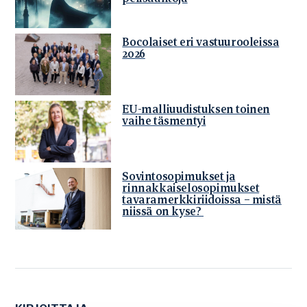
Bocolaiset eri vastuurooleissa
2026
EU-malliuudistuksen toinen
vaihe täsmentyi
Sovintosopimukset ja
rinnakkaiselosopimukset
tavaramerkkiriidoissa – mistä
niissä on kyse?