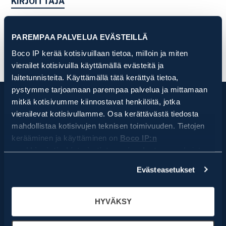
KIRJOITTAJA
PAREMPAA PALVELUA EVÄSTEILLÄ
Boco IP kerää kotisivuillaan tietoa, milloin ja miten
vierailet kotisivuilla käyttämällä evästeitä ja
laitetunnisteita. Käyttämällä tätä kerättyä tietoa,
pystymme tarjoamaan parempaa palvelua ja mittamaan
mitkä kotisivumme kiinnostavat henkilöitä, jotka
vierailevat kotisivullamme. Osa kerättävästä tiedosta
mahdollistaa kotisivujen teknisen toimivuuden. Tietojen
kerääminen ja käyttäminen on
Boco IP:n
markkinointirekisterin tietosuojaselosteen
mukaista.
Tilaa uutiskirjeemme
Klikkaamalla HYVÄKSY, hyväksyt, että Boco IP ja sen
Evästeasetukset
yhteistyötahot keräävät ja käyttävät kaikkia evästetietoja
Uutiskirjeen tilaajana saat tapahtumakutsuja eri
ja laitetunnisteita. Klikkaamalla EVÄSTEASETUKSET,
sisältöisiin webinaareihin, jossa alan ammattilaiset
pystyt tarkemmin määrittelemään mitä tietoa Boco IP ja
eri yrityksistä kutsutaan asiantuntijapuhujiksi.
HYVÄKSY
sen yhteistyötahot keräävät ja käyttävät. Voit aina
Kerran kuukaudessa lähetettävässä
uutiskirjeessämme kerromme vinkkejä sekä
myöhemmin muuttaa asetuksia ja peruuttaa antamasi