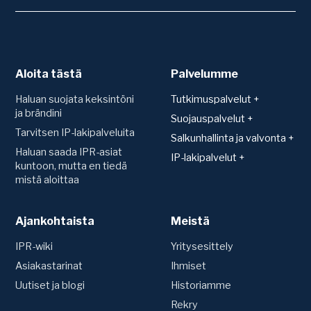
Aloita tästä
Palvelumme
Haluan suojata keksintöni
Tutkimuspalvelut +
ja brändini
Patentit
Suojauspalvelut +
Tarvitsen IP-lakipalveluita
Teknologiakartoitus
Suojan hakeminen ja
Salkunhallinta ja valvonta +
rekisteröinti
Toimintavapauskartoitus
Haluan saada IPR-asiat
Salkunhallinta
IP-lakipalvelut +
(FTO)
Mallisuoja
kuntoon, mutta en tiedä
Patenttien arvonmääritys
Sopimukset
mistä aloittaa
Uutuustutkimus ja
Hyödyllisyysmalli
IP-strategian luominen
patentoitavuus
Konsultaatio ja sopimusten
Patentti
laadinta
Siirrot ja nimenmuutokset
Tavaramerkki
Ajankohtaista
Tavaramerkit
Meistä
IPR-vakuutus
Riita-asiat
Verkkotunnus (Domain)
Ennakkotutkimus
Vuosimaksut ja uudistukset
IPR-wiki
Yritysesittely
Domain-riitaprosessi (UDRP)
Oikeudenkäynnit
Asiakastarinat
Ihmiset
Valvonta
Väite- ja
Uutiset ja blogi
Historiamme
Patenttirekisterien valvonta
kumoamismenettelyt
Kilpailijaseuranta
Rekry