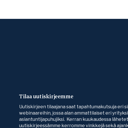
Tilaa uutiskirjeemme
Uutiskirjeen tilaajana saat tapahtumakutsuja eri si
webinaareihin, jossa alan ammattilaiset eri yrityk
asiantuntijapuhujiksi. Kerran kuukaudessa lähete
uutiskirjeessämme kerromme vinkkejä sekä ajank