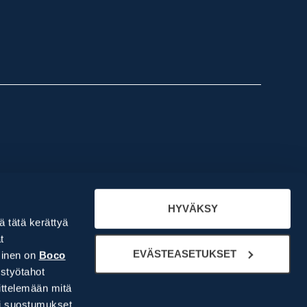
Meistä
Yritysesittely
HYVÄKSY
lä tätä kerättyä
Ihmiset
t
Historiamme
EVÄSTEASETUKSET
minen on
Boco
Rekry
styötahot
ittelemään mitä
si suostumukset