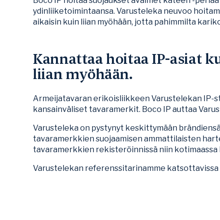
Boco IP hoitaa suojaukset avaimet käteen -periaatt
ydinliiketoimintaansa. Varusteleka neuvoo hoitam
aikaisin kuin liian myöhään, jotta pahimmilta karik
Kannattaa hoitaa IP-asiat ku
liian myöhään.
Armeijatavaran erikoisliikkeen Varustelekan IP-st
kansainväliset tavaramerkit. Boco IP auttaa Var
Varusteleka on pystynyt keskittymään brändiensä
tavaramerkkien suojaamisen ammattilaisten hartei
tavaramerkkien rekisteröinnissä niin kotimaassa k
Varustelekan referenssitarinamme katsottaviss