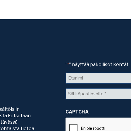
"
" näyttää pakolliset kentät
*
Nimi
Etunimi
Sähköposti
*
sältöisiin
CAPTCHA
sistä kutsutaan
ttävässä
ohtaista tietoa