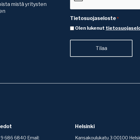
ista mistä yritysten
ten
Tietosuojaseloste
*
Olen lukenut
tietosuojasel
iedot
Helsinki
 9 686 6840 Email:
Kansakoulukatu 3 00100 Helsi