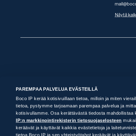
mail@boc
Näytä kaik
Aloita tästä
Palvelu
PAREMPAA PALVELUA EVÄSTEILLÄ
Haluan suojata keksintöni ja brändini
Tutkimusp
Boco IP kerää kotisivuillaan tietoa, milloin ja miten vierai
Tarvitsen IP-lakipalveluita
Patentit
Suojauspal
Teknologia
tietoa, pystymme tarjoamaan parempaa palvelua ja mittam
Haluan saada IPR-asiat kuntoon, mutta
Suojan hak
Salkunhalli
Toimintava
kotisivullamme. Osa kerättävästä tiedosta mahdollistaa 
en tiedä mistä aloittaa
Verkkotun
Salkunhall
IP-lakipalv
IP:n markkinointirekisterin tietosuojaselosteen
mukais
Uutuustutk
Mallisuoja
IPR-vakuu
Sopimuks
keräävät ja käyttävät kaikkia evästetietoja ja laitetu
Hyödyllisy
Patenttien
Konsultaat
Tavaramer
tietoa Boco IP ja sen yhteistyötahot keräävät ja käyttä