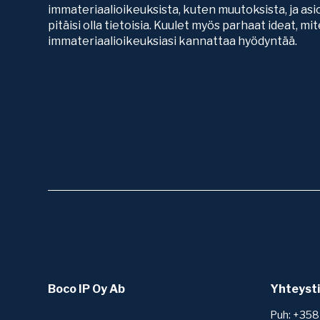
immateriaalioikeuksista, kuten muutoksista, ja asio
pitäisi olla tietoisia. Kuulet myös parhaat ideat, mi
immateriaalioikeuksiasi kannattaa hyödyntää.
Boco IP Oy Ab
Yhteyst
Puh: +358