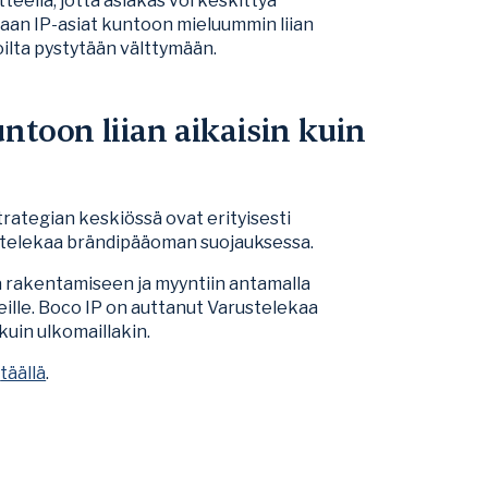
eella, jotta asiakas voi keskittyä
aan IP-asiat kuntoon mieluummin liian
oilta pystytään välttymään.
ntoon liian aikaisin kuin
rategian keskiössä ovat erityisesti
ustelekaa brändipääoman suojauksessa.
 rakentamiseen ja myyntiin antamalla
lle. Boco IP on auttanut Varustelekaa
uin ulkomaillakin.
a
täällä
.