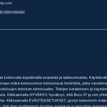
oip.com
ki yhteystiedot
mme
Ajankohtaista
alvelut +
IPR-wiki
let kotisivuilla käyttämällä evästeitä ja laitetunnisteita. Käyttämäl
velut +
Asiakastarinat
kartoitus
aan mitkä kotisivumme kiinnostavat henkilöitä, jotka vieraileva
eminen ja rekisteröinti
nta ja valvonta +
Uutiset ja blogi
pauskartoitus (FTO)
kotisivujen teknisen toimivuuden. Tietojen kerääminen ja käyttä
nus (Domain)
inta
elut +
ta. Klikkaamalla HYVÄKSY, hyväksyt, että Boco IP ja sen yhtei
imus ja patentoitavuus
tus
et
nnisteita. Klikkaamalla EVÄSTEASETUKSET, pystyt tarkemmin määr
ysmalli
 arvonmääritys
io ja sopimusten laadinta
kit
vät. Voit aina myöhemmin muuttaa asetuksia ja peruuttaa antama