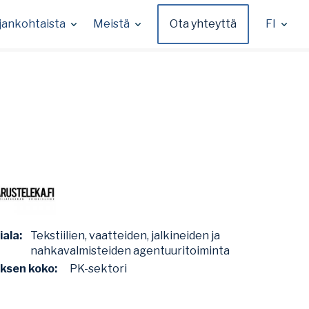
jankohtaista
Meistä
Ota yhteyttä
FI
iala:
Tekstiilien, vaatteiden, jalkineiden ja
nahkavalmisteiden agentuuritoiminta
yksen koko:
PK-sektori