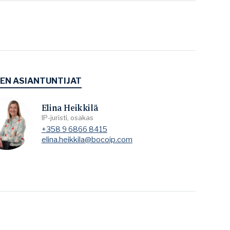
EEN ASIANTUNTIJAT
Elina Heikkilä
IP-juristi, osakas
+358 9 6866 8415
elina.heikkila@bocoip.com