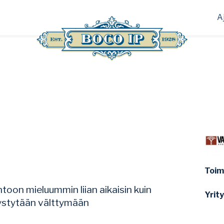
A
Toim
oon mieluummin liian aikaisin kuin
Yrit
 pystytään välttymään