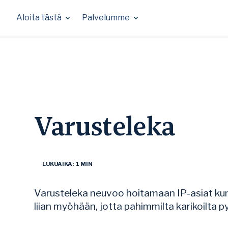
Skip
to
Aloita tästä
Palvelumme
content
Varusteleka
LUKUAIKA: 1 MIN
Varusteleka neuvoo hoitamaan IP-asiat kunt
liian myöhään, jotta pahimmilta karikoilta