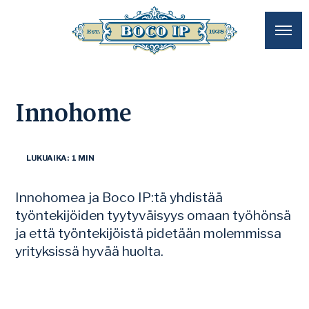
Innohome
LUKUAIKA: 1 MIN
Innohomea ja Boco IP:tä yhdistää
työntekijöiden tyytyväisyys omaan työhönsä
ja että työntekijöistä pidetään molemmissa
yrityksissä hyvää huolta.