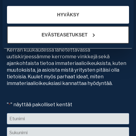
ja laitetunnisteita. Klikkaamalla EVÄSTEASETUKSET,
pystyt tarkemmin määrittelemään mitä tietoa Boco IP ja
HYVÄKSY
Tilaa uutiskirjeemme
sen yhteistyötahot keräävät ja käyttävät. Voit aina
myöhemmin muuttaa asetuksia ja peruuttaa antamasi
Uutiskirjeen tilaajana saat tapahtumakutsuja eri
suostumukset klikkaamalla ruudun vasemmassa
EVÄSTEASETUKSET
sisältöisiin webinaareihin, jossa alan ammattilaiset
alakulmassa olevaa eväste-ikonia.
eri yrityksistä kutsutaan asiantuntijapuhujiksi.
Kerran kuukaudessa lähetettävässä
uutiskirjeessämme kerromme vinkkejä sekä
ajankohtaista tietoa immateriaalioikeuksista, kuten
muutoksista, ja asioista mistä yritysten pitäisi olla
tietoisia. Kuulet myös parhaat ideat, miten
immateriaalioikeuksiasi kannattaa hyödyntää.
"
" näyttää pakolliset kentät
*
Nimi
Etunimi