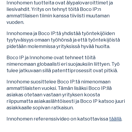
Innohomen tuotteita ovat älypalovaroittimet ja
liesivahdit. Yritys on tehnyt töitä Boco IP:n
ammattilaisen tiimin kanssa tiiviisti muutaman
vuoden.
Innohomea ja Boco IP:tä yhdistää työntekijöiden
tyytyväisyys omaan työhönsä ja että työntekijöistä
pidetään molemmissa yrityksissä hyvää huolta.
Boco IP ja Innohome ovat tehneet töitä
nimenomaan globaalisti eri suojauksiin liittyen. Työ
tulee jatkuvaan sillä patenttiprosessit ovat pitkiä.
Innohome suosittelee Boco IP:tä nimenomaan
ammattilaisten vuoksi. Tämän lisäksi Boco IP:llä
asiakas otetaan vastaan yrityksen koosta
riippumatta asiakaslähtöisesti ja Boco IP katsoo juuri
asiakkaalle sopivan ratkaisun.
Innohomen referenssivideo on katsottavissa
täällä
.