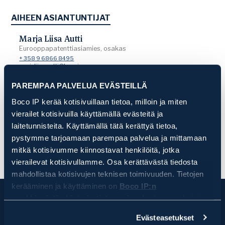
AIHEEN ASIANTUNTIJAT
Marja Liisa Autti
Eurooppapatenttiasiamies, osakas
+ 358 9 6866 8495
marjaliisa.autti@bocoip.com
PAREMPAA PALVELUA EVÄSTEILLÄ
Elina Heikkilä
Boco IP kerää kotisivuillaan tietoa, milloin ja miten
IP-juristi, osakas
+358 9 6866 8415
vierailet kotisivuilla käyttämällä evästeitä ja
elina.heikkila@bocoip.com
laitetunnisteita. Käyttämällä tätä kerättyä tietoa,
pystymme tarjoamaan parempaa palvelua ja mittamaan
mitkä kotisivumme kiinnostavat henkilöitä, jotka
vierailevat kotisivullamme. Osa kerättävästä tiedosta
mahdollistaa kotisivujen teknisen toimivuuden. Tietojen
kerääminen ja käyttäminen on
Boco IP:n
markkinointirekisterin tietosuojaselosteen
mukaista.
Klikkaamalla HYVÄKSY, hyväksyt, että Boco IP ja sen
Evästeasetukset
yhteistyötahot keräävät ja käyttävät kaikkia evästetietoja