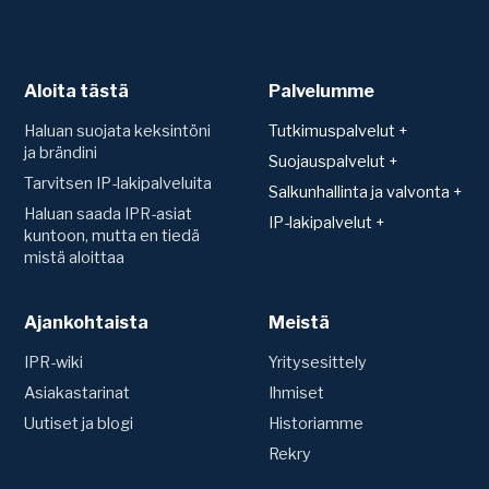
Aloita tästä
Palvelumme
Haluan suojata keksintöni
Tutkimuspalvelut +
ja brändini
Patentit
Suojauspalvelut +
Tarvitsen IP-lakipalveluita
Teknologiakartoitus
Suojan hakeminen ja
Salkunhallinta ja valvonta +
rekisteröinti
Toimintavapauskartoitus
Haluan saada IPR-asiat
Salkunhallinta
IP-lakipalvelut +
(FTO)
Verkkotunnus (Domain)
kuntoon, mutta en tiedä
IPR-vakuutus
Sopimukset
mistä aloittaa
Uutuustutkimus ja
Mallisuoja
Patenttien arvonmääritys
patentoitavuus
Konsultaatio ja sopimusten
Hyödyllisyysmalli
laadinta
IP-strategian luominen
Patentti
Ajankohtaista
Tavaramerkit
Meistä
Siirrot ja nimenmuutokset
Riita-asiat
Tavaramerkki
Ennakkotutkimus
Vuosimaksut ja uudistukset
IPR-wiki
Yritysesittely
Domain-riitaprosessi (UDRP)
Oikeudenkäynnit
Asiakastarinat
Ihmiset
Valvonta
Väite- ja
Uutiset ja blogi
Historiamme
Kilpailijaseuranta
kumoamismenettelyt
Patenttirekisterien valvonta
Rekry
Tavaramerkkirekisterien
Muut lakipalvelut